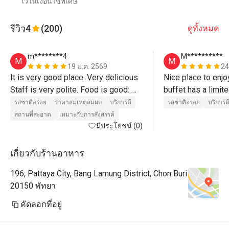
ไว้ในเงื่อนไขพิเศษ
รีวิว
4
(200)
ดูทั้งหมด
m********4
M**********
M
M
19 ม.ค. 2569
24
It is very good place. Very delicious. 

Nice place to enjo
Staff is very polite. Food is good: 
buffet has a limite
pasta, pizza, sushi, sashimi, fish, 
plus a small buffe
รสชาติอร่อย
ราคาสมเหตุสมผล
บริการดี
รสชาติอร่อย
บริการด
cola and coffee. They also provide 
deserts and coffe
สถานที่สะอาด
เหมาะกับการสังสรรค์
set of seafood for every visitor. 

มีประโยชน์ (0)
Reddomend first to wait for this set 
and only then go grab some food 
เกี่ยวกับร้านอาหาร
from buffet. 

196, Pattaya City, Bang Lamung District, Chon Buri
20150 พัทยา
คัดลอกที่อยู่