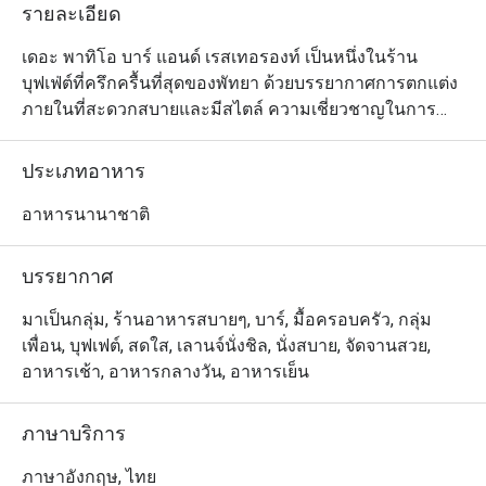
รายละเอียด
เดอะ พาทิโอ บาร์ แอนด์ เรสเทอรองท์ เป็นหนึ่งในร้าน
บุฟเฟ่ต์ที่ครึกครื้นที่สุดของพัทยา ด้วยบรรยากาศการตกแต่ง
ภายในที่สะดวกสบายและมีสไตล์ ความเชี่ยวชาญในการ
ปรุงอาหาร และวิธีการในการนำเสนอความอร่อยทั้งเมนู
สไตล์ยุโรปและอาหารไทย อีกทั้งรายการเครื่องดื่มที่มีให้
ประเภทอาหาร
เลือกมากมาย นอกจากนี้ ที่สเตชั่นต่างๆ ยังมีตัวเลือกที่น่ารับ
ประทานอีกหลากหลายชนิด และพร้อมบริการลูกค้าด้วย
อาหารนานาชาติ
อาหารทะเลที่สดและดีที่สุดในเมือง ตลอดจนซูชิ สลัด พาส
ต้า และอื่นๆ รวมถึงของหวานตบท้ายมื้ออีกเพียบ
บรรยากาศ
มาเป็นกลุ่ม, ร้านอาหารสบายๆ, บาร์, มื้อครอบครัว, กลุ่ม
เพื่อน, บุฟเฟต์, สดใส, เลานจ์นั่งชิล, นั่งสบาย, จัดจานสวย,
อาหารเช้า, อาหารกลางวัน, อาหารเย็น
ภาษาบริการ
ภาษาอังกฤษ, ไทย