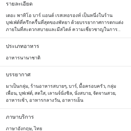
รายละเอียด
เดอะ พาทิโอ บาร์ แอนด์ เรสเทอรองท์ เป็นหนึ่งในร้าน
บุฟเฟ่ต์ที่ครึกครื้นที่สุดของพัทยา ด้วยบรรยากาศการตกแต่ง
ภายในที่สะดวกสบายและมีสไตล์ ความเชี่ยวชาญในการ
ปรุงอาหาร และวิธีการในการนำเสนอความอร่อยทั้งเมนู
สไตล์ยุโรปและอาหารไทย อีกทั้งรายการเครื่องดื่มที่มีให้
ประเภทอาหาร
เลือกมากมาย นอกจากนี้ ที่สเตชั่นต่างๆ ยังมีตัวเลือกที่น่ารับ
ประทานอีกหลากหลายชนิด และพร้อมบริการลูกค้าด้วย
อาหารนานาชาติ
อาหารทะเลที่สดและดีที่สุดในเมือง ตลอดจนซูชิ สลัด พาส
ต้า และอื่นๆ รวมถึงของหวานตบท้ายมื้ออีกเพียบ
บรรยากาศ
มาเป็นกลุ่ม, ร้านอาหารสบายๆ, บาร์, มื้อครอบครัว, กลุ่ม
เพื่อน, บุฟเฟต์, สดใส, เลานจ์นั่งชิล, นั่งสบาย, จัดจานสวย,
อาหารเช้า, อาหารกลางวัน, อาหารเย็น
ภาษาบริการ
ภาษาอังกฤษ, ไทย