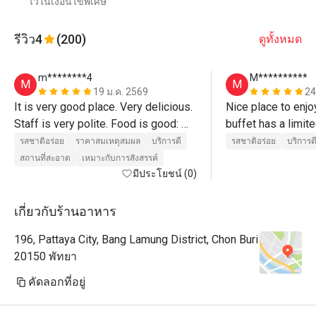
ไว้ในเงื่อนไขพิเศษ
รีวิว
4
(200)
ดูทั้งหมด
m********4
M**********
M
M
19 ม.ค. 2569
24
It is very good place. Very delicious. 

Nice place to enjo
Staff is very polite. Food is good: 
buffet has a limite
pasta, pizza, sushi, sashimi, fish, 
plus a small buffe
รสชาติอร่อย
ราคาสมเหตุสมผล
บริการดี
รสชาติอร่อย
บริการด
cola and coffee. They also provide 
deserts and coffe
สถานที่สะอาด
เหมาะกับการสังสรรค์
set of seafood for every visitor. 

มีประโยชน์ (0)
Reddomend first to wait for this set 
and only then go grab some food 
เกี่ยวกับร้านอาหาร
from buffet. 

196, Pattaya City, Bang Lamung District, Chon Buri
20150 พัทยา
คัดลอกที่อยู่