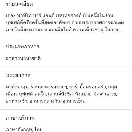
รายละเอียด
เดอะ พาทิโอ บาร์ แอนด์ เรสเทอรองท์ เป็นหนึ่งในร้าน
บุฟเฟ่ต์ที่ครึกครื้นที่สุดของพัทยา ด้วยบรรยากาศการตกแต่ง
ภายในที่สะดวกสบายและมีสไตล์ ความเชี่ยวชาญในการ
ปรุงอาหาร และวิธีการในการนำเสนอความอร่อยทั้งเมนู
สไตล์ยุโรปและอาหารไทย อีกทั้งรายการเครื่องดื่มที่มีให้
ประเภทอาหาร
เลือกมากมาย นอกจากนี้ ที่สเตชั่นต่างๆ ยังมีตัวเลือกที่น่ารับ
ประทานอีกหลากหลายชนิด และพร้อมบริการลูกค้าด้วย
อาหารนานาชาติ
อาหารทะเลที่สดและดีที่สุดในเมือง ตลอดจนซูชิ สลัด พาส
ต้า และอื่นๆ รวมถึงของหวานตบท้ายมื้ออีกเพียบ
บรรยากาศ
มาเป็นกลุ่ม, ร้านอาหารสบายๆ, บาร์, มื้อครอบครัว, กลุ่ม
เพื่อน, บุฟเฟต์, สดใส, เลานจ์นั่งชิล, นั่งสบาย, จัดจานสวย,
อาหารเช้า, อาหารกลางวัน, อาหารเย็น
ภาษาบริการ
ภาษาอังกฤษ, ไทย