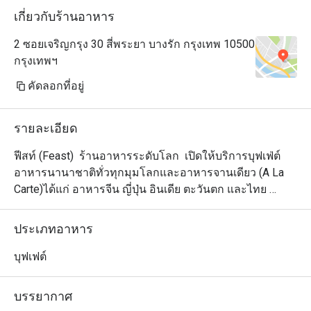
เกี่ยวกับร้านอาหาร
2 ซอยเจริญกรุง 30 สี่พระยา บางรัก กรุงเทพ 10500
กรุงเทพฯ
คัดลอกที่อยู่
รายละเอียด
ฟีสท์ (Feast)  ร้านอาหารระดับโลก  เปิดให้บริการบุฟเฟ่ต์
อาหารนานาชาติทั่วทุกมุมโลกและอาหารจานเดียว (A La 
Carte)ได้แก่ อาหารจีน ญี่ปุ่น อินเดีย ตะวันตก และไทย 
พิซซ่าและพาสต้าที่เลือกหน้าเองได้ ปรุงแต่งในครัวแบบเปิด
โล่ง นอกจากนี้ ยังมีที่ปรุงอาหารแบบสั่งได้ ปรุงแต่งรสชาติ
ประเภทอาหาร
ในแบบที่คุณชอบโดยเฉพาะ เลือกทานอาหารอร่อยได้อย่าง
หลากหลาย ตั้งแต่ซูชิโรลสดใหม่และพิซซ่าอบเตาถ่าน ไป
บุฟเฟต์
จนถึงของหวานสไตล์เอเชียที่น่าสนใจ ฟีสท์ (Feast) พร้อม
ตอบสนองความต้องการของแขกทุกวัย ในบรรยากาศร่วม
บรรยากาศ
สมัยโดยผสมผสานความงามของอารยธรรมตะวันตกและ