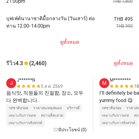
21.00pm
THB 1,800
บุฟเฟ่ต์นานาชาติมื้อกลางวัน (วันเสาร์) ต่อ
THB 495
ท่าน 12.00-14.00pm
THB 990
ดูทั้งหมด
รีวิว
4.3
(2,460)
ดูทั้งหมด
J******N
M********
J
M
5 ส.ค. 2569
18
음식맛, 직원들의 친절함, 장소, 모두 
I'll definitely be b
다 완벽합니다

yummy food 😋 
완전히 추천할 곳이고 다시 방문하고 
รสชาติอร่อย
ราคาสมเหตุสมผล
บริการดี
รสชาติอร่อย
ราคาสม
เหมาะกับการเดท
สถานที่สะอาด
เหมาะกับการเดท
สถ
เหมาะกับการสังสรรค์
เหมาะกับการสังสรรค์
มีประโยชน์ (0)