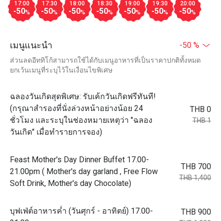
17:00
17:30
18:00
18:30
19:00
19:30
20:00
-50
-50
-50
-50
-50
-50
-50
%
%
%
%
%
%
%
เมนูแนะนำ
-50 %
ส่วนลดอีททิโก้สามารถใช้ได้กับเมนูอาหารที่เป็นราคาปกติทั้งหมด
ยกเว้นเมนูที่ระบุไว้ในเงื่อนไขพิเศษ
ฉลองวันเกิดสุดพิเศษ: รับเค้กวันเกิดฟรีทันที!
(กรุณาสำรองที่นั่งล่วงหน้าอย่างน้อย 24
THB 0
ชั่วโมง และระบุในช่องหมายเหตุว่า "ฉลอง
THB 1
วันเกิด" เมื่อทำรายการจอง)
Feast Mother's Day Dinner Buffet 17.00-
THB 700
21.00pm ( Mother's day garland , Free Flow
THB 1,400
Soft Drink, Mother's day Chocolate)
บุฟเฟ่ต์อาหารค่ำ (วันศุกร์ - อาทิตย์) 17.00-
THB 900