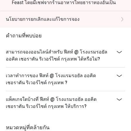
Feast โดยมีเชฟจากร้านอาหารไทยธาราทองอันเป็น
เอกลักษณ์ของเราและร้านอาหารอิตาเลี่ยนของจิออร์จิโอ
มาเพิ่มการคัดสรร
นโยบายการยกเลิกและแก้ไขการจอง
จากสถานีอาหารสดของตนเอง และทางเลือกในการรับ
ประทานอาหารทั้งในร่มและกลางแจ้งบนเฉลียงริมแม่น้ำ
คำถามที่พบบ่อย
สิทธิพิเศษสำหรับวันเกิด หรือวันครบรอบ : รับฟรี! เค้กวัน
เกิด เมื่อมาฉลองวันเกิดที่ร้านของเรา
สามารถจองออนไลน์สำหรับ ฟีสท์ @ โรงแรมรอยัล
(เงื่อนไข: กรุณาจองล่วงหน้าอย่างน้อย 24 ชั่วโมง และ
ออคิด เชอราตัน ริเวอร์ไซด์ กรุงเทพ ได้หรือไม่?
ระบุข้อความ "ฉลองวันเกิด" ในรายละเอียดการจอง)
❥ Sunday Brunch เพียง 2,500 บาทสุทธิต่อท่าน
เวลาทำการของ ฟีสท์ @ โรงแรมรอยัล ออคิด
👶 ฟรีสำหรับเด็กอายุ 0-9 ปี
เชอราตัน ริเวอร์ไซด์ กรุงเทพ ?
🧒 เด็กอายุ 10-12 ปี ครึ่งราคา 1,250 บาทสุทธิ
ซันเดย์บรันช์ : 2,500
แพ็คเกจใดบ้างที่ ฟีสท์ @ โรงแรมรอยัล ออคิด
อาหารมื้อสาย : 12:00-15:00 น
เชอราตัน ริเวอร์ไซด์ กรุงเทพ ให้บริการ?
บุฟเฟ่ต์บาร์บีคิวมื้อค่ำ 1,800++
มื้อเย็น วันศุกร์ - อาทิตย์ : 17:00-21:00 น
หมวดหมู่ที่คล้ายกัน
-------------------------------------------------- --------------