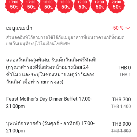
17:00
17:30
18:00
18:30
19:00
19:30
20:00
-50
-50
-50
-50
-50
-50
-50
%
%
%
%
%
%
%
เมนูแนะนำ
-50 %
ส่วนลดอีททิโก้สามารถใช้ได้กับเมนูอาหารที่เป็นราคาปกติทั้งหมด
ยกเว้นเมนูที่ระบุไว้ในเงื่อนไขพิเศษ
ฉลองวันเกิดสุดพิเศษ: รับเค้กวันเกิดฟรีทันที!
(กรุณาสำรองที่นั่งล่วงหน้าอย่างน้อย 24
THB 0
ชั่วโมง และระบุในช่องหมายเหตุว่า "ฉลอง
THB 1
วันเกิด" เมื่อทำรายการจอง)
Feast Mother's Day Dinner Buffet 17.00-
THB 700
21.00pm
THB 1,400
บุฟเฟ่ต์อาหารค่ำ (วันศุกร์ - อาทิตย์) 17.00-
THB 900
21.00pm
THB 1,800