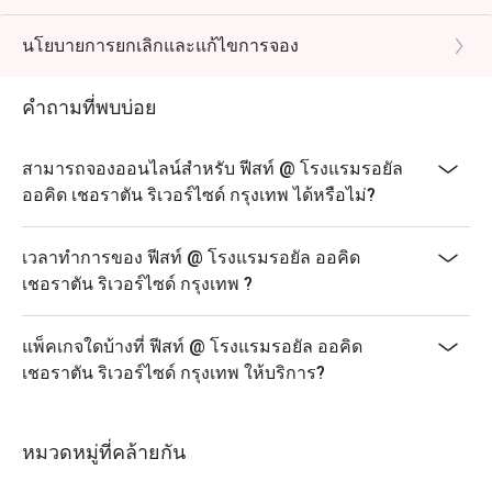
เอกลักษณ์ของเราและร้านอาหารอิตาเลี่ยนของจิออร์จิโอ
มาเพิ่มการคัดสรร
นโยบายการยกเลิกและแก้ไขการจอง
จากสถานีอาหารสดของตนเอง และทางเลือกในการรับ
ประทานอาหารทั้งในร่มและกลางแจ้งบนเฉลียงริมแม่น้ำ
คำถามที่พบบ่อย
สิทธิพิเศษสำหรับวันเกิด หรือวันครบรอบ : รับฟรี! เค้กวัน
เกิด เมื่อมาฉลองวันเกิดที่ร้านของเรา
สามารถจองออนไลน์สำหรับ ฟีสท์ @ โรงแรมรอยัล
(เงื่อนไข: กรุณาจองล่วงหน้าอย่างน้อย 24 ชั่วโมง และ
ออคิด เชอราตัน ริเวอร์ไซด์ กรุงเทพ ได้หรือไม่?
ระบุข้อความ "ฉลองวันเกิด" ในรายละเอียดการจอง)
❥ Sunday Brunch เพียง 2,500 บาทสุทธิต่อท่าน
เวลาทำการของ ฟีสท์ @ โรงแรมรอยัล ออคิด
👶 ฟรีสำหรับเด็กอายุ 0-9 ปี
เชอราตัน ริเวอร์ไซด์ กรุงเทพ ?
🧒 เด็กอายุ 10-12 ปี ครึ่งราคา 1,250 บาทสุทธิ
ซันเดย์บรันช์ : 2,500
แพ็คเกจใดบ้างที่ ฟีสท์ @ โรงแรมรอยัล ออคิด
อาหารมื้อสาย : 12:00-15:00 น
เชอราตัน ริเวอร์ไซด์ กรุงเทพ ให้บริการ?
บุฟเฟ่ต์บาร์บีคิวมื้อค่ำ 1,800++
มื้อเย็น วันศุกร์ - อาทิตย์ : 17:00-21:00 น
หมวดหมู่ที่คล้ายกัน
-------------------------------------------------- --------------
-----