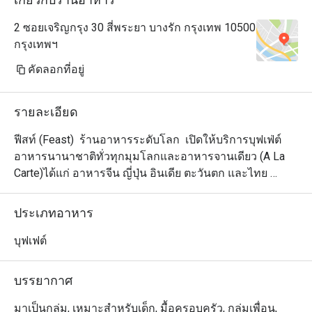
2 ซอยเจริญกรุง 30 สี่พระยา บางรัก กรุงเทพ 10500
กรุงเทพฯ
คัดลอกที่อยู่
รายละเอียด
ฟีสท์ (Feast)  ร้านอาหารระดับโลก  เปิดให้บริการบุฟเฟ่ต์
อาหารนานาชาติทั่วทุกมุมโลกและอาหารจานเดียว (A La 
Carte)ได้แก่ อาหารจีน ญี่ปุ่น อินเดีย ตะวันตก และไทย 
พิซซ่าและพาสต้าที่เลือกหน้าเองได้ ปรุงแต่งในครัวแบบเปิด
โล่ง นอกจากนี้ ยังมีที่ปรุงอาหารแบบสั่งได้ ปรุงแต่งรสชาติ
ประเภทอาหาร
ในแบบที่คุณชอบโดยเฉพาะ เลือกทานอาหารอร่อยได้อย่าง
หลากหลาย ตั้งแต่ซูชิโรลสดใหม่และพิซซ่าอบเตาถ่าน ไป
บุฟเฟต์
จนถึงของหวานสไตล์เอเชียที่น่าสนใจ ฟีสท์ (Feast) พร้อม
ตอบสนองความต้องการของแขกทุกวัย ในบรรยากาศร่วม
บรรยากาศ
สมัยโดยผสมผสานความงามของอารยธรรมตะวันตกและ
ตะวันออกไว้ด้วยกัน พร้อมชมทิวทัศน์แม่น้ำเจ้าพระยาที่น่า
มาเป็นกลุ่ม, เหมาะสำหรับเด็ก, มื้อครอบครัว, กลุ่มเพื่อน,