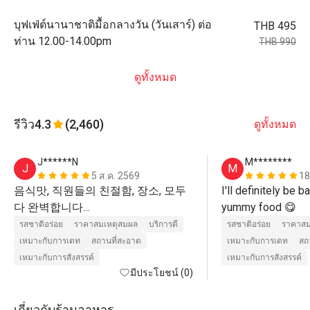
บุฟเฟ่ต์นานาชาติมื้อกลางวัน (วันเสาร์) ต่อ
THB 495
ท่าน 12.00-14.00pm
THB 990
ดูทั้งหมด
รีวิว
4.3
(2,460)
ดูทั้งหมด
J******N
M********
J
M
5 ส.ค. 2569
18
음식맛, 직원들의 친절함, 장소, 모두 
I'll definitely be b
다 완벽합니다

yummy food 😋 
완전히 추천할 곳이고 다시 방문하고 
รสชาติอร่อย
ราคาสมเหตุสมผล
บริการดี
รสชาติอร่อย
ราคาสม
เหมาะกับการเดท
สถานที่สะอาด
เหมาะกับการเดท
สถ
เหมาะกับการสังสรรค์
เหมาะกับการสังสรรค์
มีประโยชน์ (0)
เกี่ยวกับร้านอาหาร