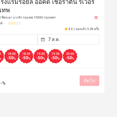
โรงแรมรอยัล ออคิด เชอราตัน ริเวอร์
งเทพ
0 สี่พระยา บางรัก กรุงเทพ 10500 กรุงเทพฯ
ต์
4.3
|
จองแล้ว 5.3k ครั้ง
0
18:00
18:30
19:00
19:30
20:00
-50
-50
-50
-50
-50
%
%
%
%
%
%
**e
n*******************
N
13 ก.ค. 2569
27 มิ.ย. 2
ถัดไป
--%
很好吃
ดีมากเลยเด้อ อร่อย เพอร์
บรรยายยังไง
เหมาะกับการเดท
รสชาติอร่อย
ราคาสมเหตุสม
เหมาะกับการเดท
สถานที่สะอ