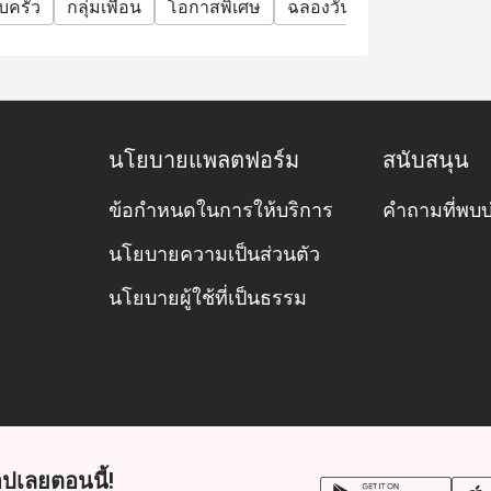
บครัว
กลุ่มเพื่อน
โอกาสพิเศษ
ฉลองวันเกิด
กิจกรรมที
่ำของเรา
400++ บาท ต่อท่าน
าทิตย์ ราคา 1,800++ บาท ต่อท่าน
นโยบายแพลตฟอร์ม
สนับสนุน
ข้อกำหนดในการให้บริการ
คำถามที่พบบ
นโยบายความเป็นส่วนตัว
ห้ทราบล่วงหน้าในวันหยุดนักขัตฤกษ์ งาน
นโยบายผู้ใช้ที่เป็นธรรม
ของคุณจะถือเป็นโมฆะหากคุณมาถึงก่อนหรือ
เมนูตามสั่ง เมนูเครื่องดื่ม และโปรโมชั่นอื่นๆ
 และไม่สามารถใช้ร่วมกับโปรโมชั่นหรือสิทธิ
ปเลยตอนนี้!