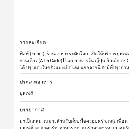
รายละเอียด
ฟีสท์ (Feast)  ร้านอาหารระดับโลก  เปิดให้บริการบุฟ
จานเดียว (A La Carte)ได้แก่ อาหารจีน ญี่ปุ่น อินเดีย 
ได้ ปรุงแต่งในครัวแบบเปิดโล่ง นอกจากนี้ ยังมีที่ปรุง
โดยเฉพาะ เลือกทานอาหารอร่อยได้อย่างหลากหลาย ตั้ง
จนถึงของหวานสไตล์เอเชียที่น่าสนใจ ฟีสท์ (Feast) 
ประเภทอาหาร
บรรยากาศร่วมสมัยโดยผสมผสานความงามของอารยธรร
บุฟเฟต์
ทิวทัศน์แม่น้ำเจ้าพระยาที่น่าตื่นตาตื่นใจ
บรรยากาศ
มาเป็นกลุ่ม, เหมาะสำหรับเด็ก, มื้อครอบครัว, กลุ่มเพื่อ
บุฟเฟต์, อะลาคาร์ท, อาหารชุด, คนรักอาหารทะเล, คนรักเน