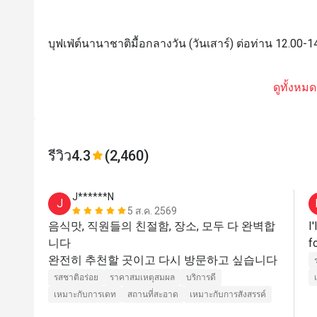
บุฟเฟ่ต์นานาชาติมื้อกลางวัน (วันเสาร์) ต่อท่าน 12.00-
ดูทั้งหมด
รีวิว
4.3
(2,460)
J******N
J
5 ส.ค. 2569
음식맛, 직원들의 친절함, 장소, 모두 다 완벽합
I
니다

รสชาติอร่อย
ราคาสมเหตุสมผล
บริการดี
เหมาะกับการเดท
สถานที่สะอาด
เหมาะกับการสังสรรค์