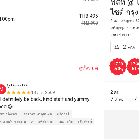
ฟีสท์ @ 
ไซด์ กรุ
THB 495
14.00pm
2 ซอยเจริญกรุง 3
THB 990
เจริญกรุง
บุฟเฟ
เวลาทำการ
17:00
17:3
ดูทั้งหมด
-50
-50
%
M********
8*******
M
8
2 คน
18 ก.ค. 2569
7 ส.ค.
,
--:--
/
'll definitely be back, kind staff and yummy 
還不錯海產
food 😋 
รสชาติอร่อย
รสชาติอร่อย
ราคาสมเหตุสมผล
บริการดี
เหมาะกับการเดท
สถานที่สะอาด
เหมาะกับการสังสรรค์