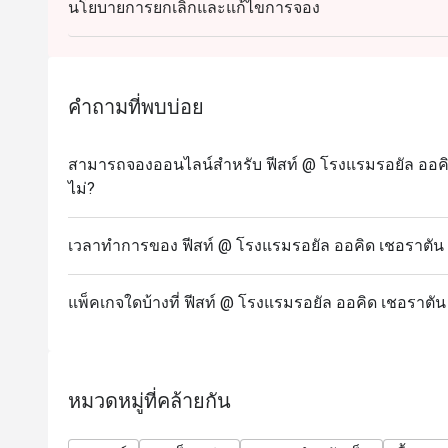
นโยบายการยกเลิกและแก้ไขการจอง
เฉลียงริมแม่น้ำ
สิทธิพิเศษสำหรับวันเกิด หรือวันครบรอบ : รับฟรี! เค้
(เงื่อนไข: กรุณาจองล่วงหน้าอย่างน้อย 24 ชั่วโมง 
การจอง)
คำถามที่พบบ่อย
❥ Sunday Brunch เพียง 2,500 บาทสุทธิต่อท่าน
👶 ฟรีสำหรับเด็กอายุ 0-9 ปี
สามารถจองออนไลน์สำหรับ ฟีสท์ @ โรงแรมรอยัล ออคิด เ
🧒 เด็กอายุ 10-12 ปี ครึ่งราคา 1,250 บาทสุทธิ
ไม่?
ซันเดย์บรันช์ : 2,500
อาหารมื้อสาย : 12:00-15:00 น
เวลาทำการของ ฟีสท์ @ โรงแรมรอยัล ออคิด เชอราตัน ริ
บุฟเฟ่ต์บาร์บีคิวมื้อค่ำ 1,800++
มื้อเย็น วันศุกร์ - อาทิตย์ : 17:00-21:00 น
แพ็คเกจใดบ้างที่ ฟีสท์ @ โรงแรมรอยัล ออคิด เชอราตัน 
-------------------------------------------------- ---------
The True Taste of Global Cuisine at Feast
วันจันทร์ บาร์บีคิวมองโกเลีย
หมวดหมู่ที่คล้ายกัน
วันอังคาร รสชาติแห่งไชน่าทาวน์
วันพุธ อาหารอินเดียรสเลิศ