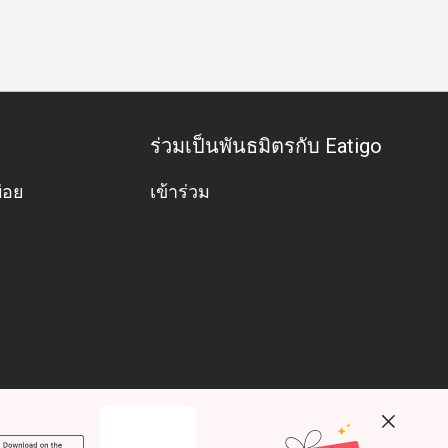
ม
บุฟเฟต์
อะลาคาร์ท
อาหารชุด
คนรักอาหารทะเล
ค
ร่วมเป็นพันธมิตรกับ Eatigo
่อย
เข้าร่วม