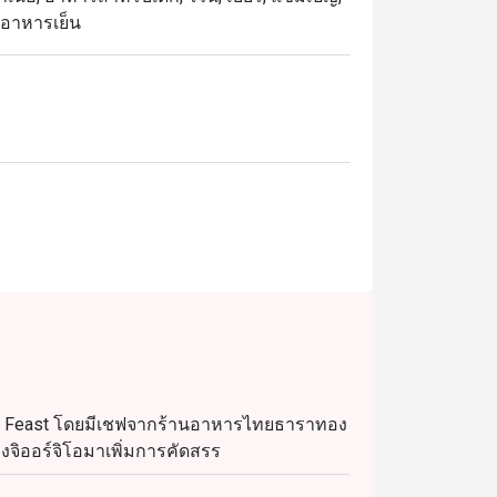
, อาหารเย็น
อที่ Feast โดยมีเชฟจากร้านอาหารไทยธาราทอง
จิออร์จิโอมาเพิ่มการคัดสรร
บประทานอาหารทั้งในร่มและกลางแจ้งบน