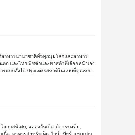
เฟ่ต์อาหารนานาชาติทั่วทุกมุมโลกและอาหาร
ตะวันตก และไทย พิซซ่าและพาสต้าที่เลือกหน้าเอง
อาหารแบบสั่งได้ ปรุงแต่งรสชาติในแบบที่คุณชอบ
แต่ซูชิโรลสดใหม่และพิซซ่าอบเตาถ่าน ไป
พร้อมตอบสนองความต้องการของแขกทุกวัย ใน
มตะวันตกและตะวันออกไว้ด้วยกัน พร้อมชม
น, โอกาสพิเศษ, ฉลองวันเกิด, กิจกรรมทีม,
ื้อ, อาหารสำหรับเด็ก, ไวน์, เบียร์, แชมเปญ,