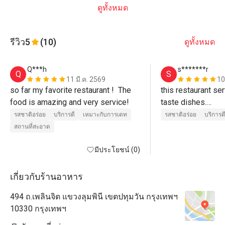
ดูทั้งหมด
รีวิว
5
(10)
ดูทั้งหมด
Q***h
s*******r
Q
S
11 มี.ค. 2569
10
so far my favorite restaurant !  The 
this restaurant se
food is amazing and very service!
taste dishes.

dumpling and beef
รสชาติอร่อย
บริการดี
เหมาะกับการเดท
รสชาติอร่อย
บริการด
delicious.
สถานที่สะอาด
มีประโยชน์ (0)
เกี่ยวกับร้านอาหาร
494 ถ.เพลินจิต แขวงลุมพินี เขตปทุมวัน กรุงเทพฯ
10330 กรุงเทพฯ