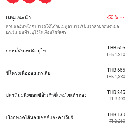
เมนูแนะนำ
-50 %
ส่วนลดอีททิโก้สามารถใช้ได้กับเมนูอาหารที่เป็นราคาปกติทั้งหมด
ยกเว้นเมนูที่ระบุไว้ในเงื่อนไขพิเศษ
THB 605
บะหมี่มันเทศผัดปูไข่
THB 1,210
THB 665
ซี่โครงเนื้อออสเตรเลีย
THB 1,330
THB 245
ปลาหิมะนึ่งซอสซีอิ๊วเต้าซี่และไชเท้าดอง
THB 490
THB 130
เผือกทอดไส้หอยเชลล์และคาเวียร์
THB 260