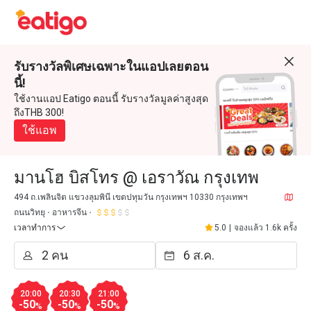
รับรางวัลพิเศษเฉพาะในแอปเลยตอน
นี้!
ใช้งานแอป Eatigo ตอนนี้ รับรางวัลมูลค่าสูงสุด
ถึงTHB 300!
ใช้แอพ
มานโฮ บิสโทร @ เอราวัณ กรุงเทพ
494 ถ.เพลินจิต แขวงลุมพินี เขตปทุมวัน กรุงเทพฯ 10330 กรุงเทพฯ
ถนนวิทยุ
อาหารจีน
เวลาทำการ
5.0
|
จองแล้ว 1.6k ครั้ง
20:00
20:30
21:00
-50
-50
-50
%
%
%