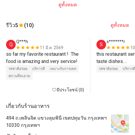
ดูทั้งหมด
รีวิว
5
(10)
ดูทั้งหมด
Q***h
s*******r
Q
S
11 มี.ค. 2569
10
so far my favorite restaurant !  The 
this restaurant se
food is amazing and very service!
taste dishes.

dumpling and beef
รสชาติอร่อย
บริการดี
เหมาะกับการเดท
รสชาติอร่อย
บริการด
delicious.
สถานที่สะอาด
มีประโยชน์ (0)
เกี่ยวกับร้านอาหาร
494 ถ.เพลินจิต แขวงลุมพินี เขตปทุมวัน กรุงเทพฯ
10330 กรุงเทพฯ