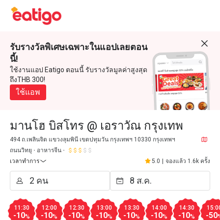
รับรางวัลพิเศษเฉพาะในแอปเลยตอน
นี้!
ใช้งานแอป Eatigo ตอนนี้ รับรางวัลมูลค่าสูงสุด
ถึงTHB 300!
ใช้แอพ
มานโฮ บิสโทร @ เอราวัณ กรุงเทพ
494 ถ.เพลินจิต แขวงลุมพินี เขตปทุมวัน กรุงเทพฯ 10330 กรุงเทพฯ
ถนนวิทยุ
อาหารจีน
เวลาทำการ
5.0
|
จองแล้ว 1.6k ครั้ง
11:30
12:00
12:30
13:00
13:30
14:00
14:30
15:0
-10
-10
-10
-10
-10
-10
-10
-50
%
%
%
%
%
%
%