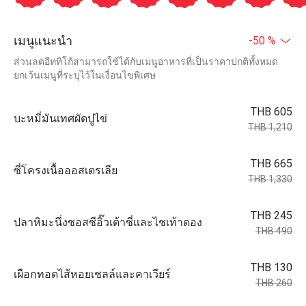
เมนูแนะนำ
-50 %
ส่วนลดอีททิโก้สามารถใช้ได้กับเมนูอาหารที่เป็นราคาปกติทั้งหมด
ยกเว้นเมนูที่ระบุไว้ในเงื่อนไขพิเศษ
THB 605
บะหมี่มันเทศผัดปูไข่
THB 1,210
THB 665
ซี่โครงเนื้อออสเตรเลีย
THB 1,330
THB 245
ปลาหิมะนึ่งซอสซีอิ๊วเต้าซี่และไชเท้าดอง
THB 490
THB 130
เผือกทอดไส้หอยเชลล์และคาเวียร์
THB 260