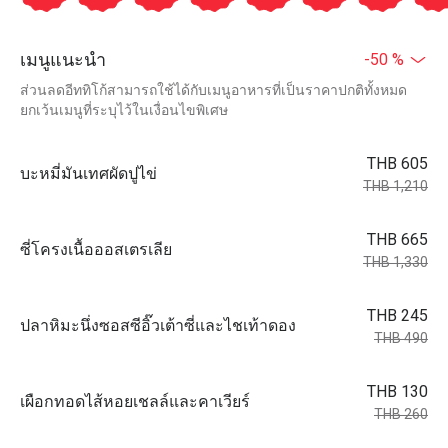
เมนูแนะนำ
-50 %
ส่วนลดอีททิโก้สามารถใช้ได้กับเมนูอาหารที่เป็นราคาปกติทั้งหมด
ยกเว้นเมนูที่ระบุไว้ในเงื่อนไขพิเศษ
THB 605
บะหมี่มันเทศผัดปูไข่
THB 1,210
THB 665
ซี่โครงเนื้อออสเตรเลีย
THB 1,330
THB 245
ปลาหิมะนึ่งซอสซีอิ๊วเต้าซี่และไชเท้าดอง
THB 490
THB 130
เผือกทอดไส้หอยเชลล์และคาเวียร์
THB 260