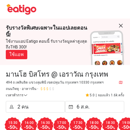
รับรางวัลพิเศษเฉพาะในแอปเลยตอน
นี้!
ใช้งานแอป Eatigo ตอนนี้ รับรางวัลมูลค่าสูงสุด
ถึงTHB 300!
ใช้แอพ
มานโฮ บิสโทร @ เอราวัณ กรุงเทพ
494 ถ.เพลินจิต แขวงลุมพินี เขตปทุมวัน กรุงเทพฯ 10330 กรุงเทพฯ
ถนนวิทยุ
อาหารจีน
เวลาทำการ
5.0
|
จองแล้ว 1.6k ครั้ง
15:30
16:00
16:30
17:00
17:30
18:00
18:30
19:0
-50
-50
-50
-50
-50
-50
-50
-50
%
%
%
%
%
%
%