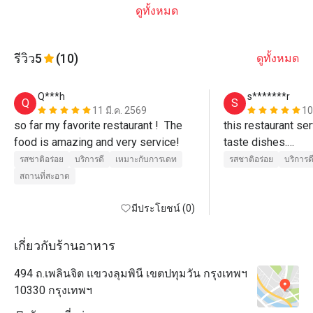
ดูทั้งหมด
รีวิว
5
(10)
ดูทั้งหมด
Q***h
s*******r
Q
S
11 มี.ค. 2569
10
so far my favorite restaurant !  The 
this restaurant se
food is amazing and very service!
taste dishes.

dumpling and beef
รสชาติอร่อย
บริการดี
เหมาะกับการเดท
รสชาติอร่อย
บริการด
delicious.
สถานที่สะอาด
มีประโยชน์ (0)
เกี่ยวกับร้านอาหาร
494 ถ.เพลินจิต แขวงลุมพินี เขตปทุมวัน กรุงเทพฯ
10330 กรุงเทพฯ