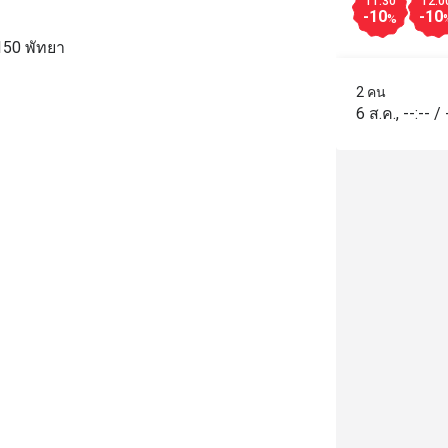
11:30
12:0
-10
-10
%
150 พัทยา
2 คน
6 ส.ค.
,
--:--
/