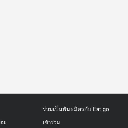
ารจับคู่ไวน์
มื้อฟิน
คนรักอาหารทะเล
ไวน์
แชมเปญ
ร่วมเป็นพันธมิตรกับ Eatigo
่อย
เข้าร่วม