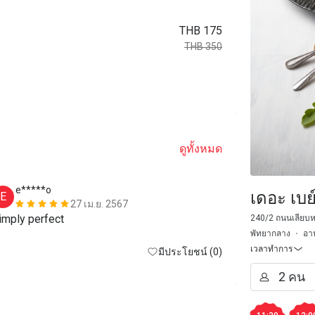
THB 175
THB 350
ดูทั้งหมด
e*****o
K*****a
เดอะ เบย
E
K
27 เม.ย. 2567
Simply perfect 
High quality 
240/2 ถนนเลียบหา
พัทยากลาง
อาห
music.
เวลาทำการ
มีประโยชน์ (0)