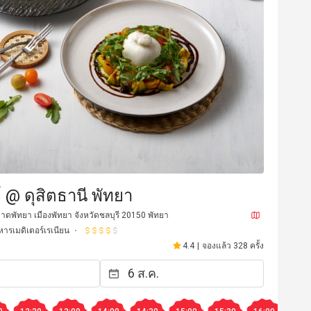
l***a
์ @ ดุสิตธานี พัทยา
L
3 มี.ค. 2567
8 เม.ย. 2
food.  Nice view and good live 
ดพัทยา เมืองพัทยา จังหวัดชลบุรี 20150 พัทยา
รสชาติอร่อย
ราคาสมเหตุสม
ารเมดิเตอร์เรเนียน
เหมาะกับการเดท
เหมาะกับกา
4.4
|
จองแล้ว 328 ครั้ง
มีประโยชน์ (0)