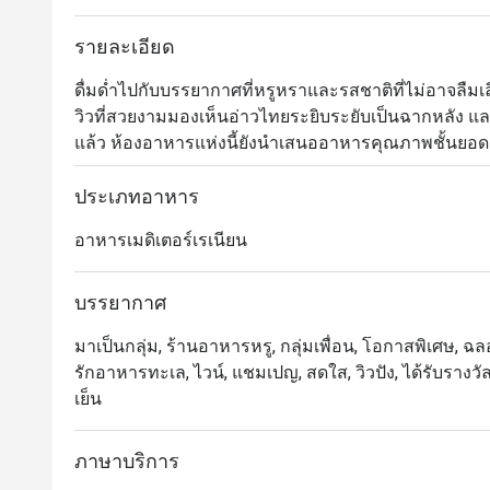
รายละเอียด
ดื่มด่ำไปกับบรรยากาศที่หรูหราและรสชาติที่ไม่อาจลืมเล
วิวที่สวยงามมองเห็นอ่าวไทยระยิบระยับเป็นฉากหลัง 
แล้ว ห้องอาหารแห่งนี้ยังนำเสนออาหารคุณภาพชั้นยอดอีก
สมบูรณ์แบบมากที่สุด และอย่าพลาดเติมเต็มความสุขให้วันพ
สรรมาให้เหมาะสำหรับทุกโอกาส
ประเภทอาหาร
อาหารเมดิเตอร์เรเนียน
บรรยากาศ
มาเป็นกลุ่ม, ร้านอาหารหรู, กลุ่มเพื่อน, โอกาสพิเศษ, ฉลอ
รักอาหารทะเล, ไวน์, แชมเปญ, สดใส, วิวปัง, ได้รับรางว
เย็น
ภาษาบริการ