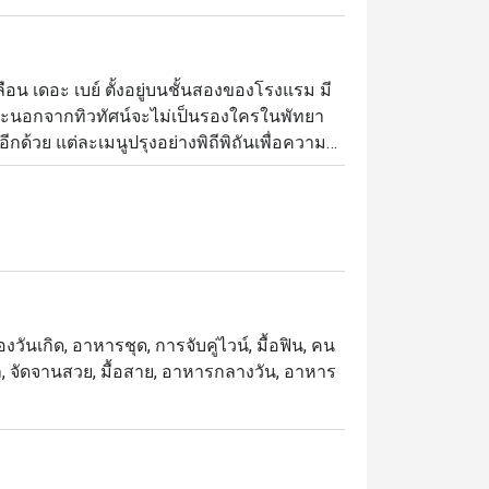
ือน เดอะ เบย์ ตั้งอยู่บนชั้นสองของโรงแรม มี
และนอกจากทิวทัศน์จะไม่เป็นรองใครในพัทยา
ด้วย แต่ละเมนูปรุงอย่างพิถีพิถันเพื่อความ
ักผ่อนด้วยเครื่องดื่มชั้นเลิศที่ทางร้านคัด
งวันเกิด, อาหารชุด, การจับคู่ไวน์, มื้อฟิน, คน
ัล, จัดจานสวย, มื้อสาย, อาหารกลางวัน, อาหาร