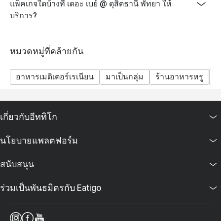
แพ็คเกจใดบ้างที่ เดอะ เบย์ @ ดุสิตธานี พัทยา ให้
บริการ?
หมวดหมู่ที่คล้ายกัน
อาหารเมดิเตอร์เรเนียน
มาเป็นกลุ่ม
ร้านอาหารหรู
ก
เกี่ยวกับอีททิโก
นโยบายแพลตฟอร์ม
สนับสนุน
ร่วมเป็นพันธมิตรกับ Eatigo