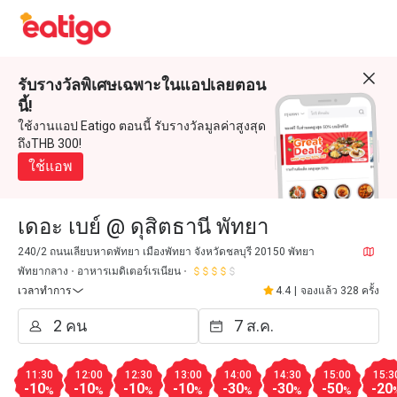
รับรางวัลพิเศษเฉพาะในแอปเลยตอน
นี้!
ใช้งานแอป Eatigo ตอนนี้ รับรางวัลมูลค่าสูงสุด
ถึงTHB 300!
ใช้แอพ
เดอะ เบย์ @ ดุสิตธานี พัทยา
240/2 ถนนเลียบหาดพัทยา เมืองพัทยา จังหวัดชลบุรี 20150 พัทยา
พัทยากลาง
อาหารเมดิเตอร์เรเนียน
เวลาทำการ
4.4
|
จองแล้ว 328 ครั้ง
11:30
12:00
12:30
13:00
14:00
14:30
15:00
15:3
-10
-10
-10
-10
-30
-30
-50
-20
%
%
%
%
%
%
%