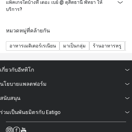
แพ็คเกจใดบ้างที่ เดอะ เบย์ @ ดุสิตธานี พัทยา ให้
บริการ?
หมวดหมู่ที่คล้ายกัน
อาหารเมดิเตอร์เรเนียน
มาเป็นกลุ่ม
ร้านอาหารหรู
ก
เกี่ยวกับอีททิโก
นโยบายแพลตฟอร์ม
สนับสนุน
ร่วมเป็นพันธมิตรกับ Eatigo