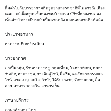
ดื่มด่ำไปกับบรรยากาศที่หรูหราและรสชาติที่ไม่อาจลืมเลือน 
เดอะ เบย์ ตั้งอยู่บนชั้นสองของโรงแรม มีวิวที่สวยงามมอง
เห็นอ่าวไทยระยิบระยับเป็นฉากหลัง และนอกจากทิวทัศน์จะ
ไม่เป็นรองใครในพัทยาแล้ว ห้องอาหารแห่งนี้ยังนำเสนอ
อาหารคุณภาพชั้นยอดอีกด้วย แต่ละเมนูปรุงอย่างพิถีพิถัน
ประเภทอาหาร
เพื่อความสมบูรณ์แบบมากที่สุด และอย่าพลาดเติมเต็มความ
สุขให้วันพักผ่อนด้วยเครื่องดื่มชั้นเลิศที่ทางร้านคัดสรรมาให้
อาหารเมดิเตอร์เรเนียน
เหมาะสำหรับทุกโอกาส
บรรยากาศ
มาเป็นกลุ่ม, ร้านอาหารหรู, กลุ่มเพื่อน, โอกาสพิเศษ, ฉลอง
วันเกิด, อาหารชุด, การจับคู่ไวน์, มื้อฟิน, คนรักอาหารทะเล,
ไวน์, แชมเปญ, สดใส, วิวปัง, ได้รับรางวัล, จัดจานสวย, มื้อ
สาย, อาหารกลางวัน, อาหารเย็น
ภาษาบริการ
ภาษาอังกฤษ, ไทย