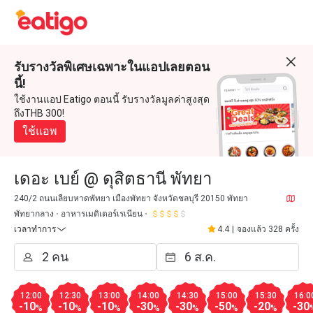
รับรางวัลพิเศษเฉพาะในแอปเลยตอน
นี้!
ใช้งานแอป Eatigo ตอนนี้ รับรางวัลมูลค่าสูงสุด
ถึงTHB 300!
ใช้แอพ
เดอะ เบย์ @ ดุสิตธานี พัทยา
240/2 ถนนเลียบหาดพัทยา เมืองพัทยา จังหวัดชลบุรี 20150 พัทยา
พัทยากลาง
อาหารเมดิเตอร์เรเนียน
เวลาทำการ
4.4
|
จองแล้ว 328 ครั้ง
12:00
12:30
13:00
14:00
14:30
15:00
15:30
16:0
-10
-10
-10
-30
-30
-50
-20
-30
%
%
%
%
%
%
%