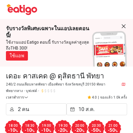
รับรางวัลพิเศษเฉพาะในแอปเลยตอน
นี้!
ใช้งานแอป Eatigo ตอนนี้ รับรางวัลมูลค่าสูงสุด
ถึงTHB 300!
ใช้แอพ
เดอะ คาสเคด @ ดุสิตธานี พัทยา
240/2 ถนนเลียบหาดพัทยา เมืองพัทยา จังหวัดชลบุรี 20150 พัทยา
พัทยากลาง
บุฟเฟต์
เวลาทำการ
4.0
|
จองแล้ว 1.0k ครั้ง
18:00
18:30
19:00
19:30
20:00
20:30
21:00
-10
-10
-10
-20
-20
-50
-50
%
%
%
%
%
%
%