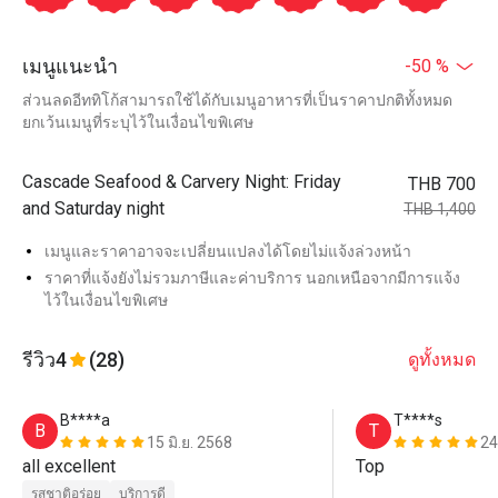
เมนูแนะนำ
-50 %
ส่วนลดอีททิโก้สามารถใช้ได้กับเมนูอาหารที่เป็นราคาปกติทั้งหมด
ยกเว้นเมนูที่ระบุไว้ในเงื่อนไขพิเศษ
Cascade Seafood & Carvery Night: Friday
THB 700
and Saturday night
THB 1,400
เมนูและราคาอาจจะเปลี่ยนแปลงได้โดยไม่แจ้งล่วงหน้า
ราคาที่แจ้งยังไม่รวมภาษีและค่าบริการ นอกเหนือจากมีการแจ้ง
ไว้ในเงื่อนไขพิเศษ
รีวิว
4
(28)
ดูทั้งหมด
B****a
T****s
B
T
15 มิ.ย. 2568
24
all excellent 
Top
รสชาติอร่อย
บริการดี