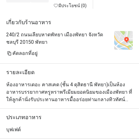
มีประโยชน์ (0)
เกี่ยวกับร้านอาหาร
240/2 ถนนเลียบหาดพัทยา เมืองพัทยา จังหวัด
ชลบุรี 20150 พัทยา
คัดลอกที่อยู่
รายละเอียด
ห้องอาหารเดอะ คาสเคด (ชั้น 4 ดุสิตธานี พัทยา)เป็นห้อง
อาหารบรรยากาศหรูหราพรีเมียมยอดนิยมของเมืองพัทยา ที่
ให้ลูกค้านั่งรับประทานอาหารมื้ออร่อยท่ามกลางทิวทัศน์
ของสวนสวยอันเงียบสงบและน้ำตกเทียม ในขณะที่
เพลิดเพลินไปกับรสชาติอันหลากหลายทั้งอาหารไทยและ
ประเภทอาหาร
นานาชาติจากเชฟยอดฝีมือของทางโรงแรม เริ่มต้นวันอย่าง
สดใสด้วยบุฟเฟ่ต์อาหารเช้าที่เลือกได้ตามใจชอบ หรือเมนูอ
บุฟเฟต์
ลาคาร์ทที่บริการกันตลอดทั้งวัน