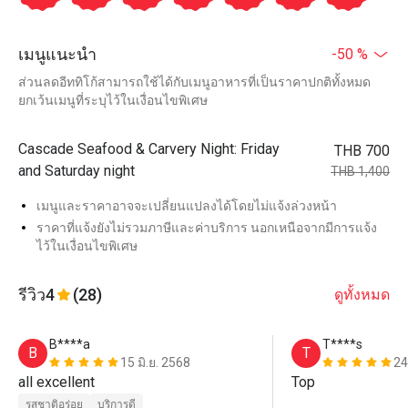
เมนูแนะนำ
-50 %
ส่วนลดอีททิโก้สามารถใช้ได้กับเมนูอาหารที่เป็นราคาปกติทั้งหมด
ยกเว้นเมนูที่ระบุไว้ในเงื่อนไขพิเศษ
Cascade Seafood & Carvery Night: Friday
THB 700
and Saturday night
THB 1,400
เมนูและราคาอาจจะเปลี่ยนแปลงได้โดยไม่แจ้งล่วงหน้า
ราคาที่แจ้งยังไม่รวมภาษีและค่าบริการ นอกเหนือจากมีการแจ้ง
ไว้ในเงื่อนไขพิเศษ
รีวิว
4
(28)
ดูทั้งหมด
B****a
T****s
B
T
15 มิ.ย. 2568
24
all excellent 
Top
รสชาติอร่อย
บริการดี