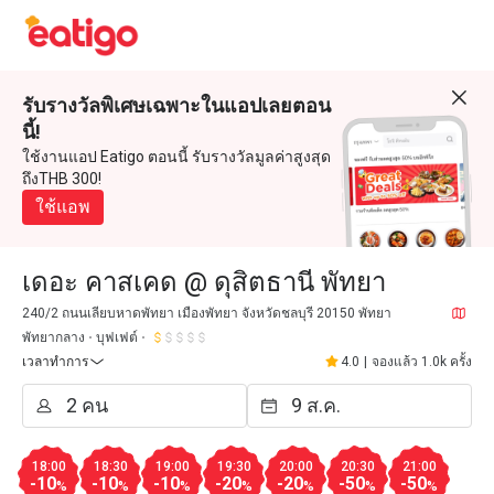
รับรางวัลพิเศษเฉพาะในแอปเลยตอน
นี้!
ใช้งานแอป Eatigo ตอนนี้ รับรางวัลมูลค่าสูงสุด
ถึงTHB 300!
ใช้แอพ
เดอะ คาสเคด @ ดุสิตธานี พัทยา
240/2 ถนนเลียบหาดพัทยา เมืองพัทยา จังหวัดชลบุรี 20150 พัทยา
พัทยากลาง
บุฟเฟต์
เวลาทำการ
4.0
|
จองแล้ว 1.0k ครั้ง
18:00
18:30
19:00
19:30
20:00
20:30
21:00
-10
-10
-10
-20
-20
-50
-50
%
%
%
%
%
%
%