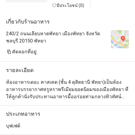
มีประโยชน์ (0)
เกี่ยวกับร้านอาหาร
240/2 ถนนเลียบหาดพัทยา เมืองพัทยา จังหวัด
ชลบุรี 20150 พัทยา
คัดลอกที่อยู่
รายละเอียด
ห้องอาหารเดอะ คาสเคด (ชั้น 4 ดุสิตธานี พัทยา)เป็นห้อง
อาหารบรรยากาศหรูหราพรีเมียมยอดนิยมของเมืองพัทยา ที่
ให้ลูกค้านั่งรับประทานอาหารมื้ออร่อยท่ามกลางทิวทัศน์
ของสวนสวยอันเงียบสงบและน้ำตกเทียม ในขณะที่
เพลิดเพลินไปกับรสชาติอันหลากหลายทั้งอาหารไทยและ
ประเภทอาหาร
นานาชาติจากเชฟยอดฝีมือของทางโรงแรม เริ่มต้นวันอย่าง
สดใสด้วยบุฟเฟ่ต์อาหารเช้าที่เลือกได้ตามใจชอบ หรือเมนูอ
บุฟเฟต์
ลาคาร์ทที่บริการกันตลอดทั้งวัน