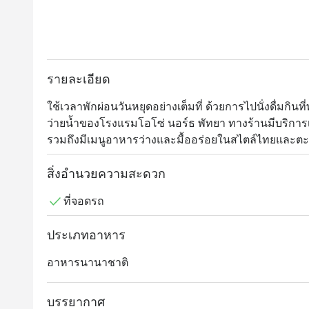
รายละเอียด
ใช้เวลาพักผ่อนวันหยุดอย่างเต็มที่ ด้วยการไปนั่งดื่มกิน
ว่ายน้ำของโรงแรมโอโซ่ นอร์ธ พัทยา ทางร้านมีบริการเค
รวมถึงมีเมนูอาหารว่างและมื้ออร่อยในสไตล์ไทยและตะวั
ปรุงอย่างมืออาชีพโดยเชฟของโรงแรม แนะนำพาสต้าไส
มะกอก และข้าวผัดต้มยำที่เสิร์ฟเคียงด้วยแซลมอนย่าง
สิ่งอำนวยความสะดวก
ที่จอดรถ
ประเภทอาหาร
อาหารนานาชาติ
บรรยากาศ