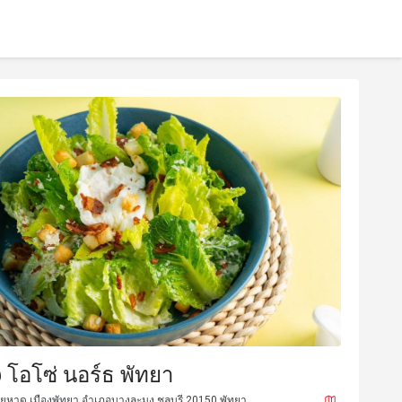
@ โอโซ่ นอร์ธ พัทยา
ยหาด เมืองพัทยา อำเภอบางละมุง ชลบุรี 20150 พัทยา