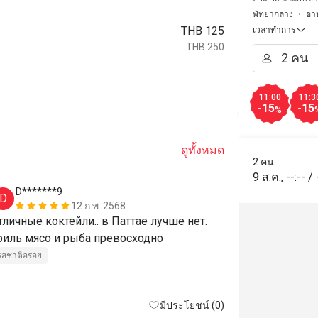
พัทยากลาง
อา
THB 125
เวลาทำการ
THB 250
11:00
11:3
-15
-15
%
ดูทั้งหมด
2 คน
9 ส.ค.
,
--:--
/
D*******9
8*******
D
8
12 ก.พ. 2568
тличные коктейли.. в Паттае лучше нет. 
Вкусно, кра
гриль мясо и рыба превосходно 
รสชาติอร่อย
มีประโยชน์ (0)