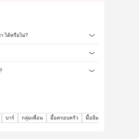
า ได้หรือไม่?
ร?
บาร์
กลุ่มเพื่อน
มื้อครอบครัว
มื้ออิ่มจุใจ
อะลาคาร์ท