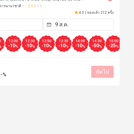
หารนานาชาติ
4.3
|
จองแล้ว 212 ครั้ง
0
12:00
12:30
13:00
13:30
14:00
14:30
15:00
15:3
-10
-10
-10
-10
-10
-50
-25
-25
%
%
%
%
%
%
%
%
ถัดไป
--%
*h
A
A
18 มี.ค. 2568
22 ต.ค. 2
сиво! Милые девушки на 
Really good food and se
обслуживании! 
มีประโยชน์ (0)