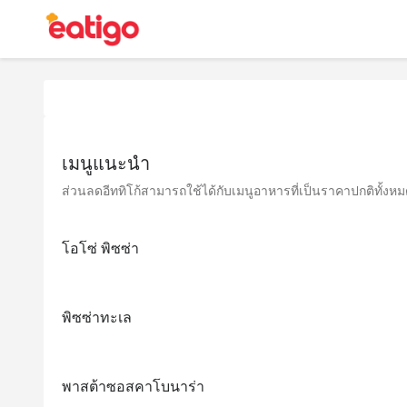
เมนูแนะนำ
ส่วนลดอีททิโก้สามารถใช้ได้กับเมนูอาหารที่เป็นราคาปกติทั้งหมด 
โอโซ่ พิซซ่า
พิซซ่าทะเล
พาสต้าซอสคาโบนาร่า