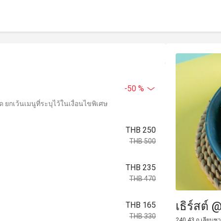
-50 %
ยกเว้นเมนูที่ระบุไว้ในเงื่อนไขพิเศษ
THB 250
THB 500
THB 235
THB 470
เธิร์สต์ 
THB 165
THB 330
240 43 ถ.เลียบชา