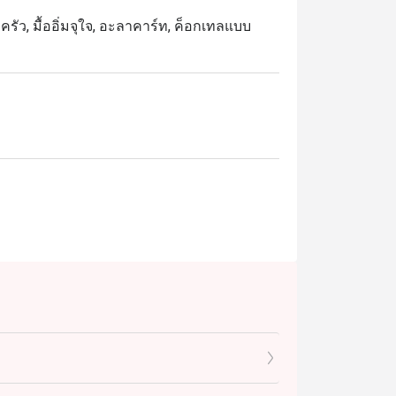
บครัว, มื้ออิ่มจุใจ, อะลาคาร์ท, ค็อกเทลแบบ