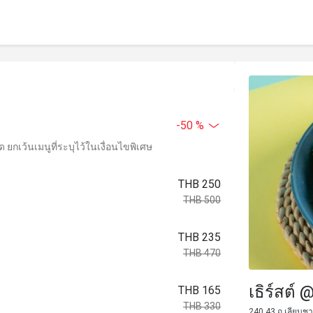
-50 %
ยกเว้นเมนูที่ระบุไว้ในเงื่อนไขพิเศษ
THB 250
THB 500
THB 235
THB 470
เธิร์สต์ 
THB 165
THB 330
240 43 ถ.เลียบชา