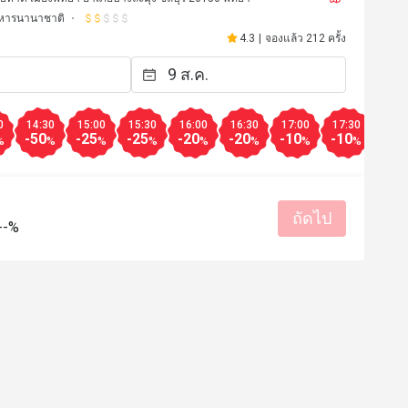
หารนานาชาติ
4.3
|
จองแล้ว 212 ครั้ง
0
14:30
15:00
15:30
16:00
16:30
17:00
17:30
18:0
-50
-25
-25
-20
-20
-10
-10
-10
%
%
%
%
%
%
%
%
ถัดไป
--%
*h
A
A
18 มี.ค. 2568
22 ต.ค. 2
сиво! Милые девушки на 
Really good food and se
обслуживании! 
มีประโยชน์ (0)