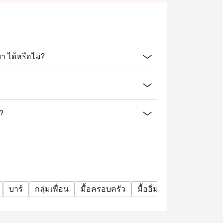
า ได้หรือไม่?
ร?
บาร์
กลุ่มเพื่อน
มื้อครอบครัว
มื้ออิ่มจุใจ
อะลาคาร์ท