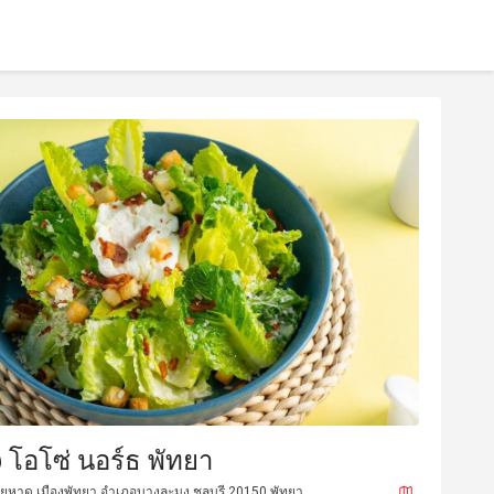
@ โอโซ่ นอร์ธ พัทยา
ยหาด เมืองพัทยา อำเภอบางละมุง ชลบุรี 20150 พัทยา