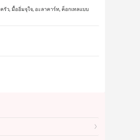
บครัว, มื้ออิ่มจุใจ, อะลาคาร์ท, ค็อกเทลแบบ