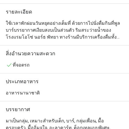
รายละเอียด
ใช้เวลาพักผ่อนวันหยุดอย่างเต็มที่ ด้วยการไปนั่งดื่มกินที่พูล
บาร์บรรยากาศเงียบสงบเป็นส่วนตัว ริมสระว่ายน้ำของ
โรงแรมโอโซ่ นอร์ธ พัทยา ทางร้านมีบริการเครื่องดื่มทั้ง
ค็อกเทลสูตรพิเศษและอีกมากมาย รวมถึงมีเมนูอาหารว่าง
และมื้ออร่อยในสไตล์ไทยและตะวันตกให้เลือกอิ่มท้องได้
สิ่งอำนวยความสะดวก
ตามที่ชอบด้วย ทุกจานปรุงอย่างมืออาชีพโดยเชฟของ
โรงแรม แนะนำพาสต้าไส้กรอกอีสานและเบคอนผัดพริก
ที่จอดรถ
กระเทียมน้ำมันมะกอก และข้าวผัดต้มยำที่เสิร์ฟเคียงด้วย
แซลมอนย่าง
ประเภทอาหาร
อาหารนานาชาติ
บรรยากาศ
มาเป็นกลุ่ม, เหมาะสำหรับเด็ก, บาร์, กลุ่มเพื่อน, มื้อ
ครอบครัว, มื้ออิ่มจุใจ, อะลาคาร์ท, ค็อกเทลแบบพิเศษ,