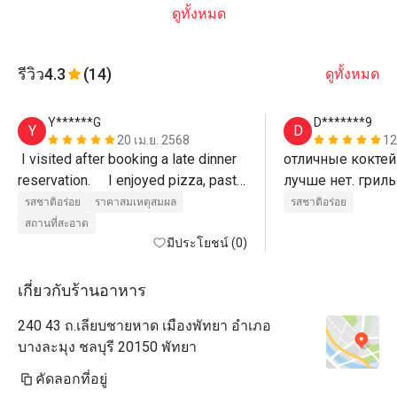
ดูทั้งหมด
รีวิว
4.3
(14)
ดูทั้งหมด
Y******G
D*******9
Y
D
20 เม.ย. 2568
12
 I visited after booking a late dinner 
отличные коктейл
reservation.     I enjoyed pizza, pasta, 
лучше нет. гриль
pad thai, etc. at a reasonable price 
превосходно 
รสชาติอร่อย
ราคาสมเหตุสมผล
รสชาติอร่อย
and good service. (Recommended 
สถานที่สะอาด
for guests staying at Ozo Hotel)
มีประโยชน์ (0)
เกี่ยวกับร้านอาหาร
240 43 ถ.เลียบชายหาด เมืองพัทยา อำเภอ
บางละมุง ชลบุรี 20150 พัทยา
คัดลอกที่อยู่