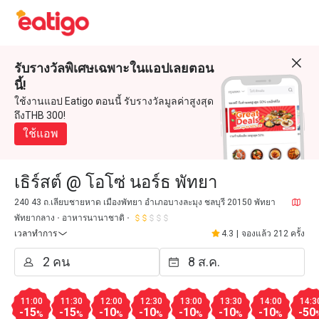
รับรางวัลพิเศษเฉพาะในแอปเลยตอน
นี้!
ใช้งานแอป Eatigo ตอนนี้ รับรางวัลมูลค่าสูงสุด
ถึงTHB 300!
ใช้แอพ
เธิร์สต์ @ โอโซ่ นอร์ธ พัทยา
240 43 ถ.เลียบชายหาด เมืองพัทยา อำเภอบางละมุง ชลบุรี 20150 พัทยา
พัทยากลาง
อาหารนานาชาติ
เวลาทำการ
4.3
|
จองแล้ว 212 ครั้ง
11:00
11:30
12:00
12:30
13:00
13:30
14:00
14:3
-15
-15
-10
-10
-10
-10
-10
-50
%
%
%
%
%
%
%