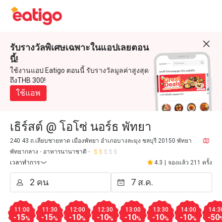
รับรางวัลพิเศษเฉพาะในแอปเลยตอน
นี้!
ใช้งานแอป Eatigo ตอนนี้ รับรางวัลมูลค่าสูงสุด
ถึงTHB 300!
ใช้แอพ
เธิร์สต์ @ โอโซ่ นอร์ธ พัทยา
240 43 ถ.เลียบชายหาด เมืองพัทยา อำเภอบางละมุง ชลบุรี 20150 พัทยา
พัทยากลาง
อาหารนานาชาติ
เวลาทำการ
4.3
|
จองแล้ว 211 ครั้ง
11:00
11:30
12:00
12:30
13:00
13:30
14:00
14:3
-15
-15
-10
-10
-10
-10
-10
-50
%
%
%
%
%
%
%