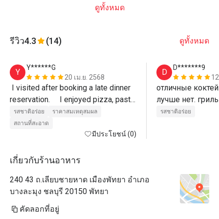
ดูทั้งหมด
รีวิว
4.3
(14)
ดูทั้งหมด
Y******G
D*******9
Y
D
20 เม.ย. 2568
12
 I visited after booking a late dinner 
отличные коктейл
reservation.     I enjoyed pizza, pasta, 
лучше нет. гриль
pad thai, etc. at a reasonable price 
превосходно 
รสชาติอร่อย
ราคาสมเหตุสมผล
รสชาติอร่อย
and good service. (Recommended 
สถานที่สะอาด
for guests staying at Ozo Hotel)
มีประโยชน์ (0)
เกี่ยวกับร้านอาหาร
240 43 ถ.เลียบชายหาด เมืองพัทยา อำเภอ
บางละมุง ชลบุรี 20150 พัทยา
คัดลอกที่อยู่