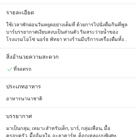
รายละเอียด
ใช้เวลาพักผ่อนวันหยุดอย่างเต็มที่ ด้วยการไปนั่งดื่มกินที่พูล
บาร์บรรยากาศเงียบสงบเป็นส่วนตัว ริมสระว่ายน้ำของ
โรงแรมโอโซ่ นอร์ธ พัทยา ทางร้านมีบริการเครื่องดื่มทั้ง
ค็อกเทลสูตรพิเศษและอีกมากมาย รวมถึงมีเมนูอาหารว่าง
และมื้ออร่อยในสไตล์ไทยและตะวันตกให้เลือกอิ่มท้องได้
สิ่งอำนวยความสะดวก
ตามที่ชอบด้วย ทุกจานปรุงอย่างมืออาชีพโดยเชฟของ
โรงแรม แนะนำพาสต้าไส้กรอกอีสานและเบคอนผัดพริก
ที่จอดรถ
กระเทียมน้ำมันมะกอก และข้าวผัดต้มยำที่เสิร์ฟเคียงด้วย
แซลมอนย่าง
ประเภทอาหาร
อาหารนานาชาติ
บรรยากาศ
มาเป็นกลุ่ม, เหมาะสำหรับเด็ก, บาร์, กลุ่มเพื่อน, มื้อ
ครอบครัว, มื้ออิ่มจุใจ, อะลาคาร์ท, ค็อกเทลแบบพิเศษ,