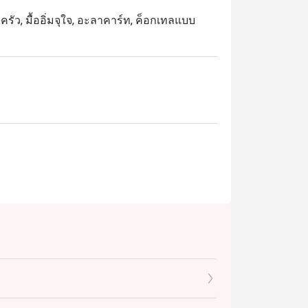
บครัว, มื้ออิ่มจุใจ, อะลาคาร์ท, ค็อกเทลแบบ