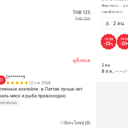
พัทยากลาง
อา
THB 125
เวลาทำการ
THB 250
18:30
19:0
-25
-20
%
ดูทั้งหมด
2 คน
8 ส.ค.
,
--:--
/
D*******9
8*******
D
8
12 ก.พ. 2568
тличные коктейли.. в Паттае лучше нет. 
Вкусно, кра
гриль мясо и рыба превосходно 
รสชาติอร่อย
มีประโยชน์ (0)