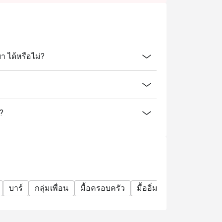
า ได้หรือไม่?
ร?
บาร์
กลุ่มเพื่อน
มื้อครอบครัว
มื้ออิ่มจุใจ
อะลาคาร์ท