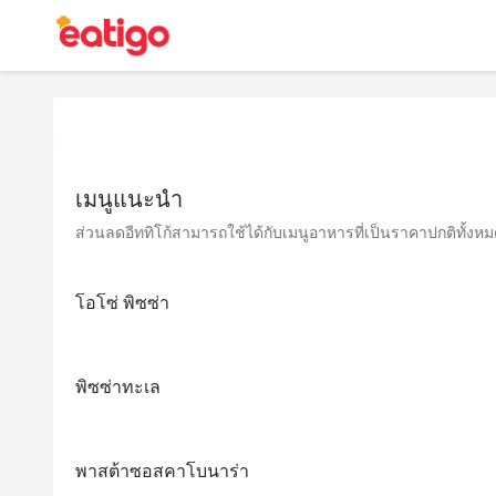
เมนูแนะนำ
ส่วนลดอีททิโก้สามารถใช้ได้กับเมนูอาหารที่เป็นราคาปกติทั้งหมด 
โอโซ่ พิซซ่า
พิซซ่าทะเล
พาสต้าซอสคาโบนาร่า