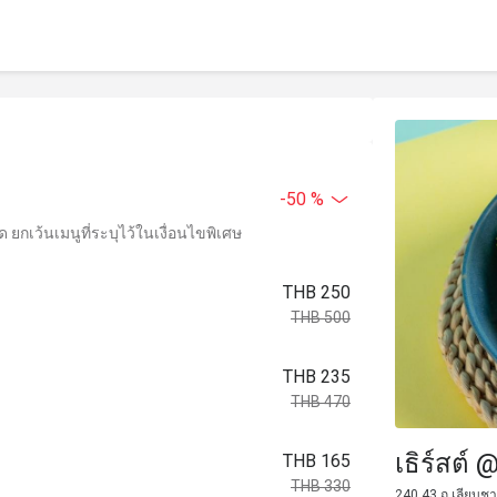
-50 %
ยกเว้นเมนูที่ระบุไว้ในเงื่อนไขพิเศษ
THB 250
THB 500
THB 235
THB 470
เธิร์สต์ 
THB 165
THB 330
240 43 ถ.เลียบชา