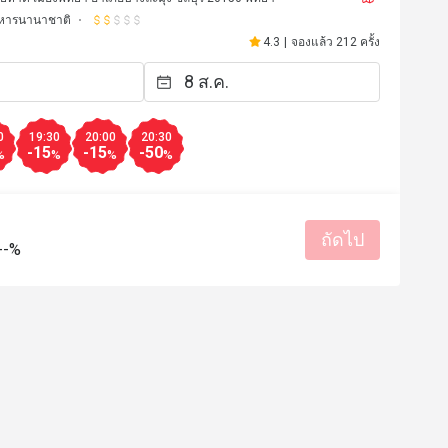
หารนานาชาติ
4.3
|
จองแล้ว 212 ครั้ง
0
19:30
20:00
20:30
-15
-15
-50
%
%
%
%
ถัดไป
--%
*h
A
A
18 มี.ค. 2568
22 ต.ค. 2
сиво! Милые девушки на 
Really good food and se
обслуживании! 
มีประโยชน์ (0)