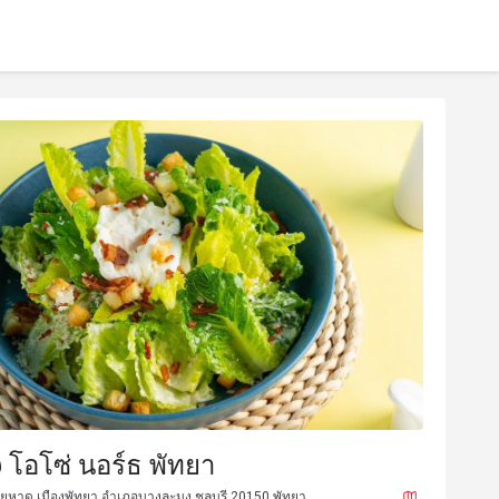
@ โอโซ่ นอร์ธ พัทยา
ยหาด เมืองพัทยา อำเภอบางละมุง ชลบุรี 20150 พัทยา