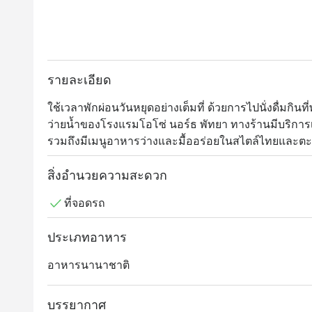
รายละเอียด
ใช้เวลาพักผ่อนวันหยุดอย่างเต็มที่ ด้วยการไปนั่งดื่มกิน
ว่ายน้ำของโรงแรมโอโซ่ นอร์ธ พัทยา ทางร้านมีบริการเค
รวมถึงมีเมนูอาหารว่างและมื้ออร่อยในสไตล์ไทยและตะวั
ปรุงอย่างมืออาชีพโดยเชฟของโรงแรม แนะนำพาสต้าไส
มะกอก และข้าวผัดต้มยำที่เสิร์ฟเคียงด้วยแซลมอนย่าง
สิ่งอำนวยความสะดวก
ที่จอดรถ
ประเภทอาหาร
อาหารนานาชาติ
บรรยากาศ