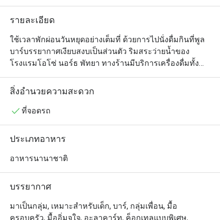
รายละเอียด
ใช้เวลาพักผ่อนวันหยุดอย่างเต็มที่ ด้วยการไปนั่งดื่มกินที่พูล
บาร์บรรยากาศเงียบสงบเป็นส่วนตัว ริมสระว่ายน้ำของ
โรงแรมโอโซ่ นอร์ธ พัทยา ทางร้านมีบริการเครื่องดื่มทั้ง
ค็อกเทลสูตรพิเศษและอีกมากมาย รวมถึงมีเมนูอาหารว่าง
และมื้ออร่อยในสไตล์ไทยและตะวันตกให้เลือกอิ่มท้องได้
สิ่งอำนวยความสะดวก
ตามที่ชอบด้วย ทุกจานปรุงอย่างมืออาชีพโดยเชฟของ
โรงแรม แนะนำพาสต้าไส้กรอกอีสานและเบคอนผัดพริก
ที่จอดรถ
กระเทียมน้ำมันมะกอก และข้าวผัดต้มยำที่เสิร์ฟเคียงด้วย
แซลมอนย่าง
ประเภทอาหาร
อาหารนานาชาติ
บรรยากาศ
มาเป็นกลุ่ม, เหมาะสำหรับเด็ก, บาร์, กลุ่มเพื่อน, มื้อ
ครอบครัว, มื้ออิ่มจุใจ, อะลาคาร์ท, ค็อกเทลแบบพิเศษ,