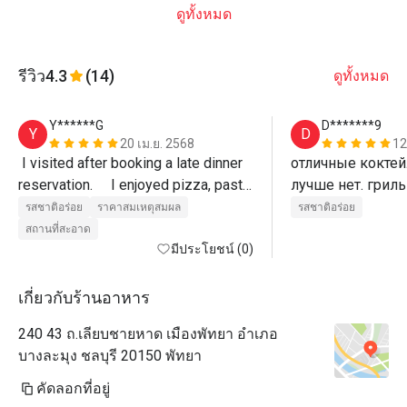
ดูทั้งหมด
รีวิว
4.3
(14)
ดูทั้งหมด
Y******G
D*******9
Y
D
20 เม.ย. 2568
12
 I visited after booking a late dinner 
отличные коктейл
reservation.     I enjoyed pizza, pasta, 
лучше нет. гриль
pad thai, etc. at a reasonable price 
превосходно 
รสชาติอร่อย
ราคาสมเหตุสมผล
รสชาติอร่อย
and good service. (Recommended 
สถานที่สะอาด
for guests staying at Ozo Hotel)
มีประโยชน์ (0)
เกี่ยวกับร้านอาหาร
240 43 ถ.เลียบชายหาด เมืองพัทยา อำเภอ
บางละมุง ชลบุรี 20150 พัทยา
คัดลอกที่อยู่