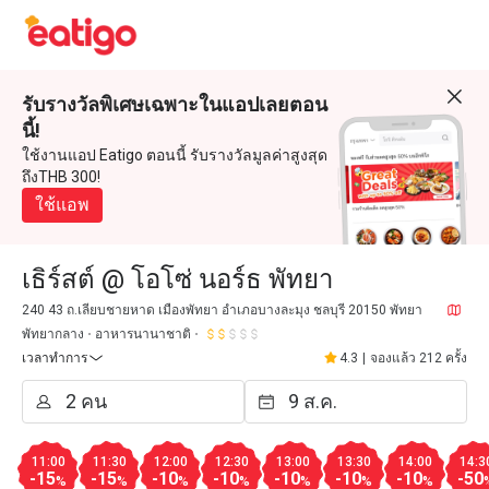
รับรางวัลพิเศษเฉพาะในแอปเลยตอน
นี้!
ใช้งานแอป Eatigo ตอนนี้ รับรางวัลมูลค่าสูงสุด
ถึงTHB 300!
ใช้แอพ
เธิร์สต์ @ โอโซ่ นอร์ธ พัทยา
240 43 ถ.เลียบชายหาด เมืองพัทยา อำเภอบางละมุง ชลบุรี 20150 พัทยา
พัทยากลาง
อาหารนานาชาติ
เวลาทำการ
4.3
|
จองแล้ว 212 ครั้ง
11:00
11:30
12:00
12:30
13:00
13:30
14:00
14:3
-15
-15
-10
-10
-10
-10
-10
-50
%
%
%
%
%
%
%