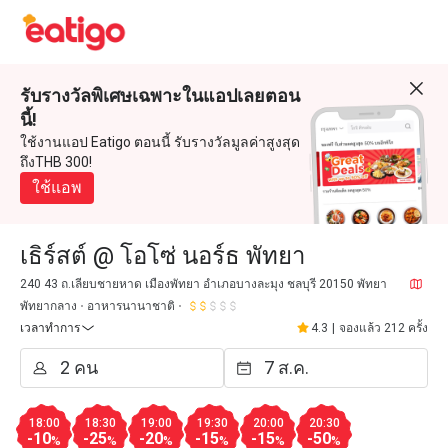
รับรางวัลพิเศษเฉพาะในแอปเลยตอน
นี้!
ใช้งานแอป Eatigo ตอนนี้ รับรางวัลมูลค่าสูงสุด
ถึงTHB 300!
ใช้แอพ
เธิร์สต์ @ โอโซ่ นอร์ธ พัทยา
240 43 ถ.เลียบชายหาด เมืองพัทยา อำเภอบางละมุง ชลบุรี 20150 พัทยา
พัทยากลาง
อาหารนานาชาติ
เวลาทำการ
4.3
|
จองแล้ว 212 ครั้ง
18:00
18:30
19:00
19:30
20:00
20:30
-10
-25
-20
-15
-15
-50
%
%
%
%
%
%