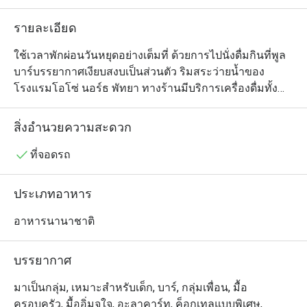
รายละเอียด
ใช้เวลาพักผ่อนวันหยุดอย่างเต็มที่ ด้วยการไปนั่งดื่มกินที่พูล
บาร์บรรยากาศเงียบสงบเป็นส่วนตัว ริมสระว่ายน้ำของ
โรงแรมโอโซ่ นอร์ธ พัทยา ทางร้านมีบริการเครื่องดื่มทั้ง
ค็อกเทลสูตรพิเศษและอีกมากมาย รวมถึงมีเมนูอาหารว่าง
และมื้ออร่อยในสไตล์ไทยและตะวันตกให้เลือกอิ่มท้องได้
สิ่งอำนวยความสะดวก
ตามที่ชอบด้วย ทุกจานปรุงอย่างมืออาชีพโดยเชฟของ
โรงแรม แนะนำพาสต้าไส้กรอกอีสานและเบคอนผัดพริก
ที่จอดรถ
กระเทียมน้ำมันมะกอก และข้าวผัดต้มยำที่เสิร์ฟเคียงด้วย
แซลมอนย่าง
ประเภทอาหาร
อาหารนานาชาติ
บรรยากาศ
มาเป็นกลุ่ม, เหมาะสำหรับเด็ก, บาร์, กลุ่มเพื่อน, มื้อ
ครอบครัว, มื้ออิ่มจุใจ, อะลาคาร์ท, ค็อกเทลแบบพิเศษ,