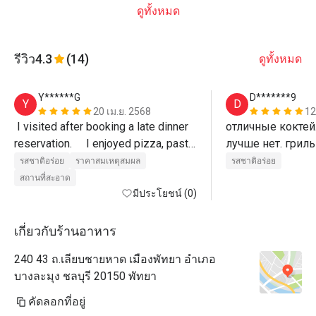
ดูทั้งหมด
รีวิว
4.3
(14)
ดูทั้งหมด
Y******G
D*******9
Y
D
20 เม.ย. 2568
12
 I visited after booking a late dinner 
отличные коктейл
reservation.     I enjoyed pizza, pasta, 
лучше нет. гриль
pad thai, etc. at a reasonable price 
превосходно 
รสชาติอร่อย
ราคาสมเหตุสมผล
รสชาติอร่อย
and good service. (Recommended 
สถานที่สะอาด
for guests staying at Ozo Hotel)
มีประโยชน์ (0)
เกี่ยวกับร้านอาหาร
240 43 ถ.เลียบชายหาด เมืองพัทยา อำเภอ
บางละมุง ชลบุรี 20150 พัทยา
คัดลอกที่อยู่