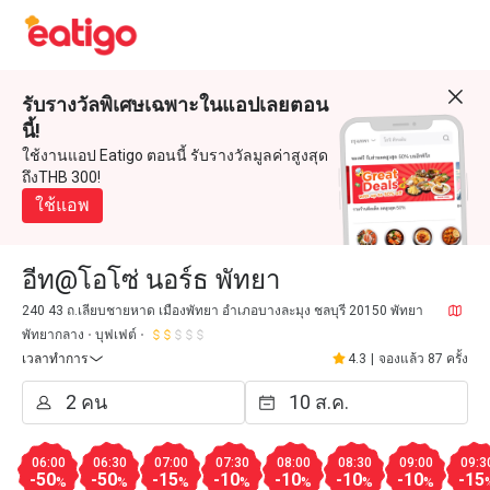
รับรางวัลพิเศษเฉพาะในแอปเลยตอน
นี้!
ใช้งานแอป Eatigo ตอนนี้ รับรางวัลมูลค่าสูงสุด
ถึงTHB 300!
ใช้แอพ
อีท@โอโซ่ นอร์ธ พัทยา
240 43 ถ.เลียบชายหาด เมืองพัทยา อำเภอบางละมุง ชลบุรี 20150 พัทยา
พัทยากลาง
บุฟเฟต์
เวลาทำการ
4.3
|
จองแล้ว 87 ครั้ง
06:00
06:30
07:00
07:30
08:00
08:30
09:00
09:3
-50
-50
-15
-10
-10
-10
-10
-15
%
%
%
%
%
%
%