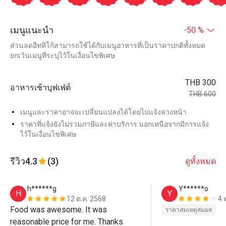
เมนูแนะนำ
-50 %
ส่วนลดอีททิโก้สามารถใช้ได้กับเมนูอาหารที่เป็นราคาปกติทั้งหมด
ยกเว้นเมนูที่ระบุไว้ในเงื่อนไขพิเศษ
THB 300
อาหารเช้าบุฟเฟ่ต์
THB 600
เมนูและราคาอาจจะเปลี่ยนแปลงได้โดยไม่แจ้งล่วงหน้า
ราคาที่แจ้งยังไม่รวมภาษีและค่าบริการ นอกเหนือจากมีการแจ้ง
ไว้ในเงื่อนไขพิเศษ
รีวิว
4.3
(3)
ดูทั้งหมด
h******g
Y******o
H
Y
12 ต.ค. 2568
4 
Food was awesome. It was 
ราคาสมเหตุสมผล
reasonable price for me. Thanks