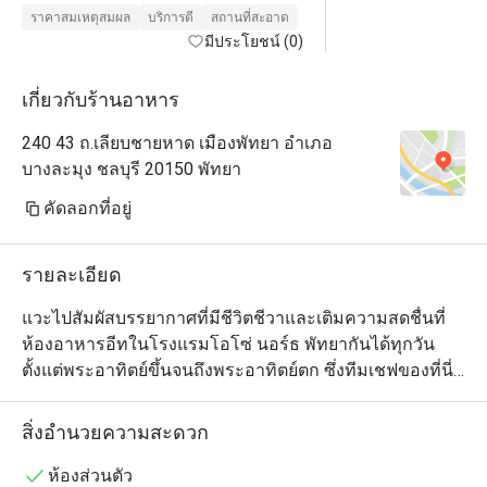
ราคาสมเหตุสมผล
บริการดี
สถานที่สะอาด
มีประโยชน์ (0)
เกี่ยวกับร้านอาหาร
240 43 ถ.เลียบชายหาด เมืองพัทยา อำเภอ
บางละมุง ชลบุรี 20150 พัทยา
คัดลอกที่อยู่
รายละเอียด
แวะไปสัมผัสบรรยากาศที่มีชีวิตชีวาและเติมความสดชื่นที่
ห้องอาหารอีทในโรงแรมโอโซ่ นอร์ธ พัทยากันได้ทุกวัน
ตั้งแต่พระอาทิตย์ขึ้นจนถึงพระอาทิตย์ตก ซึ่งทีมเชฟของที่นี่
ร่วมกันรังสรรค์เมนูขึ้นอย่างพิถีพิถัน เพื่อให้ตอบโจทย์มื้อ
พิเศษของลูกค้าทุกท่านได้อย่างครบรส ไม่ว่าคุณจะอยาก
สิ่งอำนวยความสะดวก
เริ่มต้นวันใหม่ด้วยอาหารเช้าที่มีประโยชน์ หรือเพลิดเพลิน
กับมื้อที่สะดวกด้วยเมนูสไตล์ตะวันตก อาหารไทย พิซซ่า 
ห้องส่วนตัว