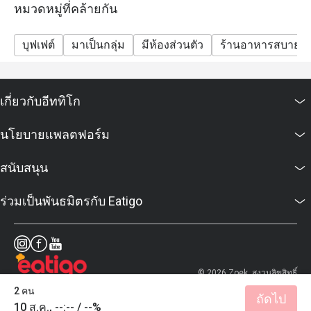
หมวดหมู่ที่คล้ายกัน
บุฟเฟต์
มาเป็นกลุ่ม
มีห้องส่วนตัว
ร้านอาหารสบายๆ
เกี่ยวกับอีททิโก
นโยบายแพลตฟอร์ม
สนับสนุน
ร่วมเป็นพันธมิตรกับ Eatigo
© 2026 Zoek. สงวนลิขสิทธิ์
2 คน
ถัดไป
10 ส.ค., --:-- / --%