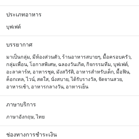
พาสต้า หรือแม้แต่เมนูสำหรับเด็กโดยเฉพาะทางร้านก็มีให้
บริการ และห้องอาหารอีทนั้นอยู่ในบริเวณชั้นล็อบบี้ของ
ประเภทอาหาร
โรงแรม จึงมี
บุฟเฟต์
บรรยากาศ
มาเป็นกลุ่ม, มีห้องส่วนตัว, ร้านอาหารสบายๆ, มื้อครอบครัว,
กลุ่มเพื่อน, โอกาสพิเศษ, ฉลองวันเกิด, กิจกรรมทีม, บุฟเฟต์,
อะลาคาร์ท, อาหารชุด, มังสวิรัติ, อาหารสำหรับเด็ก, มื้อฟิน,
ค็อกเทล, ไวน์, สดใส, นั่งสบาย, ได้รับรางวัล, จัดจานสวย,
อาหารเช้า, อาหารกลางวัน, อาหารเย็น
ภาษาบริการ
ภาษาอังกฤษ, ไทย
ช่องทางการชำระเงิน