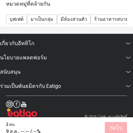
หมวดหมู่ที่คล้ายกัน
บุฟเฟต์
มาเป็นกลุ่ม
มีห้องส่วนตัว
ร้านอาหารสบายๆ
เกี่ยวกับอีททิโก
นโยบายแพลตฟอร์ม
สนับสนุน
ร่วมเป็นพันธมิตรกับ Eatigo
© 2026 Zoek. สงวนลิขสิทธิ์
2 คน
ถัดไป
9 ส.ค., --:-- / --%