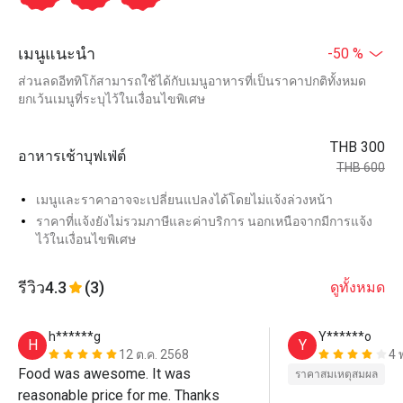
เมนูแนะนำ
-50 %
ส่วนลดอีททิโก้สามารถใช้ได้กับเมนูอาหารที่เป็นราคาปกติทั้งหมด
ยกเว้นเมนูที่ระบุไว้ในเงื่อนไขพิเศษ
THB 300
อาหารเช้าบุฟเฟ่ต์
THB 600
เมนูและราคาอาจจะเปลี่ยนแปลงได้โดยไม่แจ้งล่วงหน้า
ราคาที่แจ้งยังไม่รวมภาษีและค่าบริการ นอกเหนือจากมีการแจ้ง
ไว้ในเงื่อนไขพิเศษ
รีวิว
4.3
(3)
ดูทั้งหมด
h******g
Y******o
H
Y
12 ต.ค. 2568
4 
Food was awesome. It was 
ราคาสมเหตุสมผล
reasonable price for me. Thanks