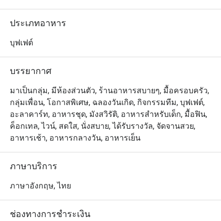
พาสต้า หรือแม้แต่เมนูสำหรับเด็กโดยเฉพาะทางร้านก็มีให้
บริการ และห้องอาหารอีทนั้นอยู่ในบริเวณชั้นล็อบบี้ของ
ประเภทอาหาร
โรงแรม จึงมี
บุฟเฟต์
บรรยากาศ
มาเป็นกลุ่ม, มีห้องส่วนตัว, ร้านอาหารสบายๆ, มื้อครอบครัว,
กลุ่มเพื่อน, โอกาสพิเศษ, ฉลองวันเกิด, กิจกรรมทีม, บุฟเฟต์,
อะลาคาร์ท, อาหารชุด, มังสวิรัติ, อาหารสำหรับเด็ก, มื้อฟิน,
ค็อกเทล, ไวน์, สดใส, นั่งสบาย, ได้รับรางวัล, จัดจานสวย,
อาหารเช้า, อาหารกลางวัน, อาหารเย็น
ภาษาบริการ
ภาษาอังกฤษ, ไทย
ช่องทางการชำระเงิน