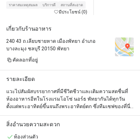
ราคาสมเหตุสมผล
บริการดี
สถานที่สะอาด
มีประโยชน์ (0)
เกี่ยวกับร้านอาหาร
240 43 ถ.เลียบชายหาด เมืองพัทยา อำเภอ
บางละมุง ชลบุรี 20150 พัทยา
คัดลอกที่อยู่
รายละเอียด
แวะไปสัมผัสบรรยากาศที่มีชีวิตชีวาและเติมความสดชื่นที่
ห้องอาหารอีทในโรงแรมโอโซ่ นอร์ธ พัทยากันได้ทุกวัน
ตั้งแต่พระอาทิตย์ขึ้นจนถึงพระอาทิตย์ตก ซึ่งทีมเชฟของที่นี่
ร่วมกันรังสรรค์เมนูขึ้นอย่างพิถีพิถัน เพื่อให้ตอบโจทย์มื้อ
พิเศษของลูกค้าทุกท่านได้อย่างครบรส ไม่ว่าคุณจะอยาก
สิ่งอำนวยความสะดวก
เริ่มต้นวันใหม่ด้วยอาหารเช้าที่มีประโยชน์ หรือเพลิดเพลิน
กับมื้อที่สะดวกด้วยเมนูสไตล์ตะวันตก อาหารไทย พิซซ่า 
ห้องส่วนตัว