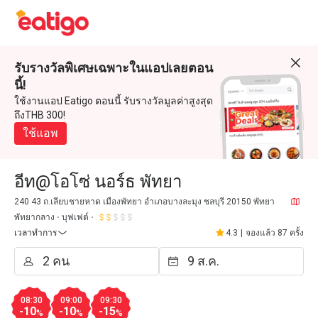
รับรางวัลพิเศษเฉพาะในแอปเลยตอน
นี้!
ใช้งานแอป Eatigo ตอนนี้ รับรางวัลมูลค่าสูงสุด
ถึงTHB 300!
ใช้แอพ
อีท@โอโซ่ นอร์ธ พัทยา
240 43 ถ.เลียบชายหาด เมืองพัทยา อำเภอบางละมุง ชลบุรี 20150 พัทยา
พัทยากลาง
บุฟเฟต์
เวลาทำการ
4.3
|
จองแล้ว 87 ครั้ง
08:30
09:00
09:30
-10
-10
-15
%
%
%