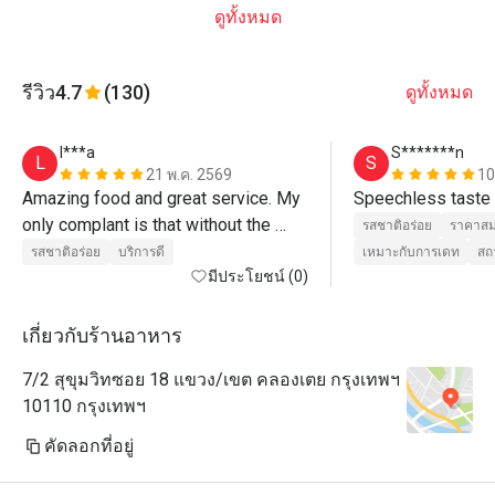
ดูทั้งหมด
รีวิว
4.7
(130)
ดูทั้งหมด
l***a
S*******n
L
S
21 พ.ค. 2569
10
Amazing food and great service. My 
Speechless taste
only complant is that without the 
รสชาติอร่อย
ราคาสม
eatigo discount, it's r

รสชาติอร่อย
บริการดี
เหมาะกับการเดท
สถ
quite pricey
มีประโยชน์ (0)
เกี่ยวกับร้านอาหาร
7/2 สุขุมวิทซอย 18 แขวง/เขต คลองเตย กรุงเทพฯ
10110 กรุงเทพฯ
คัดลอกที่อยู่