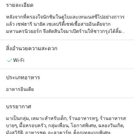
รายละเอียด
หลังจากที่ครองใจนักชิมในดูไบและเทนเนสซีไปอย่างถาวร
แล้ว เชฟฮาริ นายัค เซเลบริตี้เชฟเชื้อสายอินเดียจาก
มหานครนิวยอร์ก จึงตัดสินใจมาเปิดร้านให้ชาวกรุงได้ลิ้ม
ลองรสชาติอาหารอินเดียร่วมสมัยจากแถบชายฝั่งทะเลตอน
ใต้กันบ้าง ซึ่งเมนูของร้านโจฮ์ล (สุขุมวิท 18) นั้นมีเอกลักษณ์
สิ่งอำนวยความสะดวก
เฉพาะตัวไม่เหมือนร้านอื่นๆ ในบ้านเราตรงที่เป็นการผสม
ผสานระหว่างอาหารพื้นเมืองของอินเดียตอนใต้ (จากเมือง
Wi-Fi
ต่างๆ ตามแนวชายฝั่งทะเลทางตะวันออกและตะวันตกของ
อินเดีย) และวัตถุดิบในท้องถิ่นของประเทศไทย แต่ละจาน
ประเภทอาหาร
ล้วนแตกต่างอย่างลงตัว แต่ซิกเนเจอร์ที่อยากให้ได้ชิมกัน 
ได้แก่ ปีกไก่ยัดไส้ แกงวินดาลูหมูสามชั้น และคอฟต้าขนุน 
อาหารอินเดีย
บรรยากาศการตกแต่งภายในร้านนั้นหรูหรามีรสนิยมเข้ากับ
อาหารที่จัดเสิร์ฟมาอย่างสวยงาม ร้านเปิดให้บริการทุกวัน
บรรยากาศ
ในช่วงมื้อกลางวันและเย็น ผู้ที่ต้องการสัมผัสประสบการณ์
แปลกใหม่ในการรับประทานอาหารอินเดียไม่ควรพลาด
มาเป็นกลุ่ม, เหมาะสำหรับเด็ก, ร้านอาหารหรู, ร้านอาหารส
บายๆ, มื้อครอบครัว, กลุ่มเพื่อน, โอกาสพิเศษ, ฉลองวันเกิด,
มังสวิรัติ, อาหารชุด, อะลาคาร์ท, ค็อกเทลแบบพิเศษ,