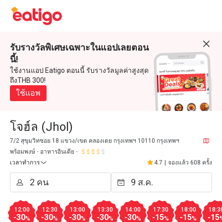
รับรางวัลพิเศษเฉพาะในแอปเลยตอน
นี้!
ใช้งานแอป Eatigo ตอนนี้ รับรางวัลมูลค่าสูงสุด
ถึงTHB 300!
ใช้แอพ
โจฮ์ล (Jhol)
7/2 สุขุมวิทซอย 18 แขวง/เขต คลองเตย กรุงเทพฯ 10110 กรุงเทพฯ
พร้อมพงษ์
อาหารอินเดีย
เวลาทำการ
4.7
|
จองแล้ว 608 ครั้ง
12:00
12:30
13:00
13:30
14:00
17:30
18:00
18:3
-30
-30
-30
-30
-30
-15
-15
-15
%
%
%
%
%
%
%