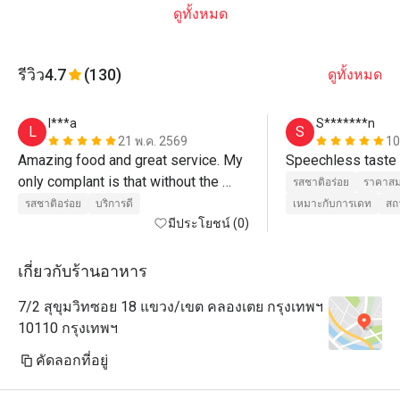
ดูทั้งหมด
รีวิว
4.7
(130)
ดูทั้งหมด
l***a
S*******n
L
S
21 พ.ค. 2569
10
Amazing food and great service. My 
Speechless taste
only complant is that without the 
รสชาติอร่อย
ราคาสม
eatigo discount, it's r

รสชาติอร่อย
บริการดี
เหมาะกับการเดท
สถ
quite pricey
มีประโยชน์ (0)
เกี่ยวกับร้านอาหาร
7/2 สุขุมวิทซอย 18 แขวง/เขต คลองเตย กรุงเทพฯ
10110 กรุงเทพฯ
คัดลอกที่อยู่