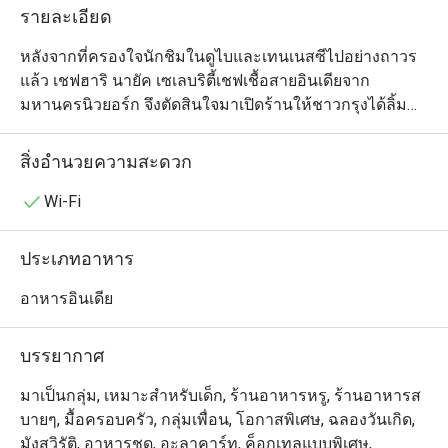
รายละเอียด
หลังจากที่ครองใจนักชิมในดูไบและเทนเนสซีไปอย่างถาวร
แล้ว เชฟฮาริ นายัค เซเลบริตี้เชฟเชื้อสายอินเดียจาก
มหานครนิวยอร์ก จึงตัดสินใจมาเปิดร้านให้ชาวกรุงได้ลิ้ม
ลองรสชาติอาหารอินเดียร่วมสมัยจากแถบชายฝั่งทะเลตอน
ใต้กันบ้าง ซึ่งเมนูของร้านโจฮ์ล (สุขุมวิท 18) นั้นมีเอกลักษณ์
สิ่งอำนวยความสะดวก
เฉพาะตัวไม่เหมือนร้านอื่นๆ ในบ้านเราตรงที่เป็นการผสม
ผสานระหว่างอาหารพื้นเมืองของอินเดียตอนใต้ (จากเมือง
Wi-Fi
ต่างๆ ตามแนวชายฝั่งทะเลทางตะวันออกและตะวันตกของ
อินเดีย) และวัตถุดิบในท้องถิ่นของประเทศไทย แต่ละจาน
ประเภทอาหาร
ล้วนแตกต่างอย่างลงตัว แต่ซิกเนเจอร์ที่อยากให้ได้ชิมกัน 
ได้แก่ ปีกไก่ยัดไส้ แกงวินดาลูหมูสามชั้น และคอฟต้าขนุน 
อาหารอินเดีย
บรรยากาศการตกแต่งภายในร้านนั้นหรูหรามีรสนิยมเข้ากับ
อาหารที่จัดเสิร์ฟมาอย่างสวยงาม ร้านเปิดให้บริการทุกวัน
บรรยากาศ
ในช่วงมื้อกลางวันและเย็น ผู้ที่ต้องการสัมผัสประสบการณ์
แปลกใหม่ในการรับประทานอาหารอินเดียไม่ควรพลาด
มาเป็นกลุ่ม, เหมาะสำหรับเด็ก, ร้านอาหารหรู, ร้านอาหารส
บายๆ, มื้อครอบครัว, กลุ่มเพื่อน, โอกาสพิเศษ, ฉลองวันเกิด,
มังสวิรัติ, อาหารชุด, อะลาคาร์ท, ค็อกเทลแบบพิเศษ,