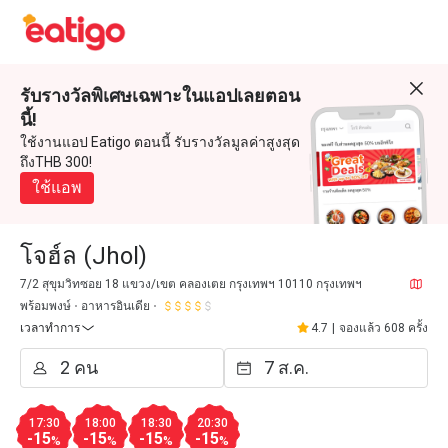
รับรางวัลพิเศษเฉพาะในแอปเลยตอน
นี้!
ใช้งานแอป Eatigo ตอนนี้ รับรางวัลมูลค่าสูงสุด
ถึงTHB 300!
ใช้แอพ
โจฮ์ล (Jhol)
7/2 สุขุมวิทซอย 18 แขวง/เขต คลองเตย กรุงเทพฯ 10110 กรุงเทพฯ
พร้อมพงษ์
อาหารอินเดีย
เวลาทำการ
4.7
|
จองแล้ว 608 ครั้ง
17:30
18:00
18:30
20:30
-15
-15
-15
-15
%
%
%
%