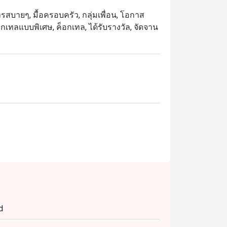
รสบายๆ, มื้อครอบครัว, กลุ่มเพื่อน, โอกาส
็อกเทลแบบพิเศษ, ค็อกเทล, ได้รับรางวัล, จัดจาน
d