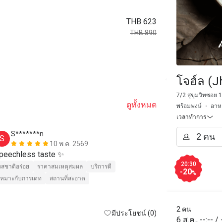
THB 623
THB 890
โจฮ์ล (J
7/2 สุขุมวิทซอย
ดูทั้งหมด
พร้อมพงษ์
อาหา
เวลาทำการ
S*******n
H*****a
S
H
10 พ.ค. 2569
peechless taste ✨
Absolutely wo
20:30
รสชาติอร่อย
ราคาสมเหตุสมผล
บริการดี
-20
%
เหมาะกับการเดท
สถานที่สะอาด
2 คน
มีประโยชน์ (0)
6 ส.ค.
,
--:--
/