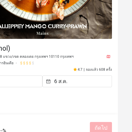
hol)
 18 แขวง/เขต คลองเตย กรุงเทพฯ 10110 กรุงเทพฯ
รอินเดีย
4.7
|
จองแล้ว 608 ครั้ง
J**n
J
28 ก.ค. 2567
26 พ.ค. 2
rth it!!!
Great hospitality & nice 
delicious too.  
มีประโยชน์ (0)
ถัดไป
--%