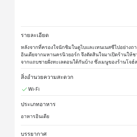
รายละเอียด
หลังจากที่ครองใจนักชิมในดูไบและเทนเนสซีไปอย่างถาวร
อินเดียจากมหานครนิวยอร์ก จึงตัดสินใจมาเปิดร้านให้ช
จากแถบชายฝั่งทะเลตอนใต้กันบ้าง ซึ่งเมนูของร้านโจฮ์ล 
เหมือนร้านอื่นๆ ในบ้านเราตรงที่เป็นการผสมผสานระหว
เมืองต่างๆ ตามแนวชายฝั่งทะเลทางตะวันออกและตะวันตก
สิ่งอำนวยความสะดวก
ประเทศไทย แต่ละจานล้วนแตกต่างอย่างลงตัว แต่ซิกเนเจอร
Wi-Fi
วินดาลูหมูสามชั้น และคอฟต้าขนุน บรรยากาศการตกแต่
อาหารที่จัดเสิร์ฟมาอย่างสวยงาม ร้านเปิดให้บริการทุกวัน
ประเภทอาหาร
ประสบการณ์แปลกใหม่ในการรับประทานอาหารอินเดี
อาหารอินเดีย
บรรยากาศ