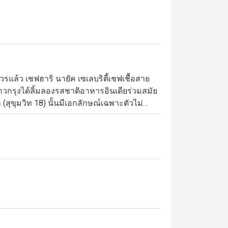
แล้ว เชฟฮาริ นายัค เซเลบริตี้เชฟเชื้อสาย
าวกรุงได้ลิ้มลองรสชาติอาหารอินเดียร่วมสมัย
(สุขุมวิท 18) นั้นมีเอกลักษณ์เฉพาะตัวไม่
่างอาหารพื้นเมืองของอินเดียตอนใต้ (จาก
ของอินเดีย) และวัตถุดิบในท้องถิ่นของ
์ที่อยากให้ได้ชิมกัน ได้แก่ ปีกไก่ยัดไส้ แกง
งภายในร้านนั้นหรูหรามีรสนิยมเข้ากับ
ในช่วงมื้อกลางวันและเย็น ผู้ที่ต้องการสัมผัส
ยไม่ควรพลาด