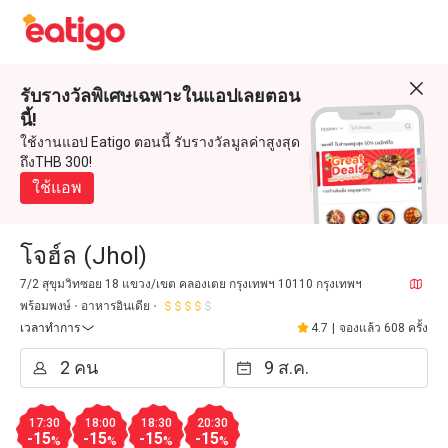
รับรางวัลพิเศษเฉพาะในแอปเลยตอน
นี้!
ใช้งานแอป Eatigo ตอนนี้ รับรางวัลมูลค่าสูงสุด
ถึงTHB 300!
ใช้แอพ
โจฮ์ล (Jhol)
7/2 สุขุมวิทซอย 18 แขวง/เขต คลองเตย กรุงเทพฯ 10110 กรุงเทพฯ
พร้อมพงษ์
อาหารอินเดีย
เวลาทำการ
4.7
|
จองแล้ว 608 ครั้ง
17:30
18:00
18:30
20:30
-15
-15
-15
-15
%
%
%
%