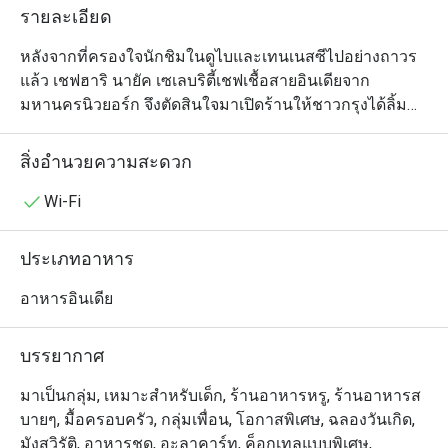
รายละเอียด
หลังจากที่ครองใจนักชิมในดูไบและเทนเนสซีไปอย่างถาวร
แล้ว เชฟฮาริ นายัค เซเลบริตี้เชฟเชื้อสายอินเดียจาก
มหานครนิวยอร์ก จึงตัดสินใจมาเปิดร้านให้ชาวกรุงได้ลิ้ม
ลองรสชาติอาหารอินเดียร่วมสมัยจากแถบชายฝั่งทะเลตอน
ใต้กันบ้าง ซึ่งเมนูของร้านโจฮ์ล (สุขุมวิท 18) นั้นมีเอกลักษณ์
สิ่งอำนวยความสะดวก
เฉพาะตัวไม่เหมือนร้านอื่นๆ ในบ้านเราตรงที่เป็นการผสม
ผสานระหว่างอาหารพื้นเมืองของอินเดียตอนใต้ (จากเมือง
Wi-Fi
ต่างๆ ตามแนวชายฝั่งทะเลทางตะวันออกและตะวันตกของ
อินเดีย) และวัตถุดิบในท้องถิ่นของประเทศไทย แต่ละจาน
ประเภทอาหาร
ล้วนแตกต่างอย่างลงตัว แต่ซิกเนเจอร์ที่อยากให้ได้ชิมกัน 
ได้แก่ ปีกไก่ยัดไส้ แกงวินดาลูหมูสามชั้น และคอฟต้าขนุน 
อาหารอินเดีย
บรรยากาศการตกแต่งภายในร้านนั้นหรูหรามีรสนิยมเข้ากับ
อาหารที่จัดเสิร์ฟมาอย่างสวยงาม ร้านเปิดให้บริการทุกวัน
บรรยากาศ
ในช่วงมื้อกลางวันและเย็น ผู้ที่ต้องการสัมผัสประสบการณ์
แปลกใหม่ในการรับประทานอาหารอินเดียไม่ควรพลาด
มาเป็นกลุ่ม, เหมาะสำหรับเด็ก, ร้านอาหารหรู, ร้านอาหารส
บายๆ, มื้อครอบครัว, กลุ่มเพื่อน, โอกาสพิเศษ, ฉลองวันเกิด,
มังสวิรัติ, อาหารชุด, อะลาคาร์ท, ค็อกเทลแบบพิเศษ,