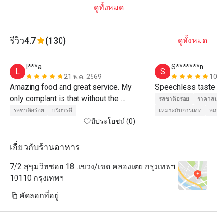
ดูทั้งหมด
รีวิว
4.7
(130)
ดูทั้งหมด
l***a
S*******n
L
S
21 พ.ค. 2569
10
Amazing food and great service. My 
Speechless taste
only complant is that without the 
รสชาติอร่อย
ราคาสม
eatigo discount, it's r

รสชาติอร่อย
บริการดี
เหมาะกับการเดท
สถ
quite pricey
มีประโยชน์ (0)
เกี่ยวกับร้านอาหาร
7/2 สุขุมวิทซอย 18 แขวง/เขต คลองเตย กรุงเทพฯ
10110 กรุงเทพฯ
คัดลอกที่อยู่