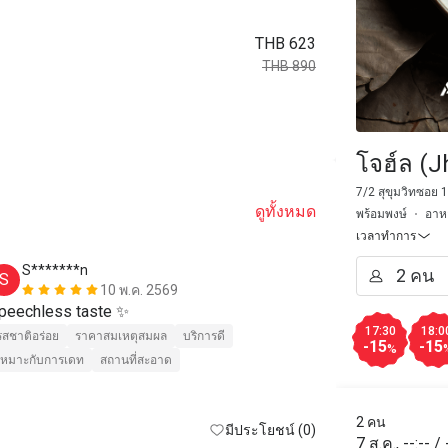
THB 623
THB 890
โจฮ์ล (J
7/2 สุขุมวิทซอย
ดูทั้งหมด
พร้อมพงษ์
อาหา
เวลาทำการ
S*******n
H*****a
S
H
10 พ.ค. 2569
peechless taste ✨
Absolutely wo
17:30
18:0
รสชาติอร่อย
ราคาสมเหตุสมผล
บริการดี
-15
-15
%
เหมาะกับการเดท
สถานที่สะอาด
2 คน
มีประโยชน์ (0)
7 ส.ค.
,
--:--
/