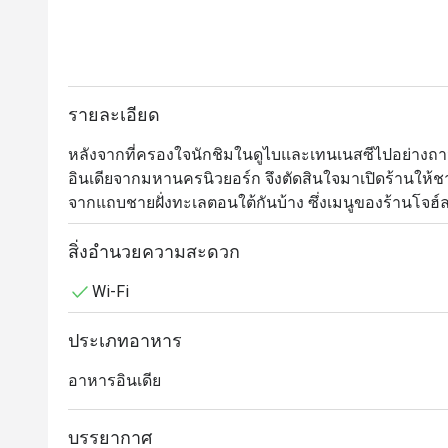
รายละเอียด
หลังจากที่ครองใจนักชิมในดูไบและเทนเนสซีไปอย่างถาวร
อินเดียจากมหานครนิวยอร์ก จึงตัดสินใจมาเปิดร้านให้ช
จากแถบชายฝั่งทะเลตอนใต้กันบ้าง ซึ่งเมนูของร้านโจฮ์ล 
เหมือนร้านอื่นๆ ในบ้านเราตรงที่เป็นการผสมผสานระหว
เมืองต่างๆ ตามแนวชายฝั่งทะเลทางตะวันออกและตะวันตก
สิ่งอำนวยความสะดวก
ประเทศไทย แต่ละจานล้วนแตกต่างอย่างลงตัว แต่ซิกเนเจอร
Wi-Fi
วินดาลูหมูสามชั้น และคอฟต้าขนุน บรรยากาศการตกแต่
อาหารที่จัดเสิร์ฟมาอย่างสวยงาม ร้านเปิดให้บริการทุกวัน
ประเภทอาหาร
ประสบการณ์แปลกใหม่ในการรับประทานอาหารอินเดี
อาหารอินเดีย
บรรยากาศ