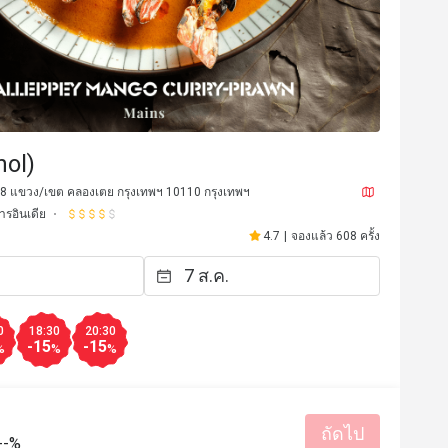
hol)
 18 แขวง/เขต คลองเตย กรุงเทพฯ 10110 กรุงเทพฯ
รอินเดีย
4.7
|
จองแล้ว 608 ครั้ง
J**n
J
28 ก.ค. 2567
26 พ.ค. 2
rth it!!!
Great hospitality & nice 
0
18:30
20:30
delicious too.  
-15
-15
%
%
%
มีประโยชน์ (0)
ถัดไป
--%