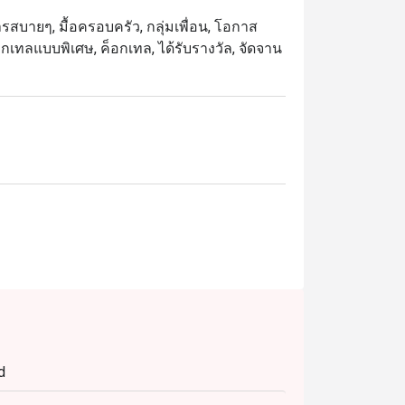
รสบายๆ, มื้อครอบครัว, กลุ่มเพื่อน, โอกาส
็อกเทลแบบพิเศษ, ค็อกเทล, ได้รับรางวัล, จัดจาน
d