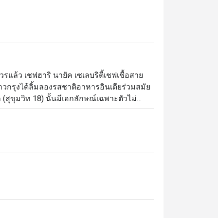
แล้ว เชฟฮาริ นายัค เซเลบริตี้เชฟเชื้อสาย
าวกรุงได้ลิ้มลองรสชาติอาหารอินเดียร่วมสมัย
(สุขุมวิท 18) นั้นมีเอกลักษณ์เฉพาะตัวไม่
่างอาหารพื้นเมืองของอินเดียตอนใต้ (จาก
ของอินเดีย) และวัตถุดิบในท้องถิ่นของ
์ที่อยากให้ได้ชิมกัน ได้แก่ ปีกไก่ยัดไส้ แกง
งภายในร้านนั้นหรูหรามีรสนิยมเข้ากับ
ในช่วงมื้อกลางวันและเย็น ผู้ที่ต้องการสัมผัส
ยไม่ควรพลาด