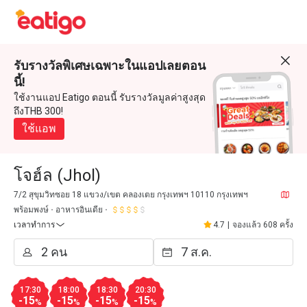
รับรางวัลพิเศษเฉพาะในแอปเลยตอน
นี้!
ใช้งานแอป Eatigo ตอนนี้ รับรางวัลมูลค่าสูงสุด
ถึงTHB 300!
ใช้แอพ
โจฮ์ล (Jhol)
7/2 สุขุมวิทซอย 18 แขวง/เขต คลองเตย กรุงเทพฯ 10110 กรุงเทพฯ
พร้อมพงษ์
อาหารอินเดีย
เวลาทำการ
4.7
|
จองแล้ว 608 ครั้ง
17:30
18:00
18:30
20:30
-15
-15
-15
-15
%
%
%
%