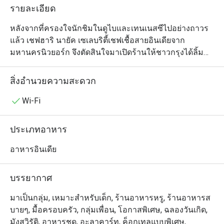
รายละเอียด
หลังจากที่ครองใจนักชิมในดูไบและเทนเนสซีไปอย่างถาวร
แล้ว เชฟฮาริ นายัค เซเลบริตี้เชฟเชื้อสายอินเดียจาก
มหานครนิวยอร์ก จึงตัดสินใจมาเปิดร้านให้ชาวกรุงได้ลิ้ม
ลองรสชาติอาหารอินเดียร่วมสมัยจากแถบชายฝั่งทะเลตอน
ใต้กันบ้าง ซึ่งเมนูของร้านโจฮ์ล (สุขุมวิท 18) นั้นมีเอกลักษณ์
สิ่งอำนวยความสะดวก
เฉพาะตัวไม่เหมือนร้านอื่นๆ ในบ้านเราตรงที่เป็นการผสม
ผสานระหว่างอาหารพื้นเมืองของอินเดียตอนใต้ (จากเมือง
Wi-Fi
ต่างๆ ตามแนวชายฝั่งทะเลทางตะวันออกและตะวันตกของ
อินเดีย) และวัตถุดิบในท้องถิ่นของประเทศไทย แต่ละจาน
ประเภทอาหาร
ล้วนแตกต่างอย่างลงตัว แต่ซิกเนเจอร์ที่อยากให้ได้ชิมกัน 
ได้แก่ ปีกไก่ยัดไส้ แกงวินดาลูหมูสามชั้น และคอฟต้าขนุน 
อาหารอินเดีย
บรรยากาศการตกแต่งภายในร้านนั้นหรูหรามีรสนิยมเข้ากับ
อาหารที่จัดเสิร์ฟมาอย่างสวยงาม ร้านเปิดให้บริการทุกวัน
บรรยากาศ
ในช่วงมื้อกลางวันและเย็น ผู้ที่ต้องการสัมผัสประสบการณ์
แปลกใหม่ในการรับประทานอาหารอินเดียไม่ควรพลาด
มาเป็นกลุ่ม, เหมาะสำหรับเด็ก, ร้านอาหารหรู, ร้านอาหารส
บายๆ, มื้อครอบครัว, กลุ่มเพื่อน, โอกาสพิเศษ, ฉลองวันเกิด,
มังสวิรัติ, อาหารชุด, อะลาคาร์ท, ค็อกเทลแบบพิเศษ,