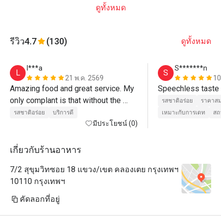
ดูทั้งหมด
รีวิว
4.7
(130)
ดูทั้งหมด
l***a
S*******n
L
S
21 พ.ค. 2569
10
Amazing food and great service. My 
Speechless taste
only complant is that without the 
รสชาติอร่อย
ราคาสม
eatigo discount, it's r

รสชาติอร่อย
บริการดี
เหมาะกับการเดท
สถ
quite pricey
มีประโยชน์ (0)
เกี่ยวกับร้านอาหาร
7/2 สุขุมวิทซอย 18 แขวง/เขต คลองเตย กรุงเทพฯ
10110 กรุงเทพฯ
คัดลอกที่อยู่