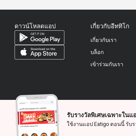
river prawns, blue crab, and New Zealand mussels. 
assorted premium sushi, sashimi, and prawn tempura
wagyu beef steak.
Don't miss the hot carving station with roasted prim
ดาวน์โหลดแอป
เกี่ยวกับอีททิโก
from the live cooking station, premium cold cuts, an
sweet note with a variety of desserts and ice cream
เกี่ยวกับเรา
Price: THB 2,250++ per person.
บล็อก
Unlimited soft drinks for an additional THB 160++ p
เข้าร่วมกับเรา
Available Friday and Saturday at Espresso from 18:0
Explore the Delights of Espresso’s International Bu
Elevate your lunch experience by indulging in our int
savour diverse flavours from around the world and e
Immerse yourself in culinary delight featuring Thai 
Middle East counter, Sushi bar, Chinese Dim Sum a
premium imported cold cuts, cheeses and much more 
รับรางวัลพิเศษเฉพาะในแอ
Conclude your dining journey with a delightful sele
© 2026 Zoek. สงวนลิขสิทธิ์
ใช้งานแอป Eatigo ตอนนี้ รับร
offerings.