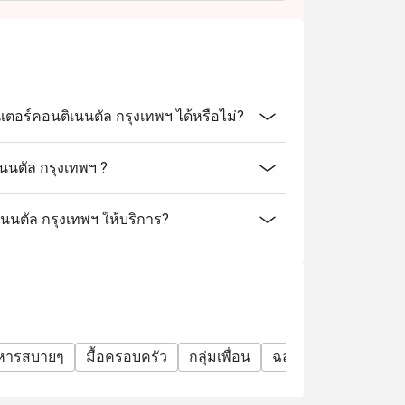
s presenting an unparalleled selection of top
inds to relish. Proudly featured at the
lden King Crab, Chilean King Crab, Snow Crab,
kok, each diner is also given the opportunity
อร์คอนติเนนตัล กรุงเทพฯ ได้หรือไม่?
 six can’t-miss options: Linguine with
ido Scallop with Lobster Sauce, Cheesy
นนตัล กรุงเทพฯ ?
 Wagyu Sirloin Beef Steak with Garlic Fresh
th Lemon and Caper Butter Sauce, and
เนนตัล กรุงเทพฯ ให้บริการ?
Pepper Sauce.
top quality fresh seafood and beloved
f, Iberico Ham, and unlimited Pan Fried Foie
าหารสบายๆ
มื้อครอบครัว
กลุ่มเพื่อน
ฉลองวันเกิด
บุฟเฟ
 Friday and Saturday at Espresso.
skan king crab, imported French oysters,