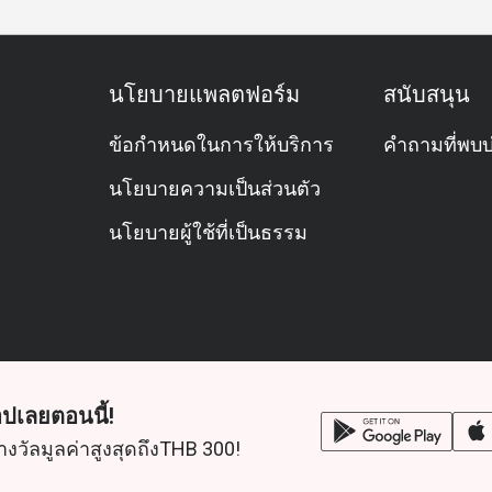
Highlights include the Japanese corner with
, as well as grilled salmon, snow fish, and
e rib and Australian lamb leg. Savour pasta
นโยบายแพลตฟอร์ม
สนับสนุน
d our signature local noodle soup. End on a
.
ข้อกำหนดในการให้บริการ
คำถามที่พบบ
นโยบายความเป็นส่วนตัว
er person.
นโยบายผู้ใช้ที่เป็นธรรม
0 to 22:30 hrs.
ffet Lunch
ernational buffet. Embark on a journey to
xpand your culinary horizons.
and South East Asian selections, an Indian &
nd BBQ, Western delicacies including
to experience at our live cooking stations.
ปเลยตอนนี้!
ction from our dessert corner and ice cream
างวัลมูลค่าสูงสุดถึงTHB 300!