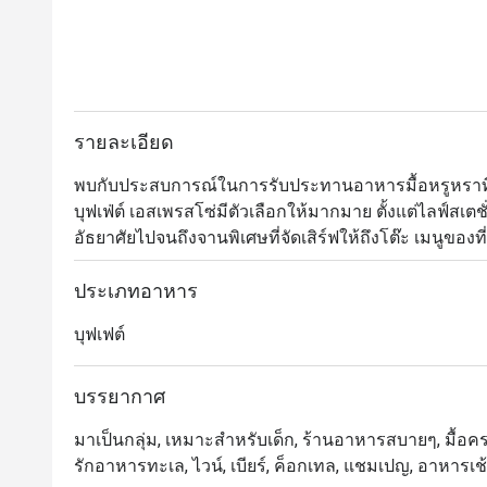
รายละเอียด
พบกับประสบการณ์ในการรับประทานอาหารมื้อหรูหราที่คุ
บุฟเฟ่ต์ เอสเพรสโซ่มีตัวเลือกให้มากมาย ตั้งแต่ไลฟ์สเตช
อัธยาศัยไปจนถึงจานพิเศษที่จัดเสิร์ฟให้ถึงโต๊ะ เมนูขอ
นิยมอย่างอาหารจีนและญี่ปุ่น ตลอดจนอาหารเมดิเตอร์
บุฟเฟ่ต์แตกต่างกันตามมื้อที่เลือก ส่วนไฮไลต์เด็ดที่ลูกค้า
ประเภทอาหาร
บุฟเฟต์
Espresso @ InterContinental Bangkok เป็นห้องอาหารบุฟเฟ
ของโรงแรม InterContinental Bangkok เชื่อมต่อโดยตรง
บรรยากาศหรูหรา สงบ และผ่อนคลาย พร้อมการบริการที่
บรรยากาศ
ควรพลาด ได้แก่ ล็อบสเตอร์แคนาเดียน ซาชิมิสดใหม่ และ
มาเป็นกลุ่ม, เหมาะสำหรับเด็ก, ร้านอาหารสบายๆ, มื้อครอบ
พูดถึง

รักอาหารทะเล, ไวน์, เบียร์, ค็อกเทล, แชมเปญ, อาหารเช