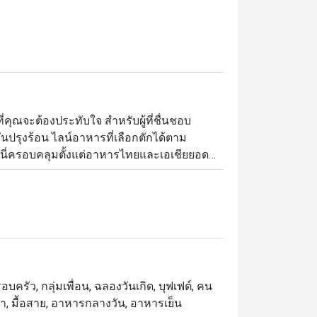
ณจะต้องประทับใจ สำหรับผู้ที่ชื่นชอบ
ั่นปรุงร้อน ไลน์อาหารที่เลือกตักได้ตาม
งที่นี่ครอบคลุมตั้งแต่อาหารไทยและเอเชียยอด
เรเนียนและเมนูจากฝั่งตะวันตก ราคาของ
ขาประจำต่างยกนิ้วให้คือซีฟู้ดบุฟเฟ่ต์

่ต์นานาชาติระดับพรีเมียม ตั้งอยู่ที่ชั้น M 
กับ สถานีรถไฟฟ้า BTS ชิดลม โดดเด่นด้วย
เอาใจใส่ในทุกรายละเอียด เมนูแนะนำที่ไม่
 Sunday Brunch Experience ชื่อดังที่ทุกคน
ครัว, กลุ่มเพื่อน, ฉลองวันเกิด, บุฟเฟต์, คน
้า, มื้อสาย, อาหารกลางวัน, อาหารเย็น