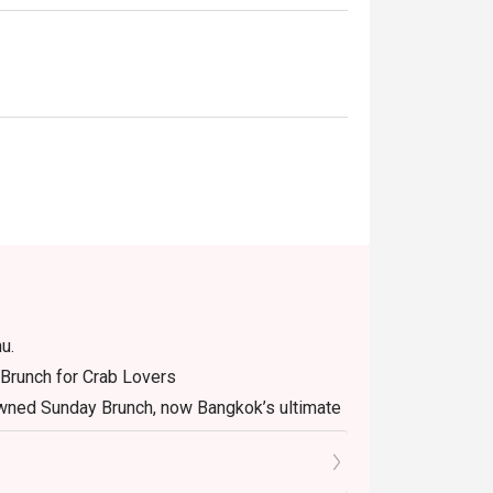
o ถือเป็นจุดหมายยอดนิยมของครอบครัวและ
างวันและดินเนอร์สุดหรู สำหรับนักท่องเที่ยว ที่
ลม พร้อมบรรยากาศหรูหราและบริการเหนือ
ที่สุดในการรับประทานอาหาร เพียงเลือกช่วง
u.
 Brunch for Crab Lovers
nowned Sunday Brunch, now Bangkok’s ultimate
choice as well as the widest array of
s now the place to visit each Sunday to savour