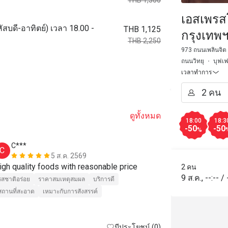
THB 1,300
เอสเพรส
ัสบดี-อาทิตย์) เวลา 18.00 -
THB 1,125
กรุงเทพ
THB 2,250
973 ถนนเพลินจิต 
ถนนวิทยุ
บุฟเฟ
เวลาทำการ
ดูทั้งหมด
18:00
18:3
-50
-50
%
C***
N******
C
N
5 ส.ค. 2569
High quality foods with reasonable price 
ดีมาก
2 คน
9 ส.ค.
,
--:--
/
รสชาติอร่อย
ราคาสมเหตุสมผล
บริการดี
รสชาติอร่อย
สถานที่สะอาด
เหมาะกับการสังสรรค์
เหมาะกับการเด
มีประโยชน์ (0)