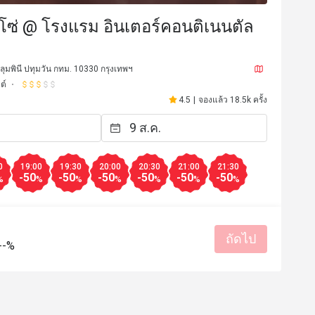
โซ่ @ โรงแรม อินเตอร์คอนติเนนตัล
ฯ
ลุมพินี ปทุมวัน กทม. 10330 กรุงเทพฯ
ต์
4.5
|
จองแล้ว 18.5k ครั้ง
0
19:00
19:30
20:00
20:30
21:00
21:30
-50
-50
-50
-50
-50
-50
%
%
%
%
%
%
%
n
c*****d
C
1 ส.ค. 2569
2 ก.ค. 25
Great service and was su
ถัดไป
--%
complimentary cake! 
ราคาสมเหตุสมผล
บริการดี
ท
สถานที่สะอาด
เหมาะกับการสังสรรค์
รสชาติอร่อย
ราคาสมเหตุสม
เหมาะกับการเดท
สถานที่สะอ
มีประโยชน์ (0)