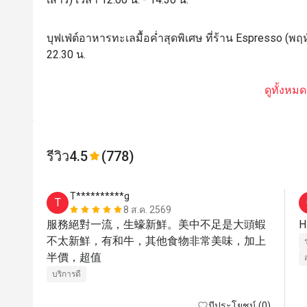
บุฟเฟ่ต์อาหารทะเลมื้อค่ำสุดพิเศษ ที่ร้าน Espresso (พฤห
22.30 น.
ดูทั้งหมด
รีวิว
4.5
(778)
T**********g
T
8 ส.ค. 2569
服務絕對一流，生蠔新鮮。美中不足是大頭蝦
不太新鮮，有和牛，其他食物非常美味，加上
半價，超值
บริการดี
มีประโยชน์ (0)