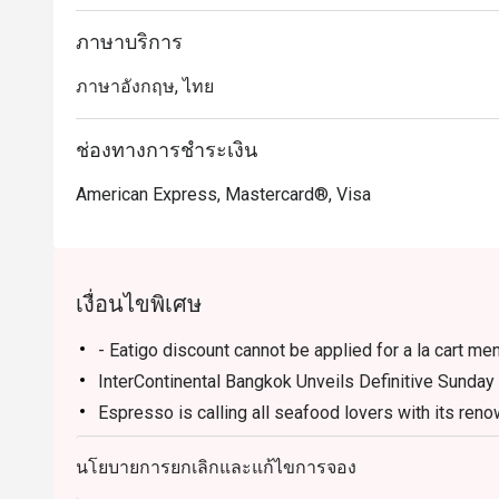
เหมาะสำหรับทั้งคนท้องถิ่นและนักท่องเที่ยว Espress
กลุ่มเพื่อนในกรุงเทพฯ ที่ต้องการเพลิดเพลินกับบุฟเฟ่ต์กล
ภาษาบริการ
นี่คือจุดรับประทานอาหารที่สะดวกสบายใกล้ BTS ชิด
ภาษาอังกฤษ, ไทย
ระดับ

การจองผ่านแอปหรือเว็บไซต์ Eatigo คือวิธีที่ชาญฉลาด
ช่องทางการชำระเงิน
American Express, Mastercard®, Visa
เงื่อนไขพิเศษ
- Eatigo discount cannot be applied for a la cart men
InterContinental Bangkok Unveils Definitive Sunday
Espresso is calling all seafood lovers with its re
seafood destination. With unmatched freshness and 
preparations in the city, InterContinental Bangkok i
นโยบายการยกเลิกและแก้ไขการจอง
incredible seafood.