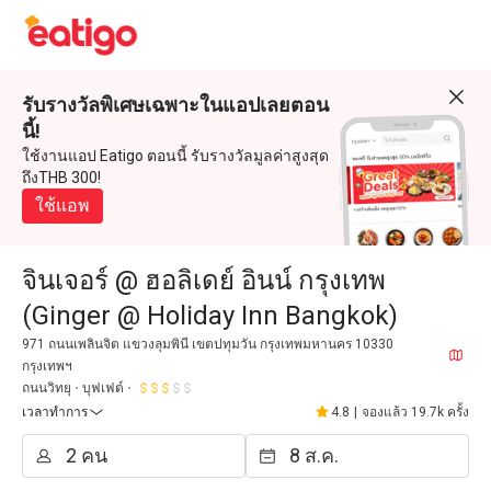
รับรางวัลพิเศษเฉพาะในแอปเลยตอน
นี้!
ใช้งานแอป Eatigo ตอนนี้ รับรางวัลมูลค่าสูงสุด
ถึงTHB 300!
ใช้แอพ
จินเจอร์ @ ฮอลิเดย์ อินน์ กรุงเทพ
(Ginger @ Holiday Inn Bangkok)
971 ถนนเพลินจิต แขวงลุมพินี เขตปทุมวัน กรุงเทพมหานคร 10330
กรุงเทพฯ
ถนนวิทยุ
บุฟเฟต์
เวลาทำการ
4.8
|
จองแล้ว 19.7k ครั้ง