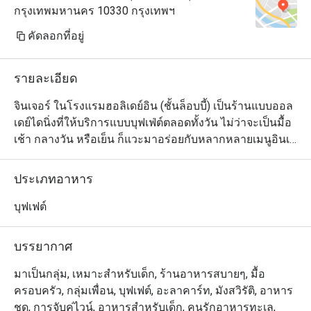
กรุงเทพมหานคร 10330 กรุงเทพฯ
คัดลอกที่อยู่
รายละเอียด
จินเจอร์ ในโรงแรมฮอลิเดย์อิน (ชั้นล็อบบี้) เป็นร้านแบบออล
เดย์ไดนิ่งที่ให้บริการแบบบุฟเฟ่ต์ตลอดทั้งวัน ไม่ว่าจะเป็นมื้อ
เช้า กลางวัน หรือเย็น ก็แวะมาอร่อยกับหลากหลายเมนูอินเท
รนด์กันได้เสมอ ทางร้านจัดไลน์อาหารให้ดูเหมือนตลาดสด
ตามสมัยนิยม มีซุ้มอาหารไทยและนานาชาติให้ลูกค้าได้
ประเภทอาหาร
เลือกสรรตามใจชอบหลายจุด โดยเฉพาะอาหารไทยแนว
สตรีทฟู้ดที่ปรุงจากวัตถุดิบชั้นดีตามมาตรฐานโรงแรมหรูนั้น
บุฟเฟต์
ได้รับความสนใจจากลูกค้าต่างชาติมากเป็นพิเศษ สำหรับผู้ที่
อยากชิลกับบรรยากาศยามค่ำคืนแนะนำให้เลือกนั่งในโซน
บรรยากาศ
เอาท์ดอร์ริมสระว่ายน้ำ

มาเป็นกลุ่ม, เหมาะสำหรับเด็ก, ร้านอาหารสบายๆ, มื้อ
จินเจอร์ @ ฮอลิเดย์ อินน์ กรุงเทพ (Ginger @ Holiday Inn 
ครอบครัว, กลุ่มเพื่อน, บุฟเฟต์, อะลาคาร์ท, มังสวิรัติ, อาหาร
Bangkok) ให้บริการอาหารบุฟเฟ่ต์นานาชาติ รวมทั้งอาหาร
ชุด, การจับคู่ไวน์, อาหารสำหรับเด็ก, คนรักอาหารทะเล,