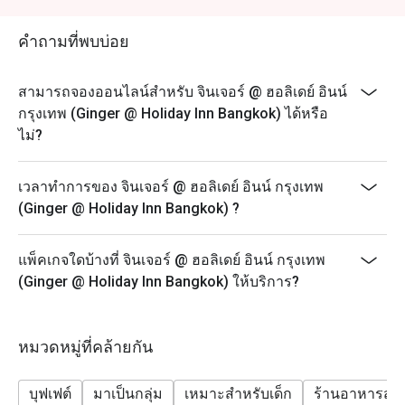
squid, Grilled Salmon, and seafood on-iced and more.
Sunday Family & Friend buffet include hot carving “beef
คำถามที่พบบ่อย
meatloaf”, grilled Tiger prawns, squid, Grilled Salmon,
Grilled Pork Neck, Grilled Sea Bass and seafood on-
สามารถจองออนไลน์สำหรับ จินเจอร์ @ ฮอลิเดย์ อินน์
iced, popcorn corner and more
กรุงเทพ (Ginger @ Holiday Inn Bangkok) ได้หรือ
Guest who booked via Eatigo app will receive a
ไม่?
complimentary free flow soft drink (Coke, Coke Zero
and Sprit)
เวลาทำการของ จินเจอร์ @ ฮอลิเดย์ อินน์ กรุงเทพ
Menu:
(Ginger @ Holiday Inn Bangkok) ?
Kid Lunch Buffet (Mon - Sat) 12:00-14:30 - 300 THB
Kid Seafood Dinner Buffet (Fri - Sat) 18:00-22:30 - 400
แพ็คเกจใดบ้างที่ จินเจอร์ @ ฮอลิเดย์ อินน์ กรุงเทพ
THB
(Ginger @ Holiday Inn Bangkok) ให้บริการ?
Kid Lunch Buffet (Sun) 12:00-14:30 - 400 THB
Special condition: Kids price for 6 - 12 years old
－－－－－－－－－
หมวดหมู่ที่คล้ายกัน
FAQs
Q: What kind of cuisine does จินเจอร์ @ ฮอลิเดย์ อินน์
บุฟเฟต์
มาเป็นกลุ่ม
เหมาะสำหรับเด็ก
ร้านอาหารสบ