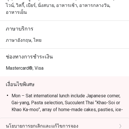
ไทย ตะวันตก เอเชีย และตะวันออกกลาง ตั้งอยู่ชั้น G ของ
ไวน์, วิสกี้, เบียร์, นั่งสบาย, อาหารเช้า, อาหารกลางวัน,
โรงแรมฮอลิเดย์ อินน์ กรุงเทพ เชื่อมต่อกับแลนด์มาร์ก
อาหารเย็น
สำคัญอย่างเซ็นทรัลเวิลด์และบีทีเอสชิดลม บรรยากาศอบอุ่น 
เหมาะสำหรับครอบครัว กลุ่มเพื่อน หรือมื้อสังสรรค์กับเพื่อน
ภาษาบริการ
ร่วมงาน เมนูเด่น ได้แก่ ซีฟู้ดกริลล์ ไก่อบ ซูชิ และโซนขนม
หวานยอดนิยม

ภาษาอังกฤษ, ไทย
เหมาะสำหรับ: คนท้องถิ่นที่มองหาบุฟเฟ่ต์หลากหลาย มีเมนู
ช่องทางการชำระเงิน
มังสวิรัติ อาหารเอเชีย และสเตชันปรุงสด นักท่องเที่ยวจะชื่น
ชอบด้วยทำเลสะดวกใกล้เซ็นทรัลเวิลด์และบีทีเอสชิดลม 
Mastercard®, Visa
พร้อมรสชาติสากลที่หลากหลาย

เงื่อนไขพิเศษ
ข้อเสนอ Eatigo: จองผ่านแอปหรือเว็บไซต์ Eatigo เลือกเวลา
รับประทานเพื่อรับส่วนลดสูงสุด 50% สำหรับค่าอาหาร
Mon – Sat international lunch include Japanese corner,
Gai-yang, Pasta selection, Succulent Thai “Khao-Soi or
Khao Ka-moo”, array of home-made cakes, pasties, ice-
cream and more.
Thu – Sat Seafood dinner include grilled Tiger prawns,
นโยบายการยกเลิกและแก้ไขการจอง