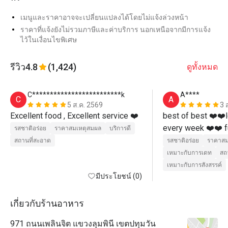
เมนูและราคาอาจจะเปลี่ยนแปลงได้โดยไม่แจ้งล่วงหน้า
ราคาที่แจ้งยังไม่รวมภาษีและค่าบริการ นอกเหนือจากมีการแจ้ง
ไว้ในเงื่อนไขพิเศษ
รีวิว
4.8
(1,424)
ดูทั้งหมด
C*************************k
A****
C
A
5 ส.ค. 2569
3 
Excellent food , Excellent service ❤️ 
best of best ❤️❤️l
every week ❤️❤️ fu
รสชาติอร่อย
ราคาสมเหตุสมผล
บริการดี
best shared ❤️❤️
สถานที่สะอาด
รสชาติอร่อย
ราคาสม
เหมาะกับการเดท
สถ
เหมาะกับการสังสรรค์
มีประโยชน์ (0)
เกี่ยวกับร้านอาหาร
971 ถนนเพลินจิต แขวงลุมพินี เขตปทุมวัน