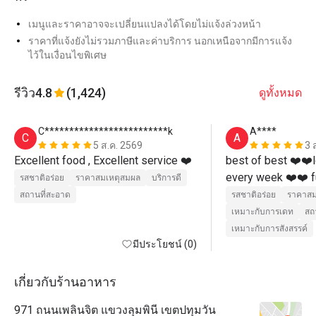
เมนูและราคาอาจจะเปลี่ยนแปลงได้โดยไม่แจ้งล่วงหน้า
ราคาที่แจ้งยังไม่รวมภาษีและค่าบริการ นอกเหนือจากมีการแจ้ง
ไว้ในเงื่อนไขพิเศษ
รีวิว
4.8
(1,424)
ดูทั้งหมด
C*************************k
A****
C
A
5 ส.ค. 2569
3 
Excellent food , Excellent service ❤️ 
best of best ❤️❤️l
every week ❤️❤️ fu
รสชาติอร่อย
ราคาสมเหตุสมผล
บริการดี
best shared ❤️❤️
สถานที่สะอาด
รสชาติอร่อย
ราคาสม
เหมาะกับการเดท
สถ
เหมาะกับการสังสรรค์
มีประโยชน์ (0)
เกี่ยวกับร้านอาหาร
971 ถนนเพลินจิต แขวงลุมพินี เขตปทุมวัน