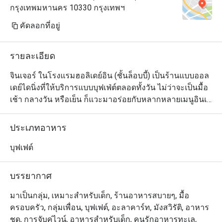
กรุงเทพมหานคร 10330 กรุงเทพฯ
คัดลอกที่อยู่
รายละเอียด
จินเจอร์ ในโรงแรมฮอลิเดย์อิน (ชั้นล็อบบี้) เป็นร้านแบบออล
เดย์ไดนิ่งที่ให้บริการแบบบุฟเฟ่ต์ตลอดทั้งวัน ไม่ว่าจะเป็นมื้อ
เช้า กลางวัน หรือเย็น ก็แวะมาอร่อยกับหลากหลายเมนูอินเท
รนด์กันได้เสมอ ทางร้านจัดไลน์อาหารให้ดูเหมือนตลาดสด
ตามสมัยนิยม มีซุ้มอาหารไทยและนานาชาติให้ลูกค้าได้
ประเภทอาหาร
เลือกสรรตามใจชอบหลายจุด โดยเฉพาะอาหารไทยแนว
สตรีทฟู้ดที่ปรุงจากวัตถุดิบชั้นดีตามมาตรฐานโรงแรมหรูนั้น
บุฟเฟต์
ได้รับความสนใจจากลูกค้าต่างชาติมากเป็นพิเศษ สำหรับผู้ที่
อยากชิลกับบรรยากาศยามค่ำคืนแนะนำให้เลือกนั่งในโซน
บรรยากาศ
เอาท์ดอร์ริมสระว่ายน้ำ

มาเป็นกลุ่ม, เหมาะสำหรับเด็ก, ร้านอาหารสบายๆ, มื้อ
จินเจอร์ @ ฮอลิเดย์ อินน์ กรุงเทพ (Ginger @ Holiday Inn 
ครอบครัว, กลุ่มเพื่อน, บุฟเฟต์, อะลาคาร์ท, มังสวิรัติ, อาหาร
Bangkok) ให้บริการอาหารบุฟเฟ่ต์นานาชาติ รวมทั้งอาหาร
ชุด, การจับคู่ไวน์, อาหารสำหรับเด็ก, คนรักอาหารทะเล,