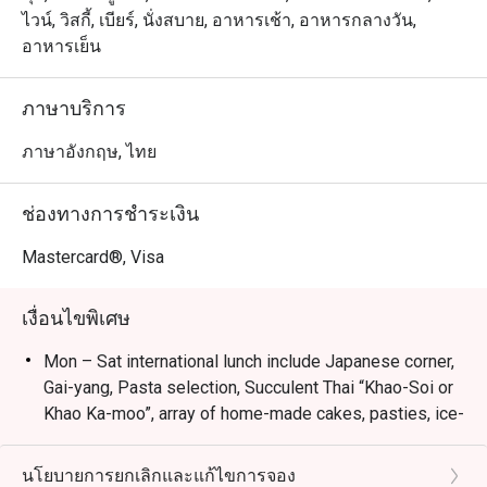
ไทย ตะวันตก เอเชีย และตะวันออกกลาง ตั้งอยู่ชั้น G ของ
ไวน์, วิสกี้, เบียร์, นั่งสบาย, อาหารเช้า, อาหารกลางวัน,
โรงแรมฮอลิเดย์ อินน์ กรุงเทพ เชื่อมต่อกับแลนด์มาร์ก
อาหารเย็น
สำคัญอย่างเซ็นทรัลเวิลด์และบีทีเอสชิดลม บรรยากาศอบอุ่น 
เหมาะสำหรับครอบครัว กลุ่มเพื่อน หรือมื้อสังสรรค์กับเพื่อน
ภาษาบริการ
ร่วมงาน เมนูเด่น ได้แก่ ซีฟู้ดกริลล์ ไก่อบ ซูชิ และโซนขนม
หวานยอดนิยม

ภาษาอังกฤษ, ไทย
เหมาะสำหรับ: คนท้องถิ่นที่มองหาบุฟเฟ่ต์หลากหลาย มีเมนู
ช่องทางการชำระเงิน
มังสวิรัติ อาหารเอเชีย และสเตชันปรุงสด นักท่องเที่ยวจะชื่น
ชอบด้วยทำเลสะดวกใกล้เซ็นทรัลเวิลด์และบีทีเอสชิดลม 
Mastercard®, Visa
พร้อมรสชาติสากลที่หลากหลาย

เงื่อนไขพิเศษ
ข้อเสนอ Eatigo: จองผ่านแอปหรือเว็บไซต์ Eatigo เลือกเวลา
รับประทานเพื่อรับส่วนลดสูงสุด 50% สำหรับค่าอาหาร
Mon – Sat international lunch include Japanese corner,
Gai-yang, Pasta selection, Succulent Thai “Khao-Soi or
Khao Ka-moo”, array of home-made cakes, pasties, ice-
cream and more.
Thu – Sat Seafood dinner include grilled Tiger prawns,
นโยบายการยกเลิกและแก้ไขการจอง