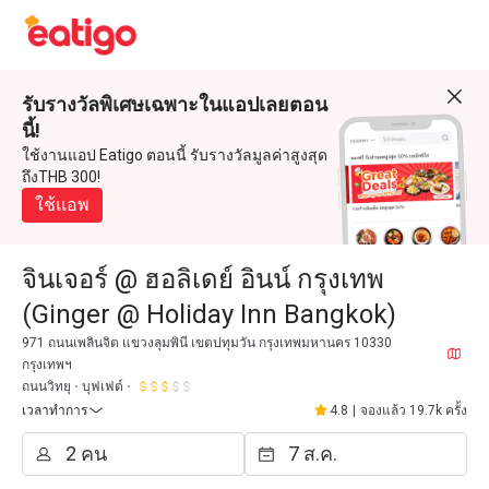
รับรางวัลพิเศษเฉพาะในแอปเลยตอน
นี้!
ใช้งานแอป Eatigo ตอนนี้ รับรางวัลมูลค่าสูงสุด
ถึงTHB 300!
ใช้แอพ
จินเจอร์ @ ฮอลิเดย์ อินน์ กรุงเทพ
(Ginger @ Holiday Inn Bangkok)
971 ถนนเพลินจิต แขวงลุมพินี เขตปทุมวัน กรุงเทพมหานคร 10330
กรุงเทพฯ
ถนนวิทยุ
บุฟเฟต์
เวลาทำการ
4.8
|
จองแล้ว 19.7k ครั้ง