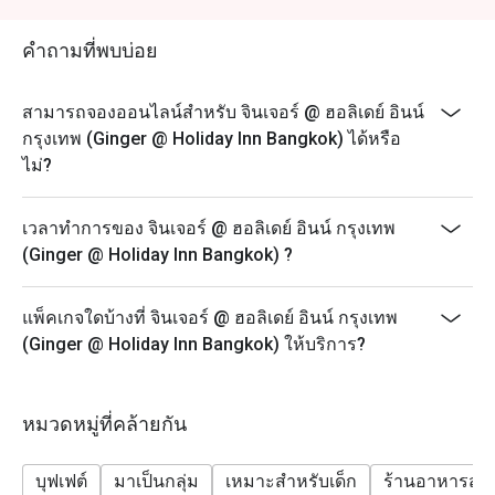
squid, Grilled Salmon, and seafood on-iced and more.
Sunday Family & Friend buffet include hot carving “beef
คำถามที่พบบ่อย
meatloaf”, grilled Tiger prawns, squid, Grilled Salmon,
Grilled Pork Neck, Grilled Sea Bass and seafood on-
สามารถจองออนไลน์สำหรับ จินเจอร์ @ ฮอลิเดย์ อินน์
iced, popcorn corner and more
กรุงเทพ (Ginger @ Holiday Inn Bangkok) ได้หรือ
Guest who booked via Eatigo app will receive a
ไม่?
complimentary free flow soft drink (Coke, Coke Zero
and Sprit)
เวลาทำการของ จินเจอร์ @ ฮอลิเดย์ อินน์ กรุงเทพ
Menu:
(Ginger @ Holiday Inn Bangkok) ?
Kid Lunch Buffet (Mon - Sat) 12:00-14:30 - 300 THB
Kid Seafood Dinner Buffet (Fri - Sat) 18:00-22:30 - 400
แพ็คเกจใดบ้างที่ จินเจอร์ @ ฮอลิเดย์ อินน์ กรุงเทพ
THB
(Ginger @ Holiday Inn Bangkok) ให้บริการ?
Kid Lunch Buffet (Sun) 12:00-14:30 - 400 THB
Special condition: Kids price for 6 - 12 years old
－－－－－－－－－
หมวดหมู่ที่คล้ายกัน
FAQs
Q: What kind of cuisine does จินเจอร์ @ ฮอลิเดย์ อินน์
บุฟเฟต์
มาเป็นกลุ่ม
เหมาะสำหรับเด็ก
ร้านอาหารสบ