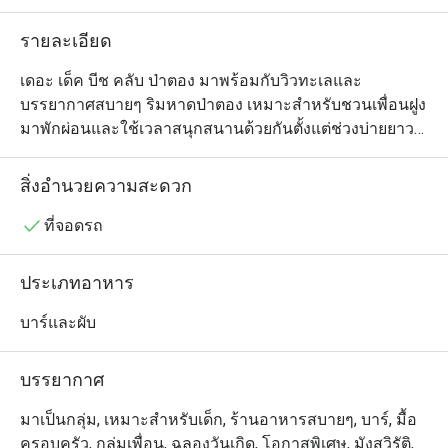
รายละเอียด
เดอะ เด็ค บีช คลับ ป่าตอง มาพร้อมกับวิวทะเลและ
บรรยากาศสบายๆ ริมหาดป่าตอง เหมาะสำหรับชวนเพื่อนฝูง
มาพักผ่อนและใช้เวลาสนุกสนานด้วยกันตั้งแต่ช่วงบ่ายยาว
ไปจนถึงหัวค่ำ ทางร้านมีเครื่องดื่มและเมนูบาร์บีคิวอร่อยๆ 
จาก Best Brews™ ซึ่งเป็นบริการอันมีชื่อของ Four Points by 
สิ่งอำนวยความสะดวก
Sheraton ไว้รอให้บริการลูกค้าด้วย ผู้ที่นิยมการนั่งจิบคราฟต์
เบียร์หรือค็อกเทลแก้วโปรดพร้อมพูดคุยสนทนาไปพลางๆ 
ที่จอดรถ
ขณะชมวิวพระอาทิตย์ตกไม่ควรพลาด
ประเภทอาหาร
บาร์และผับ
บรรยากาศ
มาเป็นกลุ่ม, เหมาะสำหรับเด็ก, ร้านอาหารสบายๆ, บาร์, มื้อ
ครอบครัว, กลุ่มเพื่อน, ฉลองวันเกิด, โอกาสพิเศษ, มังสวิรัติ,