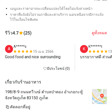
เมนูและราคาอาจจะเปลี่ยนแปลงได้โดยไม่แจ้งล่วงหน้า
ราคาที่แจ้งยังไม่รวมภาษีและค่าบริการ นอกเหนือจากมีการแจ้ง
ไว้ในเงื่อนไขพิเศษ
รีวิว
4.7
(25)
ดูทั้งหมด
A*****s
K******t
A
K
15 เม.ย. 2566
13
Good food and nice surrounding
บรรยากาศดี ส่วนต
มีประโยชน์ (0)
เกี่ยวกับร้านอาหาร
198/8-9 ถนนทวีวงษ์ ตำบลป่าตอง อำเภอกะทู้
จังหวัดภูเก็ต 83150 ภูเก็ต
คัดลอกที่อยู่