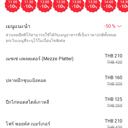
11:00
11:30
12:00
12:30
13:00
13:30
14:00
14:3
-10
-10
-10
-10
-10
-10
-10
-10
%
%
%
%
%
%
%
เมนูแนะนำ
-50 %
ส่วนลดอีททิโก้สามารถใช้ได้กับเมนูอาหารที่เป็นราคาปกติทั้งหมด
ยกเว้นเมนูที่ระบุไว้ในเงื่อนไขพิเศษ
THB 210
เมซเซ่ แพลตเตอร์ (Mezze Platter)
THB 420
THB 160
ปลาหมึกชุบแป้งทอด
THB 320
THB 125
ปีกไก่ทอดสไตล์เกาหลี
THB 250
THB 210
โฟร์ พอยท์ส เบอร์เกอร์
THB 420