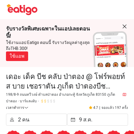
รับรางวัลพิเศษเฉพาะในแอปเลยตอน
นี้!
ใช้งานแอป Eatigo ตอนนี้ รับรางวัลมูลค่าสูงสุด
ถึงTHB 300!
ใช้แอพ
เดอะ เด็ค บีช คลับ ป่าตอง @ โฟร์พอยท์
ส บาย เชอราตัน ภูเก็ต ป่าตองบีช
รีสอร์ท (The Deck Beach Club Patong
198/8-9 ถนนทวีวงษ์ ตำบลป่าตอง อำเภอกะทู้ จังหวัดภูเก็ต 83150 ภูเก็ต
ป่าตอง
บาร์และผับ
@ Four Points by Sherat
เวลาทำการ
4.7
|
จองแล้ว 197 ครั้ง