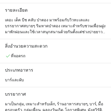
รายละเอียด
เดอะ เด็ค บีช คลับ ป่าตอง มาพร้อมกับวิวทะเลและ
บรรยากาศสบายๆ ริมหาดป่าตอง เหมาะสำหรับชวนเพื่อนฝูง
มาพักผ่อนและใช้เวลาสนุกสนานด้วยกันตั้งแต่ช่วงบ่ายยาว
ไปจนถึงหัวค่ำ ทางร้านมีเครื่องดื่มและเมนูบาร์บีคิวอร่อยๆ 
จาก Best Brews™ ซึ่งเป็นบริการอันมีชื่อของ Four Points by 
สิ่งอำนวยความสะดวก
Sheraton ไว้รอให้บริการลูกค้าด้วย ผู้ที่นิยมการนั่งจิบคราฟต์
เบียร์หรือค็อกเทลแก้วโปรดพร้อมพูดคุยสนทนาไปพลางๆ 
ที่จอดรถ
ขณะชมวิวพระอาทิตย์ตกไม่ควรพลาด
ประเภทอาหาร
บาร์และผับ
บรรยากาศ
มาเป็นกลุ่ม, เหมาะสำหรับเด็ก, ร้านอาหารสบายๆ, บาร์, มื้อ
ครอบครัว, กลุ่มเพื่อน, ฉลองวันเกิด, โอกาสพิเศษ, มังสวิรัติ,