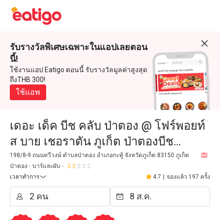
รับรางวัลพิเศษเฉพาะในแอปเลยตอน
นี้!
ใช้งานแอป Eatigo ตอนนี้ รับรางวัลมูลค่าสูงสุด
ถึงTHB 300!
ใช้แอพ
เดอะ เด็ค บีช คลับ ป่าตอง @ โฟร์พอยท์
ส บาย เชอราตัน ภูเก็ต ป่าตองบีช
รีสอร์ท (The Deck Beach Club Patong
198/8-9 ถนนทวีวงษ์ ตำบลป่าตอง อำเภอกะทู้ จังหวัดภูเก็ต 83150 ภูเก็ต
ป่าตอง
บาร์และผับ
@ Four Points by Sherat
เวลาทำการ
4.7
|
จองแล้ว 197 ครั้ง