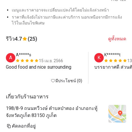
เมนูและราคาอาจจะเปลี่ยนแปลงได้โดยไม่แจ้งล่วงหน้า
ราคาที่แจ้งยังไม่รวมภาษีและค่าบริการ นอกเหนือจากมีการแจ้ง
ไว้ในเงื่อนไขพิเศษ
รีวิว
4.7
(25)
ดูทั้งหมด
A*****s
K******t
A
K
15 เม.ย. 2566
13
Good food and nice surrounding
บรรยากาศดี ส่วนต
มีประโยชน์ (0)
เกี่ยวกับร้านอาหาร
198/8-9 ถนนทวีวงษ์ ตำบลป่าตอง อำเภอกะทู้
จังหวัดภูเก็ต 83150 ภูเก็ต
คัดลอกที่อยู่