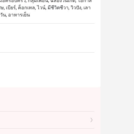
ื้อครอบครัว, กลุ่มเพื่อน, ฉลองวันเกิด, โอกาส
เบียร์, ค็อกเทล, ไวน์, มีชีวิตชีวา, วิวปัง, เลา
งวัน, อาหารเย็น