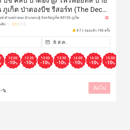
ค บีช คลับ ป่าตอง @ โฟร์พอยท์ส บาย
 ภูเก็ต ป่าตองบีช รีสอร์ท (The Deck
ub Patong @ Four Points by Sherat
ษ์ ตำบลป่าตอง อำเภอกะทู้ จังหวัดภูเก็ต 83150 ภูเก็ต
ะผับ
4.7
|
จองแล้ว 196 ครั้ง
0
12:00
12:30
13:00
13:30
14:00
14:30
15:00
15:3
-10
-10
-10
-10
-10
-10
-10
-10
%
%
%
%
%
%
%
%
P************o
P
3 ม.ค. 2566
21 ธ.ค. 2
ถัดไป
Good place amazing 
Lovely place, Everyone w
--%
very helpful! 
มีประโยชน์ (0)