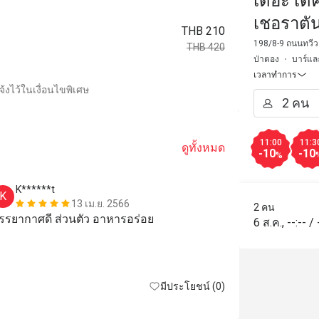
เดอะ เด็
เชอราตัน
THB 210
Beach Cl
198/8-9 ถนนทวีวง
THB 420
ป่าตอง
บาร์แล
เวลาทำการ
้งไว้ในเงื่อนไขพิเศษ
11:00
11:3
ดูทั้งหมด
-10
-10
%
K******t
Y****
K
Y
13 เม.ย. 2566
2 คน
รรยากาศดี ส่วนตัว อาหารอร่อย
6 ส.ค.
,
--:--
/
มีประโยชน์ (0)