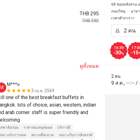
@ Sindh
68 ซอยหลังสวน แข
ถนนวิทยุ
อาหา
THB 295
Vignette
เวลาทำการ
THB 590
16:30
17:0
-30
-15
%
ดูทั้งหมด
2 คน
9 ส.ค.
,
--:--
/
M***o
J
M
J
3 เม.ย. 2569
till one of the best breakfast buffets in 
อาหารอร่อยแ
angkok. lots of choice, asian, western, indian 
ค่ะ
nd arab corner. staff is super friendly and 
รสชาติอร่อย
welcoming 
สถานที่สะอาด
รสชาติอร่อย
ราคาสมเหตุสมผล
บริการดี
เหมาะกับการเดท
สถานที่สะอาด
เหมาะกับการสังสรรค์