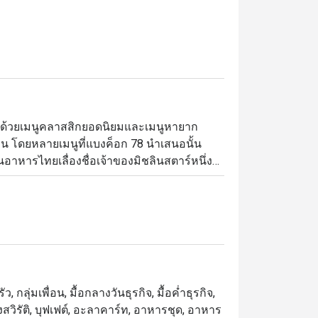
 ด้วยเมนูคลาสสิกยอดนิยมและเมนูหายาก
น โดยหลายเมนูที่แบงค็อก 78 นำเสนอนั้น 
านอาหารไทยเลื่องชื่อเจ้าของมิชลินสตาร์หนึ่ง
สนุกสนาน เต็มไปด้วยกลิ่นอายของเมืองกรุง
งสด และอีกมากมาย
 กลุ่มเพื่อน, มื้อกลางวันธุรกิจ, มื้อค่ำธุรกิจ,
งสวิรัติ, บุฟเฟต์, อะลาคาร์ท, อาหารชุด, อาหาร