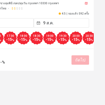
orn Midtown Hotel Bangkok
วงลุมพินี เขตปทุมวัน กรุงเทพฯ 10330 กรุงเทพฯ
รไทย
 Collection
4.5
|
จองแล้ว 592 ครั้ง
0
17:30
18:00
18:30
19:00
19:30
20:00
20:30
21:0
-15
-15
-15
-15
-15
-15
-15
-15
%
%
%
%
%
%
%
%
ถัดไป
--%
W***T
W
15 พ.ย. 2568
20 ก.ย. 2
ละน้องๆพนักงานให้บริการดีมาก
delicious Thai dishes
ราคาสมเหตุสมผล
บริการดี
ราคาสมเหตุสมผล
บริการดี