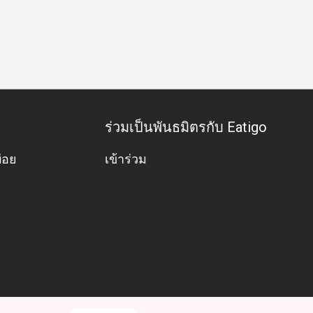
้อค่ำธุรกิจ
ประชุมธุรกิจ
กิจกรรมทีม
โอกาสพิเศษ
ฉลอง
ร่วมเป็นพันธมิตรกับ Eatigo
่อย
เข้าร่วม