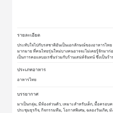
รายละเอียด
ประทับใจไปกับรสชาติอันเป็นเอกลักษณ์ของอาหารไทย
มากมาย ที่คนไทยรุ่นใหม่บางคนอาจจะไม่เคยรู้จักมาก่อ
เป็นการคอแลบอเรชั่นร่วมกับร้านเสน่ห์จันทน์ ซึ่งเป็นร้
ดาว สำหรับบรรยากาศการตกแต่งร้านเป็นอารมณ์ย้อนยุค
ในช่วงยุค 70 แนะนำให้ลองแกงรัญจวนหมู ยำส้มโอกุ้
ประเภทอาหาร
อาหารไทย
บรรยากาศ
มาเป็นกลุ่ม, มีห้องส่วนตัว, เหมาะสำหรับเด็ก, มื้อครอบครัว,
ประชุมธุรกิจ, กิจกรรมทีม, โอกาสพิเศษ, ฉลองวันเกิด, มั