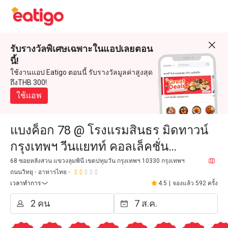
รับรางวัลพิเศษเฉพาะในแอปเลยตอน
นี้!
ใช้งานแอป Eatigo ตอนนี้ รับรางวัลมูลค่าสูงสุด
ถึงTHB 300!
ใช้แอพ
แบงค็อก 78 @ โรงแรมสินธร มิดทาวน์
กรุงเทพฯ วีนแยทท์ คอลเล็คชั่น
(Bangkok 78 @ Sindhorn Midtown
68 ซอยหลังสวน แขวงลุมพินี เขตปทุมวัน กรุงเทพฯ 10330 กรุงเทพฯ
ถนนวิทยุ
อาหารไทย
Hotel Bangkok Vignette Collection
เวลาทำการ
4.5
|
จองแล้ว 592 ครั้ง