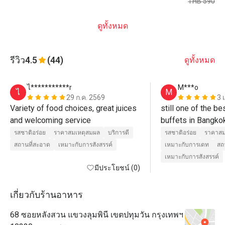
THB 590
ดูทั้งหมด
รีวิว
4.5
(44)
ดูทั้งหมด
ไ***********r
M***o
ไ
M
29 ก.ค. 2569
3 
Variety of food choices, great juices 
still one of the be
and welcoming service 
buffets in Bangkok.
asian, western, ind
รสชาติอร่อย
ราคาสมเหตุสมผล
บริการดี
รสชาติอร่อย
ราคาสม
corner. staff is su
สถานที่สะอาด
เหมาะกับการสังสรรค์
เหมาะกับการเดท
สถ
welcoming 
เหมาะกับการสังสรรค์
มีประโยชน์ (0)
เกี่ยวกับร้านอาหาร
68 ซอยหลังสวน แขวงลุมพินี เขตปทุมวัน กรุงเทพฯ