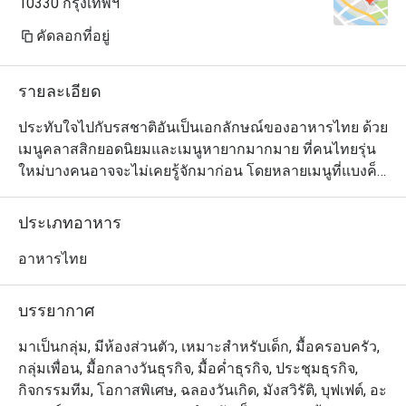
10330 กรุงเทพฯ
คัดลอกที่อยู่
รายละเอียด
ประทับใจไปกับรสชาติอันเป็นเอกลักษณ์ของอาหารไทย ด้วย
เมนูคลาสสิกยอดนิยมและเมนูหายากมากมาย ที่คนไทยรุ่น
ใหม่บางคนอาจจะไม่เคยรู้จักมาก่อน โดยหลายเมนูที่แบงค็
อก 78 นำเสนอนั้น เป็นการคอแลบอเรชั่นร่วมกับร้านเสน่ห์
จันทน์ ซึ่งเป็นร้านอาหารไทยเลื่องชื่อเจ้าของมิชลินสตาร์
ประเภทอาหาร
หนึ่งดาว สำหรับบรรยากาศการตกแต่งร้านเป็นอารมณ์ย้อน
ยุคสนุกสนาน เต็มไปด้วยกลิ่นอายของเมืองกรุงในช่วงยุค 70 
อาหารไทย
แนะนำให้ลองแกงรัญจวนหมู ยำส้มโอกุ้งสด และอีก
มากมาย
บรรยากาศ
มาเป็นกลุ่ม, มีห้องส่วนตัว, เหมาะสำหรับเด็ก, มื้อครอบครัว,
กลุ่มเพื่อน, มื้อกลางวันธุรกิจ, มื้อค่ำธุรกิจ, ประชุมธุรกิจ,
กิจกรรมทีม, โอกาสพิเศษ, ฉลองวันเกิด, มังสวิรัติ, บุฟเฟต์, อะ