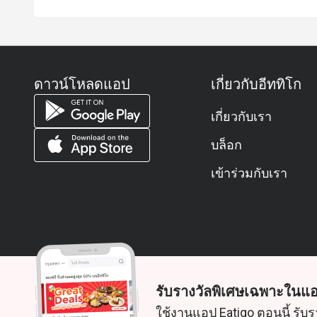
ดาวน์โหลดแอป
เกี่ยวกับอีททิโก
เกี่ยวกับเรา
บล็อก
เข้าร่วมกับเรา
รับรางวัลพิเศษเฉพาะในแอ
© 2026 Zoek. สงวนลิขสิทธิ์
ใช้งานแอป Eatigo ตอนนี้ รับร