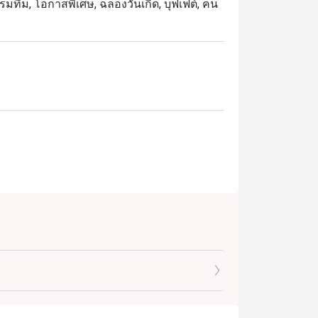
ิจกรรมทีม, โอกาสพิเศษ, ฉลองวันเกิด, บุฟเฟต์, คน