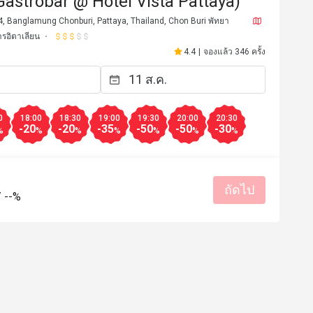
Gastrobar @ Hotel Vista Pattaya)
4, Banglamung Chonburi, Pattaya, Thailand, Chon Buri พัทยา
รอิตาเลียน
4.4
|
จองแล้ว 346 ครั้ง
0
18:00
18:30
19:00
19:30
20:00
20:30
-20
-20
-35
-50
-50
-30
%
%
%
%
%
%
%
ถัดไป
k****r
K
/
--%
23 ต.ค. 2567
9 ก.ย. 25
Super steak and truffle pasta! 
Great pasta and pizza
มีประโยชน์ (0)