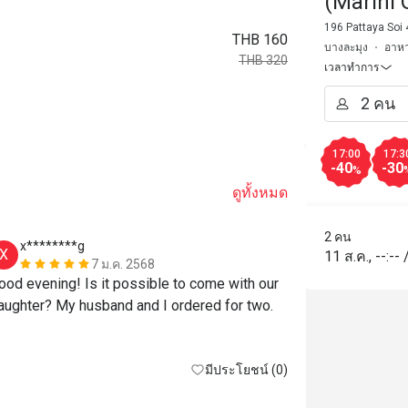
(Marini 
196 Pattaya Soi 
THB 160
บางละมุง
อาหา
THB 320
เวลาทำการ
17:00
17:3
-40
-30
%
ดูทั้งหมด
2 คน
x********g
P***r
X
P
11 ส.ค.
,
--:--
7 ม.ค. 2568
ood evening! Is it possible to come with our 
aughter? My husband and I ordered for two.
มีประโยชน์ (0)