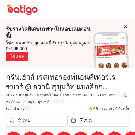
รับรางวัลพิเศษเฉพาะในแอปเลยตอน
นี้!
ใช้งานแอป Eatigo ตอนนี้ รับรางวัลมูลค่าสูงสุด
ถึงTHB 300!
ใช้แอพ
กรีนเฮ้าส์ เรสเทอรองท์แอนด์เทอร์เร
ซบาร์ @ อวานี สุขุมวิท แบงค็อก
(Greenhouse Restaurant & Terrace
2089 ถนนสุขุมวิท แขวงพระโขนง เขตวัฒนา กรุงเทพฯ 10260 กรุงเทพฯ
พระโขนง - อ่อนนุช
บุฟเฟต์
Bar @ Avani Sukhumvit Bangkok)
เวลาทำการ
4.8
|
จองแล้ว 4.4k ครั้ง