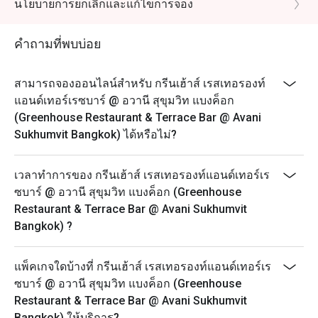
ราคาบุฟเฟต์อาหารเช้า: 400++ บาท / ท่าน
นโยบายการยกเลิกและแก้ไขการจอง
เวลาสำหรับอาหารเช้า : 6:30 น. – 10:30 น.
สเตชั่นสำหรับบุฟเฟต์อาหารเช้ามีดังนี้ ซึ่งเมนูอาจจะแตก
คำถามที่พบบ่อย
ต่างกันในแต่ละวัน
• อาหารเช้าสไตล์อเมริกันและตะวันตก
สามารถจองออนไลน์สำหรับ กรีนเฮ้าส์ เรสเทอรองท์
• อาหารไทยและอาหารเอเชีย
แอนด์เทอร์เรซบาร์ @ อวานี สุขุมวิท แบงค็อก
• สเตชั่นไข่
(Greenhouse Restaurant & Terrace Bar @ Avani
Sukhumvit Bangkok) ได้หรือไม่?
• สเตชั่นก๋วยเตี๋ยว
• ชีสและโคลด์คัท
เวลาทำการของ กรีนเฮ้าส์ เรสเทอรองท์แอนด์เทอร์เร
• ซุปพิเศษประจำวัน
ซบาร์ @ อวานี สุขุมวิท แบงค็อก (Greenhouse
• ติ่มซำ
Restaurant & Terrace Bar @ Avani Sukhumvit
• สลัดบาร์
Bangkok) ?
• ซีเรียลและนม
• อาหารมังสวิรัติและฮาลาล
แพ็คเกจใดบ้างที่ กรีนเฮ้าส์ เรสเทอรองท์แอนด์เทอร์เร
• อาหารพิเศษประจำวัน
ซบาร์ @ อวานี สุขุมวิท แบงค็อก (Greenhouse
• ขนมปังและเบเกอรี่
Restaurant & Terrace Bar @ Avani Sukhumvit
• ผลไม้สดตามฤดูกาล
Bangkok) ให้บริการ?