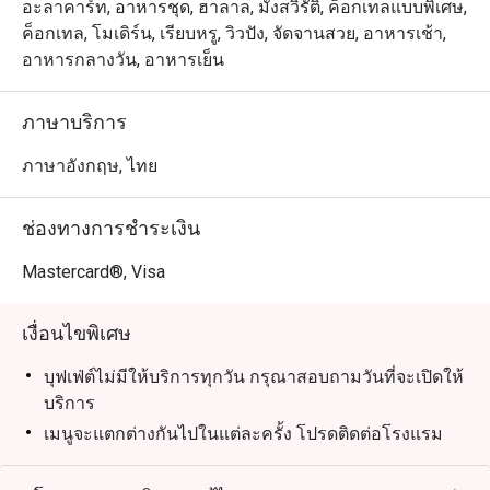
อะลาคาร์ท, อาหารชุด, ฮาลาล, มังสวิรัติ, ค็อกเทลแบบพิเศษ,
ค็อกเทล, โมเดิร์น, เรียบหรู, วิวปัง, จัดจานสวย, อาหารเช้า,
อาหารกลางวัน, อาหารเย็น
ภาษาบริการ
ภาษาอังกฤษ, ไทย
ช่องทางการชำระเงิน
Mastercard®, Visa
เงื่อนไขพิเศษ
บุฟเฟ่ต์ไม่มีให้บริการทุกวัน กรุณาสอบถามวันที่จะเปิดให้
บริการ
เมนูจะแตกต่างกันไปในแต่ละครั้ง โปรดติดต่อโรงแรม
โดยตรงเพื่อขอทราบรายละเอียดเมนูล่าสุด