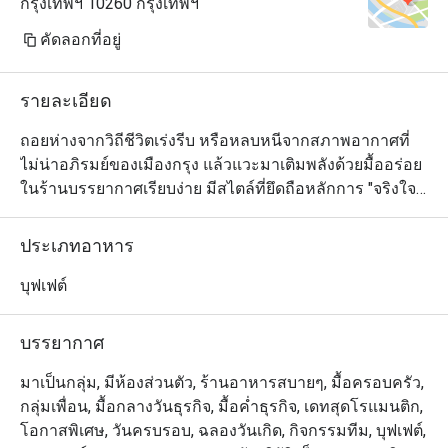
กรุงเทพฯ 10260 กรุงเทพฯ
คัดลอกที่อยู่
รายละเอียด
ถอยห่างจากวิถีชีวิตเร่งรีบ หรือหลบหนีจากสภาพอากาศที่
ไม่น่าอภิรมย์ของเมืองกรุง แล้วแวะมาเติมพลังด้วยมื้ออร่อย
ในร้านบรรยากาศเรียบง่าย มีสไตล์ที่ยึดถือหลักการ "จริงใจ
ไม่เอารัดเอาเปรียบ" โดยเมนูอาหารเช้า กลางวัน และเย็นที่
กรีนเฮ้าส์นั้น ปรุงขึ้นจากวัตถุดิบคุณภาพดีที่หาได้ในท้องถิ่น 
ประเภทอาหาร
และรังสรรค์อย่างตั้งใจ ทั้งรสชาติและตัวเลือกที่หลากหลาย 
เพื่อเอาใจนักทานเกือบทุกรสนิยมอย่างแท้จริง ลูกค้า
บุฟเฟต์
สามารถเลือกนั่งได้ทั้งในห้องแอร์และระเบียงด้านนอกซึ่ง
มองเห็นวิวสวยงาม
บรรยากาศ
มาเป็นกลุ่ม, มีห้องส่วนตัว, ร้านอาหารสบายๆ, มื้อครอบครัว,
กลุ่มเพื่อน, มื้อกลางวันธุรกิจ, มื้อค่ำธุรกิจ, เดทสุดโรแมนติก,
โอกาสพิเศษ, วันครบรอบ, ฉลองวันเกิด, กิจกรรมทีม, บุฟเฟต์,