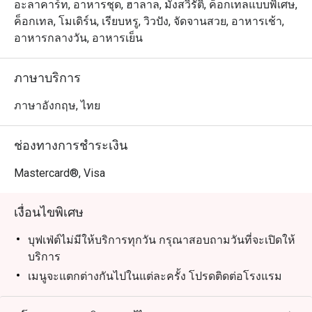
อะลาคาร์ท, อาหารชุด, ฮาลาล, มังสวิรัติ, ค็อกเทลแบบพิเศษ,
ค็อกเทล, โมเดิร์น, เรียบหรู, วิวปัง, จัดจานสวย, อาหารเช้า,
อาหารกลางวัน, อาหารเย็น
ภาษาบริการ
ภาษาอังกฤษ, ไทย
ช่องทางการชำระเงิน
Mastercard®, Visa
เงื่อนไขพิเศษ
บุฟเฟ่ต์ไม่มีให้บริการทุกวัน กรุณาสอบถามวันที่จะเปิดให้
บริการ
เมนูจะแตกต่างกันไปในแต่ละครั้ง โปรดติดต่อโรงแรม
โดยตรงเพื่อขอทราบรายละเอียดเมนูล่าสุด