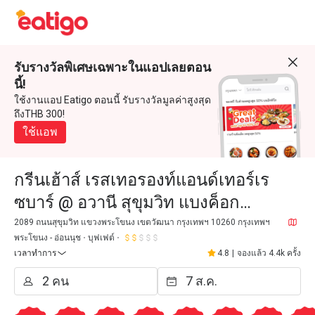
รับรางวัลพิเศษเฉพาะในแอปเลยตอน
นี้!
ใช้งานแอป Eatigo ตอนนี้ รับรางวัลมูลค่าสูงสุด
ถึงTHB 300!
ใช้แอพ
กรีนเฮ้าส์ เรสเทอรองท์แอนด์เทอร์เร
ซบาร์ @ อวานี สุขุมวิท แบงค็อก
(Greenhouse Restaurant & Terrace
2089 ถนนสุขุมวิท แขวงพระโขนง เขตวัฒนา กรุงเทพฯ 10260 กรุงเทพฯ
พระโขนง - อ่อนนุช
บุฟเฟต์
Bar @ Avani Sukhumvit Bangkok)
เวลาทำการ
4.8
|
จองแล้ว 4.4k ครั้ง