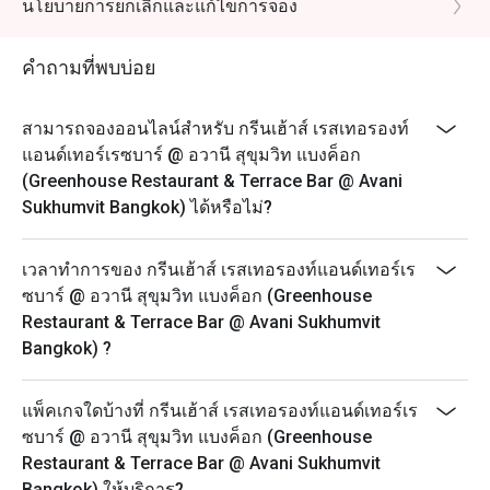
ราคาบุฟเฟต์อาหารเช้า: 400++ บาท / ท่าน
นโยบายการยกเลิกและแก้ไขการจอง
เวลาสำหรับอาหารเช้า : 6:30 น. – 10:30 น.
สเตชั่นสำหรับบุฟเฟต์อาหารเช้ามีดังนี้ ซึ่งเมนูอาจจะแตก
คำถามที่พบบ่อย
ต่างกันในแต่ละวัน
• อาหารเช้าสไตล์อเมริกันและตะวันตก
สามารถจองออนไลน์สำหรับ กรีนเฮ้าส์ เรสเทอรองท์
• อาหารไทยและอาหารเอเชีย
แอนด์เทอร์เรซบาร์ @ อวานี สุขุมวิท แบงค็อก
• สเตชั่นไข่
(Greenhouse Restaurant & Terrace Bar @ Avani
Sukhumvit Bangkok) ได้หรือไม่?
• สเตชั่นก๋วยเตี๋ยว
• ชีสและโคลด์คัท
เวลาทำการของ กรีนเฮ้าส์ เรสเทอรองท์แอนด์เทอร์เร
• ซุปพิเศษประจำวัน
ซบาร์ @ อวานี สุขุมวิท แบงค็อก (Greenhouse
• ติ่มซำ
Restaurant & Terrace Bar @ Avani Sukhumvit
• สลัดบาร์
Bangkok) ?
• ซีเรียลและนม
• อาหารมังสวิรัติและฮาลาล
แพ็คเกจใดบ้างที่ กรีนเฮ้าส์ เรสเทอรองท์แอนด์เทอร์เร
• อาหารพิเศษประจำวัน
ซบาร์ @ อวานี สุขุมวิท แบงค็อก (Greenhouse
• ขนมปังและเบเกอรี่
Restaurant & Terrace Bar @ Avani Sukhumvit
• ผลไม้สดตามฤดูกาล
Bangkok) ให้บริการ?