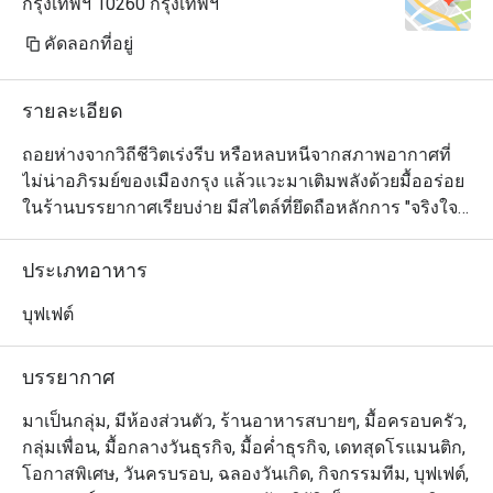
กรุงเทพฯ 10260 กรุงเทพฯ
คัดลอกที่อยู่
รายละเอียด
ถอยห่างจากวิถีชีวิตเร่งรีบ หรือหลบหนีจากสภาพอากาศที่
ไม่น่าอภิรมย์ของเมืองกรุง แล้วแวะมาเติมพลังด้วยมื้ออร่อย
ในร้านบรรยากาศเรียบง่าย มีสไตล์ที่ยึดถือหลักการ "จริงใจ
ไม่เอารัดเอาเปรียบ" โดยเมนูอาหารเช้า กลางวัน และเย็นที่
กรีนเฮ้าส์นั้น ปรุงขึ้นจากวัตถุดิบคุณภาพดีที่หาได้ในท้องถิ่น 
ประเภทอาหาร
และรังสรรค์อย่างตั้งใจ ทั้งรสชาติและตัวเลือกที่หลากหลาย 
เพื่อเอาใจนักทานเกือบทุกรสนิยมอย่างแท้จริง ลูกค้า
บุฟเฟต์
สามารถเลือกนั่งได้ทั้งในห้องแอร์และระเบียงด้านนอกซึ่ง
มองเห็นวิวสวยงาม
บรรยากาศ
มาเป็นกลุ่ม, มีห้องส่วนตัว, ร้านอาหารสบายๆ, มื้อครอบครัว,
กลุ่มเพื่อน, มื้อกลางวันธุรกิจ, มื้อค่ำธุรกิจ, เดทสุดโรแมนติก,
โอกาสพิเศษ, วันครบรอบ, ฉลองวันเกิด, กิจกรรมทีม, บุฟเฟต์,