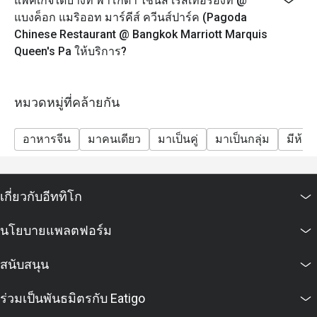
แพ็คเกจใดบ้างที่ พาโกดา ไชนีส เรสเทอรองท์ @
แบงค็อก แมริออท มาร์คีส์ ควีนส์ปาร์ค (Pagoda
Chinese Restaurant @ Bangkok Marriott Marquis
Queen's Pa ให้บริการ?
หมวดหมู่ที่คล้ายกัน
อาหารจีน
มาคนเดียว
มาเป็นคู่
มาเป็นกลุ่ม
มีห้อง
เกี่ยวกับอีททิโก
นโยบายแพลตฟอร์ม
สนับสนุน
ร่วมเป็นพันธมิตรกับ Eatigo