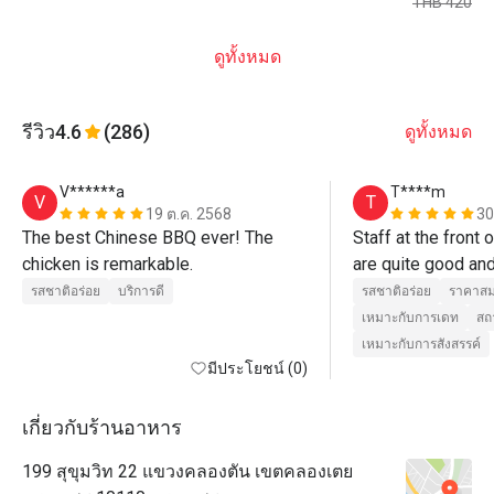
THB 420
ดูทั้งหมด
รีวิว
4.6
(286)
ดูทั้งหมด
V******a
T****m
V
T
19 ต.ค. 2568
30
The best Chinese BBQ ever! The 
Staff at the front o
chicken is remarkable.
are quite good and
welcome (Cee and 
รสชาติอร่อย
บริการดี
รสชาติอร่อย
ราคาสม
staff who take ca
เหมาะกับการเดท
สถ
and serve are quite
เหมาะกับการสังสรรค์
มีประโยชน์ (0)
care well may be
เกี่ยวกับร้านอาหาร
199 สุขุมวิท 22 แขวงคลองตัน เขตคลองเตย