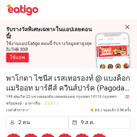
รับรางวัลพิเศษเฉพาะในแอปเลยตอน
นี้!
ใช้งานแอป Eatigo ตอนนี้ รับรางวัลมูลค่าสูงสุด
ถึงTHB 300!
ใช้แอพ
พาโกดา ไชนีส เรสเทอรองท์ @ แบงค็อก
แมริออท มาร์คีส์ ควีนส์ปาร์ค (Pagoda
Chinese Restaurant @ Bangkok
199 สุขุมวิท 22 แขวงคลองตัน เขตคลองเตย กรุงเทพฯ 10110 กรุงเทพฯ
พร้อมพงษ์
อาหารจีน
Marriott Marquis Queen's Pa
เวลาทำการ
4.6
|
จองแล้ว 3.9k ครั้ง