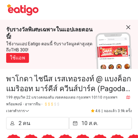
รับรางวัลพิเศษเฉพาะในแอปเลยตอน
นี้!
ใช้งานแอป Eatigo ตอนนี้ รับรางวัลมูลค่าสูงสุด
ถึงTHB 300!
ใช้แอพ
พาโกดา ไชนีส เรสเทอรองท์ @ แบงค็อก
แมริออท มาร์คีส์ ควีนส์ปาร์ค (Pagoda
Chinese Restaurant @ Bangkok
199 สุขุมวิท 22 แขวงคลองตัน เขตคลองเตย กรุงเทพฯ 10110 กรุงเทพฯ
พร้อมพงษ์
อาหารจีน
Marriott Marquis Queen's Pa
เวลาทำการ
4.6
|
จองแล้ว 3.9k ครั้ง