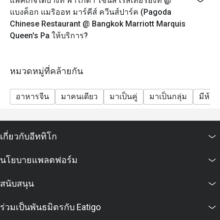
แพ็คเกจใดบ้างที่ พาโกดา ไชนีส เรสเทอรองท์ @
แบงค็อก แมริออท มาร์คีส์ ควีนส์ปาร์ค (Pagoda
Chinese Restaurant @ Bangkok Marriott Marquis
Queen's Pa ให้บริการ?
หมวดหมู่ที่คล้ายกัน
อาหารจีน
มาคนเดียว
มาเป็นคู่
มาเป็นกลุ่ม
มีห้อง
เกี่ยวกับอีททิโก
นโยบายแพลตฟอร์ม
สนับสนุน
ร่วมเป็นพันธมิตรกับ Eatigo