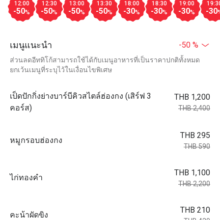
12:00
12:30
13:00
13:30
18:00
18:30
19:00
19:3
-50
-50
-50
-50
-30
-30
-30
-30
%
%
%
%
%
%
%
เมนูแนะนำ
-50 %
ส่วนลดอีททิโก้สามารถใช้ได้กับเมนูอาหารที่เป็นราคาปกติทั้งหมด
ยกเว้นเมนูที่ระบุไว้ในเงื่อนไขพิเศษ
เป็ดปักกิ่งย่างบาร์บีคิวสไตล์ฮ่องกง (เสิร์ฟ 3
THB 1,200
คอร์ส)
THB 2,400
THB 295
หมูกรอบฮ่องกง
THB 590
THB 1,100
ไก่ทองคำ
THB 2,200
THB 210
คะน้าผัดขิง