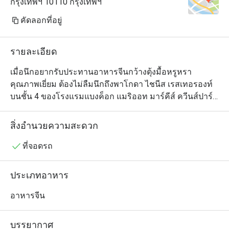
กรุงเทพฯ 10110 กรุงเทพฯ
คัดลอกที่อยู่
รายละเอียด
เมื่อนึกอยากรับประทานอาหารจีนกว้างตุ้งมื้อหรูหรา
คุณภาพเยี่ยม ต้องไม่ลืมนึกถึงพาโกดา ไชนีส เรสเทอรองท์ 
บนชั้น 4 ของโรงแรมแบงค็อก แมริออท มาร์คีส์ ควีนส์ปาร์ค 
ตัวร้านเป็นห้องโถงโอ่อ่าสวยงามตกแต่งในสไตล์จีนร่วมสมัย 
ประกอบด้วยโต๊ะกลมทั้งขนาดเล็กและใหญ่ อีกทั้งยังมีห้อง
สิ่งอำนวยความสะดวก
ให้บริการเพื่อความเป็นส่วนตัวด้วย และอย่างที่ทุกคนคาด
หวัง เมนูของที่นี่ดูแลโดยทีมเชฟมากประสบการณ์ชาวจีน
ที่จอดรถ
และมีรายการอาหารจีนให้เลือกหลากหลายตั้งแต่ติ่มซำไป
จนถึงเป็ดปักกิ่งและอีกสารพัดจานซิกเนเจอร์สไตล์กวางตุ้ง 
ประเภทอาหาร
ใครอยากลองของเด็ดต้องไม่พลาดข้าวเหนียวเนื้อปูและไก่
ขอทาน ซึ่งเป็นไก่ทั้งตัวหมักเครื่องเทศยัดไส้ในหมั่นโถวและ
อาหารจีน
นำไปอบจนสุกหอม แต่เมนูนี้สำหรับผู้ที่สั่งจองล่วงหน้า
เท่านั้น
บรรยากาศ