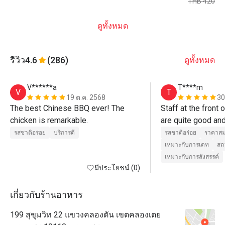
THB 420
ดูทั้งหมด
รีวิว
4.6
(286)
ดูทั้งหมด
V******a
T****m
V
T
19 ต.ค. 2568
30
The best Chinese BBQ ever! The 
Staff at the front o
chicken is remarkable.
are quite good and
welcome (Cee and 
รสชาติอร่อย
บริการดี
รสชาติอร่อย
ราคาสม
staff who take ca
เหมาะกับการเดท
สถ
and serve are quite
เหมาะกับการสังสรรค์
มีประโยชน์ (0)
care well may be
เกี่ยวกับร้านอาหาร
199 สุขุมวิท 22 แขวงคลองตัน เขตคลองเตย