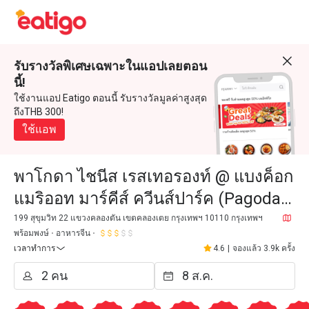
รับรางวัลพิเศษเฉพาะในแอปเลยตอน
นี้!
ใช้งานแอป Eatigo ตอนนี้ รับรางวัลมูลค่าสูงสุด
ถึงTHB 300!
ใช้แอพ
พาโกดา ไชนีส เรสเทอรองท์ @ แบงค็อก
แมริออท มาร์คีส์ ควีนส์ปาร์ค (Pagoda
Chinese Restaurant @ Bangkok
199 สุขุมวิท 22 แขวงคลองตัน เขตคลองเตย กรุงเทพฯ 10110 กรุงเทพฯ
พร้อมพงษ์
อาหารจีน
Marriott Marquis Queen's Pa
เวลาทำการ
4.6
|
จองแล้ว 3.9k ครั้ง