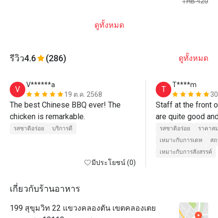
THB 420
ดูทั้งหมด
รีวิว
4.6
(286)
ดูทั้งหมด
V******a
T****m
V
T
19 ต.ค. 2568
30
The best Chinese BBQ ever! The 
Staff at the front o
chicken is remarkable.
are quite good and
welcome (Cee and 
รสชาติอร่อย
บริการดี
รสชาติอร่อย
ราคาสม
staff who take ca
เหมาะกับการเดท
สถ
and serve are quite
เหมาะกับการสังสรรค์
มีประโยชน์ (0)
care well may be
เกี่ยวกับร้านอาหาร
199 สุขุมวิท 22 แขวงคลองตัน เขตคลองเตย