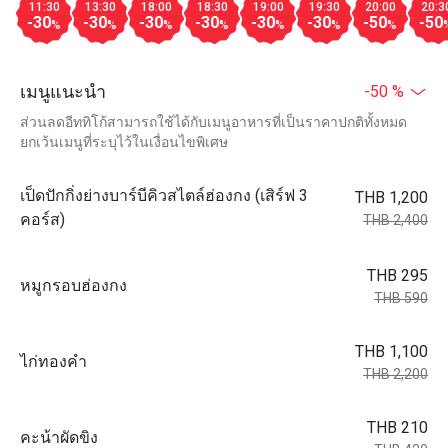
11:30
13:30
18:00
18:30
19:00
19:30
20:00
20:3
-30
-30
-30
-30
-30
-30
-50
-50
%
%
%
%
%
%
%
เมนูแนะนำ
-50 %
ส่วนลดอีททิโก้สามารถใช้ได้กับเมนูอาหารที่เป็นราคาปกติทั้งหมด
ยกเว้นเมนูที่ระบุไว้ในเงื่อนไขพิเศษ
เป็ดปักกิ่งย่างบาร์บีคิวสไตล์ฮ่องกง (เสิร์ฟ 3
THB 1,200
คอร์ส)
THB 2,400
THB 295
หมูกรอบฮ่องกง
THB 590
THB 1,100
ไก่ทองคำ
THB 2,200
THB 210
คะน้าผัดขิง