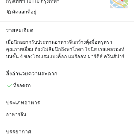
กรุงเทพฯ 10110 กรุงเทพฯ
คัดลอกที่อยู่
รายละเอียด
เมื่อนึกอยากรับประทานอาหารจีนกว้างตุ้งมื้อหรูหรา
คุณภาพเยี่ยม ต้องไม่ลืมนึกถึงพาโกดา ไชนีส เรสเทอรองท์ 
บนชั้น 4 ของโรงแรมแบงค็อก แมริออท มาร์คีส์ ควีนส์ปาร์ค 
ตัวร้านเป็นห้องโถงโอ่อ่าสวยงามตกแต่งในสไตล์จีนร่วมสมัย 
ประกอบด้วยโต๊ะกลมทั้งขนาดเล็กและใหญ่ อีกทั้งยังมีห้อง
สิ่งอำนวยความสะดวก
ให้บริการเพื่อความเป็นส่วนตัวด้วย และอย่างที่ทุกคนคาด
หวัง เมนูของที่นี่ดูแลโดยทีมเชฟมากประสบการณ์ชาวจีน
ที่จอดรถ
และมีรายการอาหารจีนให้เลือกหลากหลายตั้งแต่ติ่มซำไป
จนถึงเป็ดปักกิ่งและอีกสารพัดจานซิกเนเจอร์สไตล์กวางตุ้ง 
ประเภทอาหาร
ใครอยากลองของเด็ดต้องไม่พลาดข้าวเหนียวเนื้อปูและไก่
ขอทาน ซึ่งเป็นไก่ทั้งตัวหมักเครื่องเทศยัดไส้ในหมั่นโถวและ
อาหารจีน
นำไปอบจนสุกหอม แต่เมนูนี้สำหรับผู้ที่สั่งจองล่วงหน้า
เท่านั้น
บรรยากาศ