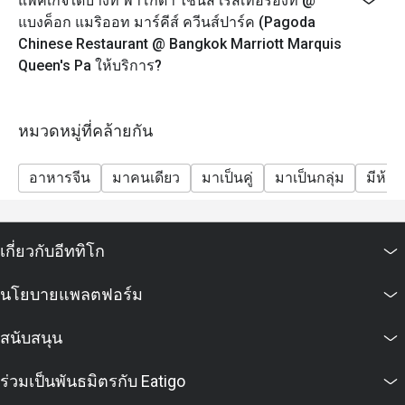
แพ็คเกจใดบ้างที่ พาโกดา ไชนีส เรสเทอรองท์ @
แบงค็อก แมริออท มาร์คีส์ ควีนส์ปาร์ค (Pagoda
Chinese Restaurant @ Bangkok Marriott Marquis
Queen's Pa ให้บริการ?
หมวดหมู่ที่คล้ายกัน
อาหารจีน
มาคนเดียว
มาเป็นคู่
มาเป็นกลุ่ม
มีห้อง
เกี่ยวกับอีททิโก
นโยบายแพลตฟอร์ม
สนับสนุน
ร่วมเป็นพันธมิตรกับ Eatigo