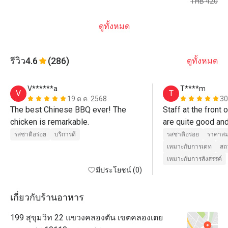
THB 420
ดูทั้งหมด
รีวิว
4.6
(286)
ดูทั้งหมด
V******a
T****m
V
T
19 ต.ค. 2568
30
The best Chinese BBQ ever! The 
Staff at the front o
chicken is remarkable.
are quite good and
welcome (Cee and 
รสชาติอร่อย
บริการดี
รสชาติอร่อย
ราคาสม
staff who take ca
เหมาะกับการเดท
สถ
and serve are quite
เหมาะกับการสังสรรค์
มีประโยชน์ (0)
care well may be
เกี่ยวกับร้านอาหาร
199 สุขุมวิท 22 แขวงคลองตัน เขตคลองเตย