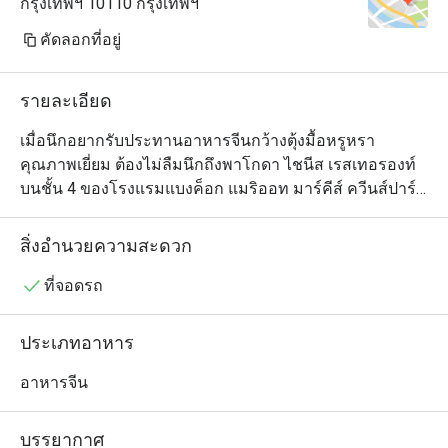
กรุงเทพฯ 10110 กรุงเทพฯ
คัดลอกที่อยู่
รายละเอียด
เมื่อนึกอยากรับประทานอาหารจีนกว้างตุ้งมื้อหรูหรา
คุณภาพเยี่ยม ต้องไม่ลืมนึกถึงพาโกดา ไชนีส เรสเทอรองท์ 
บนชั้น 4 ของโรงแรมแบงค็อก แมริออท มาร์คีส์ ควีนส์ปาร์ค 
ตัวร้านเป็นห้องโถงโอ่อ่าสวยงามตกแต่งในสไตล์จีนร่วมสมัย 
ประกอบด้วยโต๊ะกลมทั้งขนาดเล็กและใหญ่ อีกทั้งยังมีห้อง
สิ่งอำนวยความสะดวก
ให้บริการเพื่อความเป็นส่วนตัวด้วย และอย่างที่ทุกคนคาด
หวัง เมนูของที่นี่ดูแลโดยทีมเชฟมากประสบการณ์ชาวจีน
ที่จอดรถ
และมีรายการอาหารจีนให้เลือกหลากหลายตั้งแต่ติ่มซำไป
จนถึงเป็ดปักกิ่งและอีกสารพัดจานซิกเนเจอร์สไตล์กวางตุ้ง 
ประเภทอาหาร
ใครอยากลองของเด็ดต้องไม่พลาดข้าวเหนียวเนื้อปูและไก่
ขอทาน ซึ่งเป็นไก่ทั้งตัวหมักเครื่องเทศยัดไส้ในหมั่นโถวและ
อาหารจีน
นำไปอบจนสุกหอม แต่เมนูนี้สำหรับผู้ที่สั่งจองล่วงหน้า
เท่านั้น
บรรยากาศ