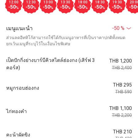
12:00
12:30
13:00
13:30
18:00
18:30
19:30
20:0
-50
-50
-50
-50
-50
-50
-50
-50
%
%
%
%
%
%
%
เมนูแนะนำ
-50 %
ส่วนลดอีททิโก้สามารถใช้ได้กับเมนูอาหารที่เป็นราคาปกติทั้งหมด
ยกเว้นเมนูที่ระบุไว้ในเงื่อนไขพิเศษ
เป็ดปักกิ่งย่างบาร์บีคิวสไตล์ฮ่องกง (เสิร์ฟ 3
THB 1,200
คอร์ส)
THB 2,400
THB 295
หมูกรอบฮ่องกง
THB 590
THB 1,100
ไก่ทองคำ
THB 2,200
THB 210
คะน้าผัดขิง