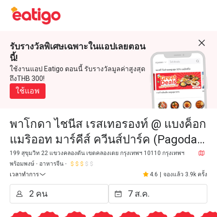
รับรางวัลพิเศษเฉพาะในแอปเลยตอน
นี้!
ใช้งานแอป Eatigo ตอนนี้ รับรางวัลมูลค่าสูงสุด
ถึงTHB 300!
ใช้แอพ
พาโกดา ไชนีส เรสเทอรองท์ @ แบงค็อก
แมริออท มาร์คีส์ ควีนส์ปาร์ค (Pagoda
Chinese Restaurant @ Bangkok
199 สุขุมวิท 22 แขวงคลองตัน เขตคลองเตย กรุงเทพฯ 10110 กรุงเทพฯ
พร้อมพงษ์
อาหารจีน
Marriott Marquis Queen's Pa
เวลาทำการ
4.6
|
จองแล้ว 3.9k ครั้ง