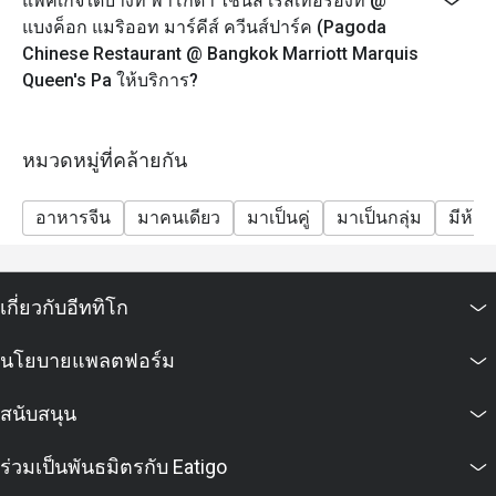
แพ็คเกจใดบ้างที่ พาโกดา ไชนีส เรสเทอรองท์ @
แบงค็อก แมริออท มาร์คีส์ ควีนส์ปาร์ค (Pagoda
Chinese Restaurant @ Bangkok Marriott Marquis
Queen's Pa ให้บริการ?
หมวดหมู่ที่คล้ายกัน
อาหารจีน
มาคนเดียว
มาเป็นคู่
มาเป็นกลุ่ม
มีห้อง
เกี่ยวกับอีททิโก
นโยบายแพลตฟอร์ม
สนับสนุน
ร่วมเป็นพันธมิตรกับ Eatigo