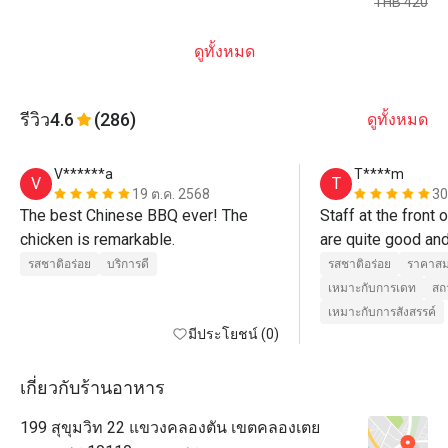
THB 420
ดูทั้งหมด
รีวิว
4.6
(286)
ดูทั้งหมด
V******a
T****m
V
T
19 ต.ค. 2568
30
The best Chinese BBQ ever! The 
Staff at the front o
chicken is remarkable.
are quite good and
welcome (Cee and 
รสชาติอร่อย
บริการดี
รสชาติอร่อย
ราคาสม
staff who take ca
เหมาะกับการเดท
สถ
and serve are quite
เหมาะกับการสังสรรค์
มีประโยชน์ (0)
care well may be
เกี่ยวกับร้านอาหาร
199 สุขุมวิท 22 แขวงคลองตัน เขตคลองเตย