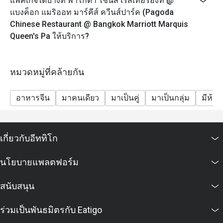
แพ็คเกจใดบ้างที่ พาโกดา ไชนีส เรสเทอรองท์ @
แบงค็อก แมริออท มาร์คีส์ ควีนส์ปาร์ค (Pagoda
Chinese Restaurant @ Bangkok Marriott Marquis
Queen's Pa ให้บริการ?
หมวดหมู่ที่คล้ายกัน
อาหารจีน
มาคนเดียว
มาเป็นคู่
มาเป็นกลุ่ม
มีห้อง
เกี่ยวกับอีททิโก
นโยบายแพลตฟอร์ม
สนับสนุน
ร่วมเป็นพันธมิตรกับ Eatigo