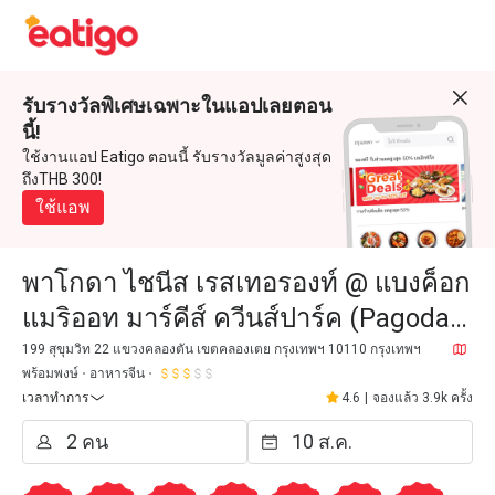
รับรางวัลพิเศษเฉพาะในแอปเลยตอน
นี้!
ใช้งานแอป Eatigo ตอนนี้ รับรางวัลมูลค่าสูงสุด
ถึงTHB 300!
ใช้แอพ
พาโกดา ไชนีส เรสเทอรองท์ @ แบงค็อก
แมริออท มาร์คีส์ ควีนส์ปาร์ค (Pagoda
Chinese Restaurant @ Bangkok
199 สุขุมวิท 22 แขวงคลองตัน เขตคลองเตย กรุงเทพฯ 10110 กรุงเทพฯ
พร้อมพงษ์
อาหารจีน
Marriott Marquis Queen's Pa
เวลาทำการ
4.6
|
จองแล้ว 3.9k ครั้ง