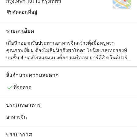
กรุงเทพฯ 10110 กรุงเทพฯ
คัดลอกที่อยู่
รายละเอียด
เมื่อนึกอยากรับประทานอาหารจีนกว้างตุ้งมื้อหรูหรา
คุณภาพเยี่ยม ต้องไม่ลืมนึกถึงพาโกดา ไชนีส เรสเทอรองท์ 
บนชั้น 4 ของโรงแรมแบงค็อก แมริออท มาร์คีส์ ควีนส์ปาร์ค 
ตัวร้านเป็นห้องโถงโอ่อ่าสวยงามตกแต่งในสไตล์จีนร่วมสมัย 
ประกอบด้วยโต๊ะกลมทั้งขนาดเล็กและใหญ่ อีกทั้งยังมีห้อง
สิ่งอำนวยความสะดวก
ให้บริการเพื่อความเป็นส่วนตัวด้วย และอย่างที่ทุกคนคาด
หวัง เมนูของที่นี่ดูแลโดยทีมเชฟมากประสบการณ์ชาวจีน
ที่จอดรถ
และมีรายการอาหารจีนให้เลือกหลากหลายตั้งแต่ติ่มซำไป
จนถึงเป็ดปักกิ่งและอีกสารพัดจานซิกเนเจอร์สไตล์กวางตุ้ง 
ประเภทอาหาร
ใครอยากลองของเด็ดต้องไม่พลาดข้าวเหนียวเนื้อปูและไก่
ขอทาน ซึ่งเป็นไก่ทั้งตัวหมักเครื่องเทศยัดไส้ในหมั่นโถวและ
อาหารจีน
นำไปอบจนสุกหอม แต่เมนูนี้สำหรับผู้ที่สั่งจองล่วงหน้า
เท่านั้น
บรรยากาศ