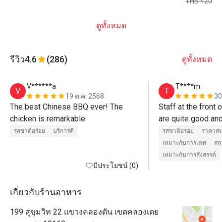
THB 420
ดูทั้งหมด
รีวิว
4.6
(286)
ดูทั้งหมด
V******a
T****m
V
T
19 ต.ค. 2568
30
The best Chinese BBQ ever! The 
Staff at the front o
chicken is remarkable.
are quite good and
welcome (Cee and 
รสชาติอร่อย
บริการดี
รสชาติอร่อย
ราคาสม
staff who take ca
เหมาะกับการเดท
สถ
and serve are quite
เหมาะกับการสังสรรค์
มีประโยชน์ (0)
care well may be
เกี่ยวกับร้านอาหาร
199 สุขุมวิท 22 แขวงคลองตัน เขตคลองเตย