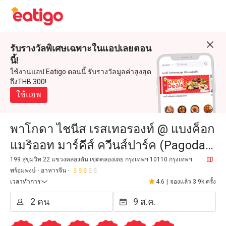
รับรางวัลพิเศษเฉพาะในแอปเลยตอน
นี้!
ใช้งานแอป Eatigo ตอนนี้ รับรางวัลมูลค่าสูงสุด
ถึงTHB 300!
ใช้แอพ
พาโกดา ไชนีส เรสเทอรองท์ @ แบงค็อก
แมริออท มาร์คีส์ ควีนส์ปาร์ค (Pagoda
Chinese Restaurant @ Bangkok
199 สุขุมวิท 22 แขวงคลองตัน เขตคลองเตย กรุงเทพฯ 10110 กรุงเทพฯ
พร้อมพงษ์
อาหารจีน
Marriott Marquis Queen's Pa
เวลาทำการ
4.6
|
จองแล้ว 3.9k ครั้ง