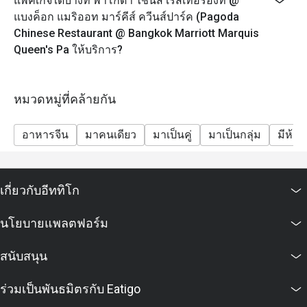
แพ็คเกจใดบ้างที่ พาโกดา ไชนีส เรสเทอรองท์ @
แบงค็อก แมริออท มาร์คีส์ ควีนส์ปาร์ค (Pagoda
Chinese Restaurant @ Bangkok Marriott Marquis
Queen's Pa ให้บริการ?
หมวดหมู่ที่คล้ายกัน
อาหารจีน
มาคนเดียว
มาเป็นคู่
มาเป็นกลุ่ม
มีห้อง
เกี่ยวกับอีททิโก
นโยบายแพลตฟอร์ม
สนับสนุน
ร่วมเป็นพันธมิตรกับ Eatigo