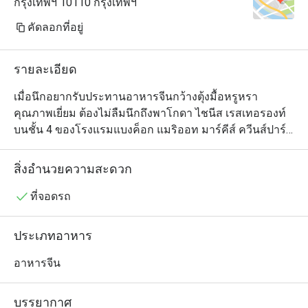
กรุงเทพฯ 10110 กรุงเทพฯ
คัดลอกที่อยู่
รายละเอียด
เมื่อนึกอยากรับประทานอาหารจีนกว้างตุ้งมื้อหรูหรา
คุณภาพเยี่ยม ต้องไม่ลืมนึกถึงพาโกดา ไชนีส เรสเทอรองท์ 
บนชั้น 4 ของโรงแรมแบงค็อก แมริออท มาร์คีส์ ควีนส์ปาร์ค 
ตัวร้านเป็นห้องโถงโอ่อ่าสวยงามตกแต่งในสไตล์จีนร่วมสมัย 
ประกอบด้วยโต๊ะกลมทั้งขนาดเล็กและใหญ่ อีกทั้งยังมีห้อง
สิ่งอำนวยความสะดวก
ให้บริการเพื่อความเป็นส่วนตัวด้วย และอย่างที่ทุกคนคาด
หวัง เมนูของที่นี่ดูแลโดยทีมเชฟมากประสบการณ์ชาวจีน
ที่จอดรถ
และมีรายการอาหารจีนให้เลือกหลากหลายตั้งแต่ติ่มซำไป
จนถึงเป็ดปักกิ่งและอีกสารพัดจานซิกเนเจอร์สไตล์กวางตุ้ง 
ประเภทอาหาร
ใครอยากลองของเด็ดต้องไม่พลาดข้าวเหนียวเนื้อปูและไก่
ขอทาน ซึ่งเป็นไก่ทั้งตัวหมักเครื่องเทศยัดไส้ในหมั่นโถวและ
อาหารจีน
นำไปอบจนสุกหอม แต่เมนูนี้สำหรับผู้ที่สั่งจองล่วงหน้า
เท่านั้น
บรรยากาศ