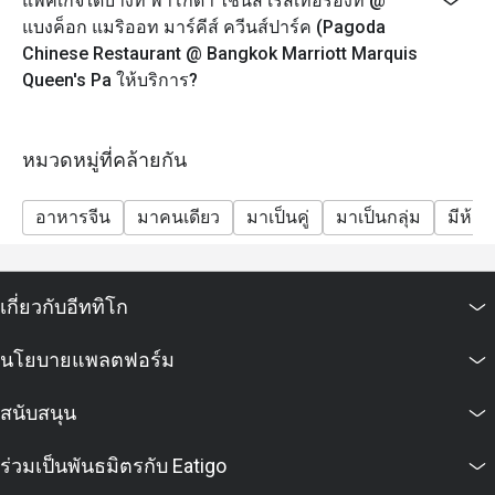
แพ็คเกจใดบ้างที่ พาโกดา ไชนีส เรสเทอรองท์ @
แบงค็อก แมริออท มาร์คีส์ ควีนส์ปาร์ค (Pagoda
Chinese Restaurant @ Bangkok Marriott Marquis
Queen's Pa ให้บริการ?
หมวดหมู่ที่คล้ายกัน
อาหารจีน
มาคนเดียว
มาเป็นคู่
มาเป็นกลุ่ม
มีห้อง
เกี่ยวกับอีททิโก
นโยบายแพลตฟอร์ม
สนับสนุน
ร่วมเป็นพันธมิตรกับ Eatigo