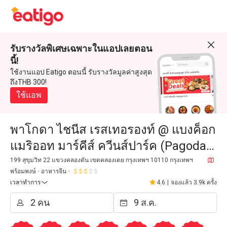
รับรางวัลพิเศษเฉพาะในแอปเลยตอน
นี้!
ใช้งานแอป Eatigo ตอนนี้ รับรางวัลมูลค่าสูงสุด
ถึงTHB 300!
ใช้แอพ
พาโกดา ไชนีส เรสเทอรองท์ @ แบงค็อก
แมริออท มาร์คีส์ ควีนส์ปาร์ค (Pagoda
Chinese Restaurant @ Bangkok
199 สุขุมวิท 22 แขวงคลองตัน เขตคลองเตย กรุงเทพฯ 10110 กรุงเทพฯ
พร้อมพงษ์
อาหารจีน
Marriott Marquis Queen's Pa
เวลาทำการ
4.6
|
จองแล้ว 3.9k ครั้ง