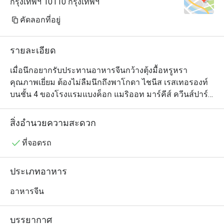
กรุงเทพฯ 10110 กรุงเทพฯ
คัดลอกที่อยู่
รายละเอียด
เมื่อนึกอยากรับประทานอาหารจีนกว้างตุ้งมื้อหรูหรา
คุณภาพเยี่ยม ต้องไม่ลืมนึกถึงพาโกดา ไชนีส เรสเทอรองท์ 
บนชั้น 4 ของโรงแรมแบงค็อก แมริออท มาร์คีส์ ควีนส์ปาร์ค 
ตัวร้านเป็นห้องโถงโอ่อ่าสวยงามตกแต่งในสไตล์จีนร่วมสมัย 
ประกอบด้วยโต๊ะกลมทั้งขนาดเล็กและใหญ่ อีกทั้งยังมีห้อง
สิ่งอำนวยความสะดวก
ให้บริการเพื่อความเป็นส่วนตัวด้วย และอย่างที่ทุกคนคาด
หวัง เมนูของที่นี่ดูแลโดยทีมเชฟมากประสบการณ์ชาวจีน
ที่จอดรถ
และมีรายการอาหารจีนให้เลือกหลากหลายตั้งแต่ติ่มซำไป
จนถึงเป็ดปักกิ่งและอีกสารพัดจานซิกเนเจอร์สไตล์กวางตุ้ง 
ประเภทอาหาร
ใครอยากลองของเด็ดต้องไม่พลาดข้าวเหนียวเนื้อปูและไก่
ขอทาน ซึ่งเป็นไก่ทั้งตัวหมักเครื่องเทศยัดไส้ในหมั่นโถวและ
อาหารจีน
นำไปอบจนสุกหอม แต่เมนูนี้สำหรับผู้ที่สั่งจองล่วงหน้า
เท่านั้น
บรรยากาศ