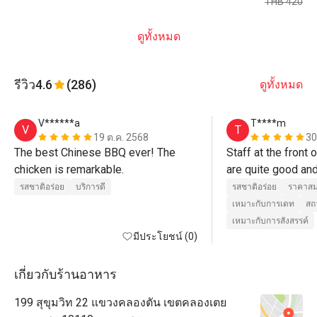
THB 420
ดูทั้งหมด
รีวิว
4.6
(286)
ดูทั้งหมด
V******a
T****m
V
T
19 ต.ค. 2568
30
The best Chinese BBQ ever! The 
Staff at the front o
chicken is remarkable.
are quite good and
welcome (Cee and 
รสชาติอร่อย
บริการดี
รสชาติอร่อย
ราคาสม
staff who take ca
เหมาะกับการเดท
สถ
and serve are quite
เหมาะกับการสังสรรค์
มีประโยชน์ (0)
care well may be
เกี่ยวกับร้านอาหาร
199 สุขุมวิท 22 แขวงคลองตัน เขตคลองเตย