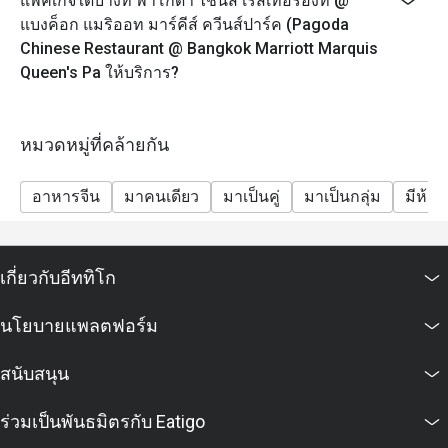
แพ็คเกจใดบ้างที่ พาโกดา ไชนีส เรสเทอรองท์ @
แบงค็อก แมริออท มาร์คีส์ ควีนส์ปาร์ค (Pagoda
Chinese Restaurant @ Bangkok Marriott Marquis
Queen's Pa ให้บริการ?
หมวดหมู่ที่คล้ายกัน
อาหารจีน
มาคนเดียว
มาเป็นคู่
มาเป็นกลุ่ม
มีห้อง
เกี่ยวกับอีททิโก
นโยบายแพลตฟอร์ม
สนับสนุน
ร่วมเป็นพันธมิตรกับ Eatigo