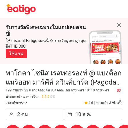
รับรางวัลพิเศษเฉพาะในแอปเลยตอน
นี้!
ใช้งานแอป Eatigo ตอนนี้ รับรางวัลมูลค่าสูงสุด
ถึงTHB 300!
ใช้แอพ
พาโกดา ไชนีส เรสเทอรองท์ @ แบงค็อก
แมริออท มาร์คีส์ ควีนส์ปาร์ค (Pagoda
Chinese Restaurant @ Bangkok
199 สุขุมวิท 22 แขวงคลองตัน เขตคลองเตย กรุงเทพฯ 10110 กรุงเทพฯ
พร้อมพงษ์
อาหารจีน
Marriott Marquis Queen's Pa
เวลาทำการ
4.6
|
จองแล้ว 3.9k ครั้ง