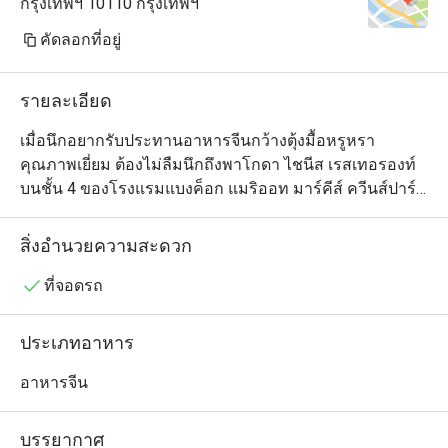
กรุงเทพฯ 10110 กรุงเทพฯ
คัดลอกที่อยู่
รายละเอียด
เมื่อนึกอยากรับประทานอาหารจีนกว้างตุ้งมื้อหรูหรา
คุณภาพเยี่ยม ต้องไม่ลืมนึกถึงพาโกดา ไชนีส เรสเทอรองท์ 
บนชั้น 4 ของโรงแรมแบงค็อก แมริออท มาร์คีส์ ควีนส์ปาร์ค 
ตัวร้านเป็นห้องโถงโอ่อ่าสวยงามตกแต่งในสไตล์จีนร่วมสมัย 
ประกอบด้วยโต๊ะกลมทั้งขนาดเล็กและใหญ่ อีกทั้งยังมีห้อง
สิ่งอำนวยความสะดวก
ให้บริการเพื่อความเป็นส่วนตัวด้วย และอย่างที่ทุกคนคาด
หวัง เมนูของที่นี่ดูแลโดยทีมเชฟมากประสบการณ์ชาวจีน
ที่จอดรถ
และมีรายการอาหารจีนให้เลือกหลากหลายตั้งแต่ติ่มซำไป
จนถึงเป็ดปักกิ่งและอีกสารพัดจานซิกเนเจอร์สไตล์กวางตุ้ง 
ประเภทอาหาร
ใครอยากลองของเด็ดต้องไม่พลาดข้าวเหนียวเนื้อปูและไก่
ขอทาน ซึ่งเป็นไก่ทั้งตัวหมักเครื่องเทศยัดไส้ในหมั่นโถวและ
อาหารจีน
นำไปอบจนสุกหอม แต่เมนูนี้สำหรับผู้ที่สั่งจองล่วงหน้า
เท่านั้น
บรรยากาศ