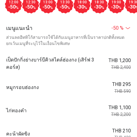
12:00
12:30
13:00
13:30
18:00
18:30
19:00
19:3
-50
-50
-50
-50
-30
-30
-30
-30
%
%
%
%
%
%
%
เมนูแนะนำ
-50 %
ส่วนลดอีททิโก้สามารถใช้ได้กับเมนูอาหารที่เป็นราคาปกติทั้งหมด
ยกเว้นเมนูที่ระบุไว้ในเงื่อนไขพิเศษ
เป็ดปักกิ่งย่างบาร์บีคิวสไตล์ฮ่องกง (เสิร์ฟ 3
THB 1,200
คอร์ส)
THB 2,400
THB 295
หมูกรอบฮ่องกง
THB 590
THB 1,100
ไก่ทองคำ
THB 2,200
THB 210
คะน้าผัดขิง