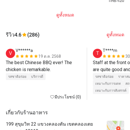
THB 420
ดูทั้งหมด
รีวิว
4.6
(286)
ดูทั้งหมด
V******a
T****m
V
T
19 ต.ค. 2568
30
The best Chinese BBQ ever! The 
Staff at the front o
chicken is remarkable.
are quite good and
welcome (Cee and 
รสชาติอร่อย
บริการดี
รสชาติอร่อย
ราคาสม
staff who take ca
เหมาะกับการเดท
สถ
and serve are quite
เหมาะกับการสังสรรค์
มีประโยชน์ (0)
care well may be
เกี่ยวกับร้านอาหาร
199 สุขุมวิท 22 แขวงคลองตัน เขตคลองเตย