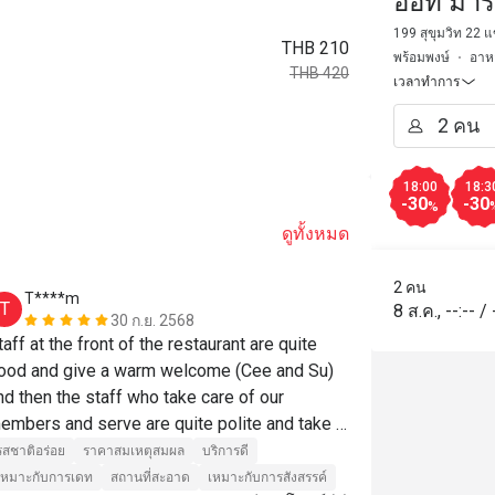
ออท มาร์
Restaur
199 สุขุมวิท 22
THB 210
พร้อมพงษ์
อาห
Queen's
THB 420
เวลาทำการ
18:00
18:3
-30
-30
%
ดูทั้งหมด
2 คน
T****m
C**i
T
C
8 ส.ค.
,
--:--
/
30 ก.ย. 2568
taff at the front of the restaurant are quite 
Great in all r
ood and give a warm welcome (Cee and Su) 
which was trul
nd then the staff who take care of our 
have also be
embers and serve are quite polite and take 
ground floor 
are well may be name Pom
and the servi
รสชาติอร่อย
ราคาสมเหตุสมผล
บริการดี
รสชาติอร่อย
extremely sl
เหมาะกับการเดท
สถานที่สะอาด
เหมาะกับการสังสรรค์