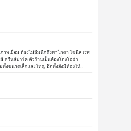
ภาพเยี่ยม ต้องไม่ลืมนึกถึงพาโกดา ไชนีส เรส
 ควีนส์ปาร์ค ตัวร้านเป็นห้องโถงโอ่อ่า
้งขนาดเล็กและใหญ่ อีกทั้งยังมีห้องให้
วัง เมนูของที่นี่ดูแลโดยทีมเชฟมาก
ลายตั้งแต่ติ่มซำไปจนถึงเป็ดปักกิ่งและอีก
ดต้องไม่พลาดข้าวเหนียวเนื้อปูและไก่ขอทาน 
อบจนสุกหอม แต่เมนูนี้สำหรับผู้ที่สั่งจองล่วง