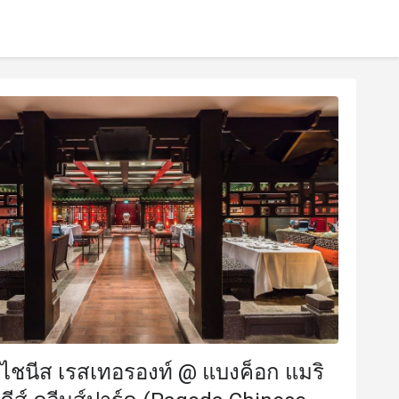
ไชนีส เรสเทอรองท์ @ แบงค็อก แมริ