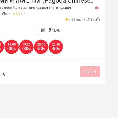
คีส์ ควีนส์ปาร์ค (Pagoda Chinese
ant @ Bangkok Marriott Marquis
 แขวงคลองตัน เขตคลองเตย กรุงเทพฯ 10110 กรุงเทพฯ
ารจีน
 Pa
4.6
|
จองแล้ว 3.9k ครั้ง
0
19:00
19:30
20:00
20:30
-30
-30
-50
-50
%
%
%
%
%
ถัดไป
K******p
K
--%
20 มิ.ย. 2568
31 พ.ค. 2
espects.  In particular the service, 
Fresh Dim Sum with a lar
y first class.  In contrast, we 
list. Tentative and friendl
en to the Siam Tea Room on the 
รสชาติอร่อย
ราคาสมเหตุสม
of Marriott Marquis Queens Park, 
เหมาะกับการเดท
สถานที่สะอ
ce there was very sub-par and 
บริการดี
ow.  Avoid the Siam Tea Room at 