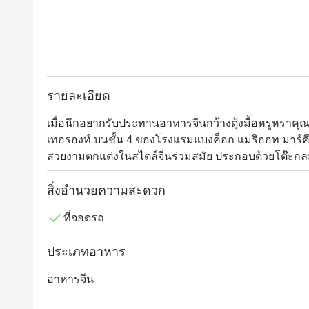
รายละเอียด
เมื่อนึกอยากรับประทานอาหารจีนกว้างตุ้งมื้อหรูหราคุณ
เทอรองท์ บนชั้น 4 ของโรงแรมแบงค็อก แมริออท มาร์คีส์
สวยงามตกแต่งในสไตล์จีนร่วมสมัย ประกอบด้วยโต๊ะกลมทั
บริการเพื่อความเป็นส่วนตัวด้วย และอย่างที่ทุกคนคาดห
ประสบการณ์ชาวจีนและมีรายการอาหารจีนให้เลือกหลากห
สิ่งอำนวยความสะดวก
สารพัดจานซิกเนเจอร์สไตล์กวางตุ้ง ใครอยากลองของเด็
ที่จอดรถ
ซึ่งเป็นไก่ทั้งตัวหมักเครื่องเทศยัดไส้ในหมั่นโถวและนำไป
หน้าเท่านั้น
ประเภทอาหาร
อาหารจีน