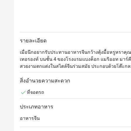
รายละเอียด
เมื่อนึกอยากรับประทานอาหารจีนกว้างตุ้งมื้อหรูหราคุณ
เทอรองท์ บนชั้น 4 ของโรงแรมแบงค็อก แมริออท มาร์คีส์
สวยงามตกแต่งในสไตล์จีนร่วมสมัย ประกอบด้วยโต๊ะกลมทั
บริการเพื่อความเป็นส่วนตัวด้วย และอย่างที่ทุกคนคาดห
ประสบการณ์ชาวจีนและมีรายการอาหารจีนให้เลือกหลากห
สิ่งอำนวยความสะดวก
สารพัดจานซิกเนเจอร์สไตล์กวางตุ้ง ใครอยากลองของเด็
ที่จอดรถ
ซึ่งเป็นไก่ทั้งตัวหมักเครื่องเทศยัดไส้ในหมั่นโถวและนำไป
หน้าเท่านั้น
ประเภทอาหาร
อาหารจีน