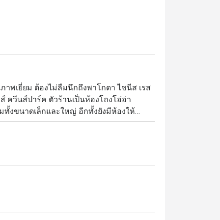
ภาพเยี่ยม ต้องไม่ลืมนึกถึงพาโกดา ไชนีส เรส
 ควีนส์ปาร์ค ตัวร้านเป็นห้องโถงโอ่อ่า
้งขนาดเล็กและใหญ่ อีกทั้งยังมีห้องให้
วัง เมนูของที่นี่ดูแลโดยทีมเชฟมาก
ลายตั้งแต่ติ่มซำไปจนถึงเป็ดปักกิ่งและอีก
ดต้องไม่พลาดข้าวเหนียวเนื้อปูและไก่ขอทาน 
อบจนสุกหอม แต่เมนูนี้สำหรับผู้ที่สั่งจองล่วง