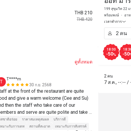
ออท มาร์
Restaur
199 สุขุมวิท 22
THB 210
พร้อมพงษ์
อาห
Queen's
THB 420
เวลาทำการ
18:00
18:3
-50
-50
%
ดูทั้งหมด
2 คน
T****m
C**i
T
C
7 ส.ค.
,
--:--
/
30 ก.ย. 2568
taff at the front of the restaurant are quite 
Great in all r
ood and give a warm welcome (Cee and Su) 
which was trul
nd then the staff who take care of our 
have also be
embers and serve are quite polite and take 
ground floor 
are well may be name Pom
and the servi
รสชาติอร่อย
ราคาสมเหตุสมผล
บริการดี
รสชาติอร่อย
extremely sl
เหมาะกับการเดท
สถานที่สะอาด
เหมาะกับการสังสรรค์