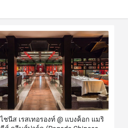
ไชนีส เรสเทอรองท์ @ แบงค็อก แมริ