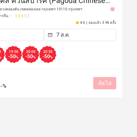
คีส์ ควีนส์ปาร์ค (Pagoda Chinese
ant @ Bangkok Marriott Marquis
 แขวงคลองตัน เขตคลองเตย กรุงเทพฯ 10110 กรุงเทพฯ
ารจีน
 Pa
4.6
|
จองแล้ว 3.9k ครั้ง
0
19:30
20:00
20:30
-50
-50
-50
%
%
%
%
ถัดไป
K******p
K
--%
20 มิ.ย. 2568
31 พ.ค. 2
espects.  In particular the service, 
Fresh Dim Sum with a lar
y first class.  In contrast, we 
list. Tentative and friendl
en to the Siam Tea Room on the 
รสชาติอร่อย
ราคาสมเหตุสม
of Marriott Marquis Queens Park, 
เหมาะกับการเดท
สถานที่สะอ
ce there was very sub-par and 
บริการดี
ow.  Avoid the Siam Tea Room at 